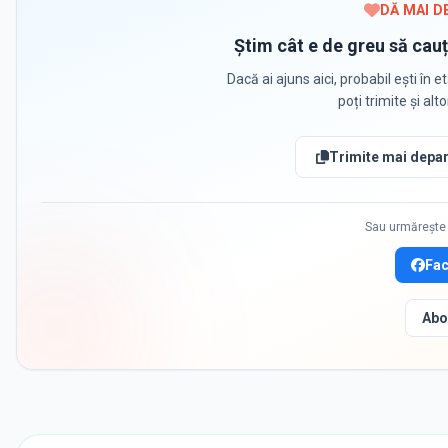
DĂ MAI D
Știm cât e de greu să cauț
Dacă ai ajuns aici, probabil ești în et
poți trimite și alt
Trimite mai depar
Sau urmărește 
Fa
Abo