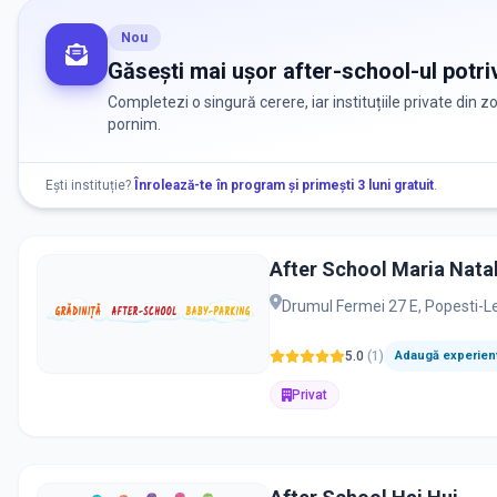
Nou
Găsești mai ușor after-school-ul potriv
Completezi o singură cerere, iar instituțiile private din 
pornim.
Ești instituție?
Înrolează-te în program și primești 3 luni gratuit
.
After School Maria Natal
Drumul Fermei 27 E, Popesti-L
5.0
(
1
)
Adaugă experienț
Privat