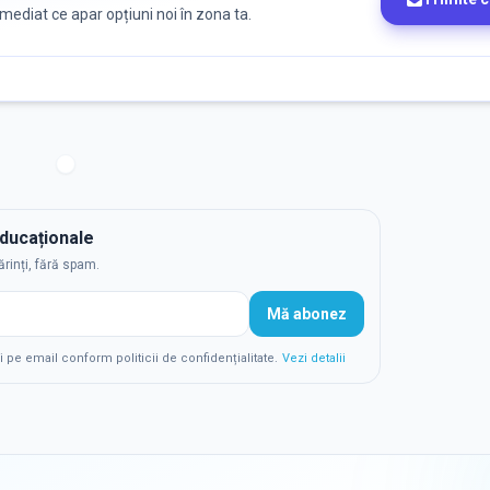
 imediat ce apar opțiuni noi în zona ta.
educaționale
ărinți, fără spam.
Mă abonez
e email conform politicii de confidențialitate.
Vezi detalii