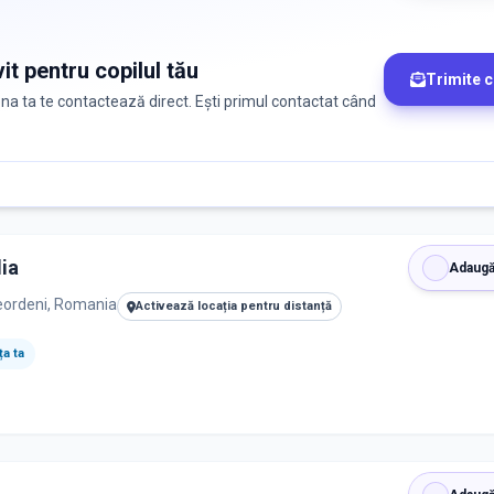
it pentru copilul tău
Trimite 
zona ta te contactează direct. Ești primul contactat când
ia
Adaugă
eordeni, Romania
Activează locația pentru distanță
a ta