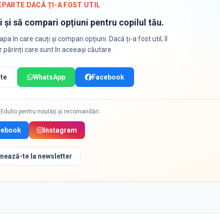
EPARTE DACĂ ȚI-A FOST UTIL
i și să compari opțiuni pentru copilul tău.
apa în care cauți și compari opțiuni. Dacă ți-a fost util, îl
or părinți care sunt în aceeași căutare.
te
WhatsApp
Facebook
Edulio pentru noutăți și recomandări:
cebook
Instagram
nează-te la newsletter