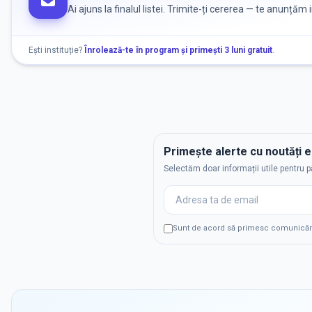
Ai ajuns la finalul listei. Trimite-ți cererea — te anunțăm
Ești instituție?
Înrolează-te în program și primești 3 luni gratuit
.
Primește alerte cu noutăți 
Selectăm doar informații utile pentru p
Sunt de acord să primesc comunicări p