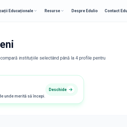
cații Educaționale
Resurse
Despre Edulio
Contact Edu
eni
, compară instituțiile selectând până la 4 profile pentru
Deschide
de unde merită să începi.