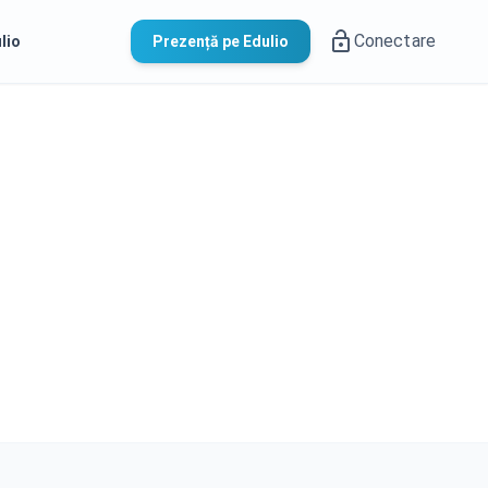
Conectare
lio
Prezență pe Edulio