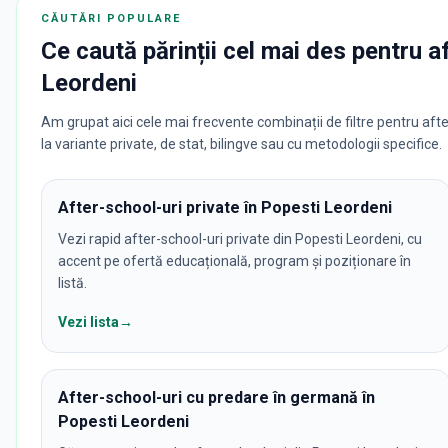
CĂUTĂRI POPULARE
Ce caută părinții cel mai des pentru
a
Leordeni
Am grupat aici cele mai frecvente combinații de filtre pentru afte
la variante private, de stat, bilingve sau cu metodologii specifice.
After-school-uri private în Popesti Leordeni
Vezi rapid after-school-uri private din Popesti Leordeni, cu
accent pe ofertă educațională, program și poziționare în
listă.
Vezi lista
→
After-school-uri cu predare în germană în
Popesti Leordeni