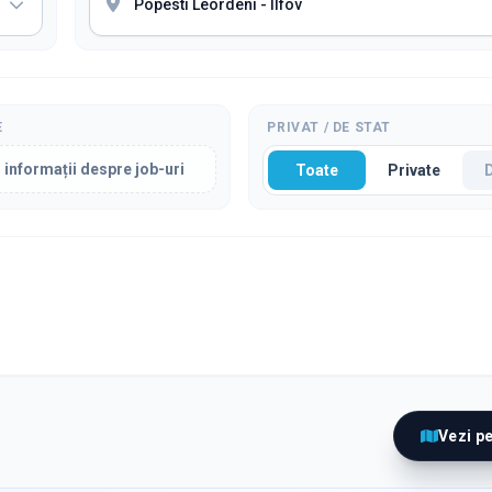
E
PRIVAT / DE STAT
 informații despre job-uri
Toate
Private
Vezi p