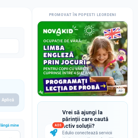
PROMOVAT ÎN
POPESTI LEORDENI
AD
Aplică
Vrei să ajungi la
părinții care caută
activ soluții?
lângă mine
ADS
Edulio conectează servicii