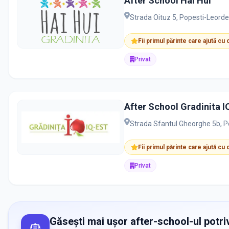
After School Hai Hui
Strada Oituz 5, Popesti-Leorden
Fii primul părinte care ajută cu
Privat
After School Gradinita I
Strada Sfantul Gheorghe 5b, Po
Fii primul părinte care ajută cu
Privat
Găsești mai ușor after-school-ul potriv