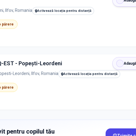
Adaugă
i, Ilfov, Romania
Activează locația pentru distanță
 o părere
Q-EST - Popești-Leordeni
Adaugă
pesti-Leordeni, Ilfov, Romania
Activează locația pentru distanță
 o părere
it pentru copilul tău
Trimite 