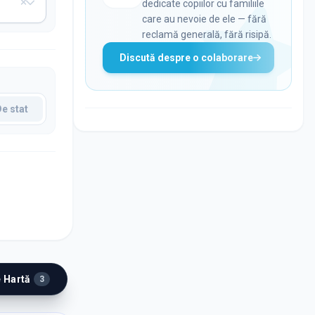
dedicate copiilor cu familiile
care au nevoie de ele — fără
reclamă generală, fără risipă.
Discută despre o colaborare
De stat
e Hartă
3