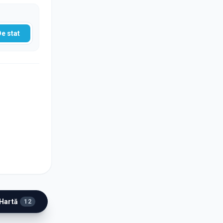
De stat
 Hartă
12