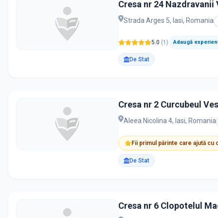
Cresa nr 24 Nazdravanii 
Strada Arges 5, Iasi, Romania
5.0
(
1
)
Adaugă experienț
De Stat
Cresa nr 2 Curcubeul Ves
Aleea Nicolina 4, Iasi, Romania
Fii primul părinte care ajută cu
De Stat
Cresa nr 6 Clopotelul Ma