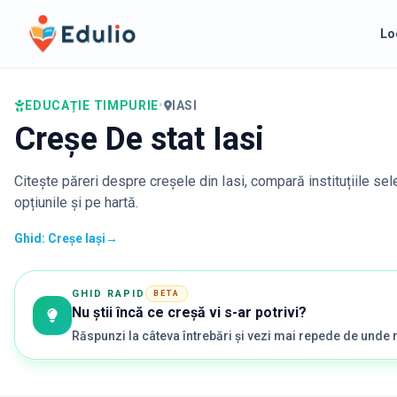
Edulio
Lo
EDUCAȚIE TIMPURIE
•
IASI
Creșe De stat Iasi
Citește păreri despre creșele din
Iasi
, compară instituțiile se
opțiunile și pe hartă.
Ghid: Creșe Iași
→
GHID RAPID
BETA
Nu știi încă ce creșă vi s-ar potrivi?
Răspunzi la câteva întrebări și vezi mai repede de unde 