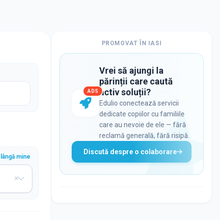
PROMOVAT ÎN
IASI
Vrei să ajungi la
părinții care caută
activ soluții?
ADS
Edulio conectează servicii
dedicate copiilor cu familiile
care au nevoie de ele — fără
reclamă generală, fără risipă.
Discută despre o colaborare
lângă mine