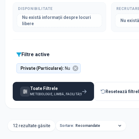
DISPONIBILITATE
RECRUTAR
Nu există informații despre locuri
Nu există
libere
Filtre active
Private (Particulare)
:
Nu
Toate Filtrele
Resetează filtre
METODOLOGIE, LIMBĂ, FACILITĂȚI
12 rezultate găsite
Sortare: