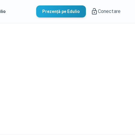
Conectare
lio
Prezență pe Edulio