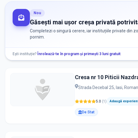
Nou
Găsești mai ușor creșa privată potrivit
Completezi o singură cerere, iar instituțiile private din 
pornim.
Ești instituție?
Înrolează-te în program și primești 3 luni gratuit
.
Cresa nr 10 Piticii Nazdr
Strada Decebal 25, Iasi, Roman
5.0
(
1
)
Adaugă experienț
De Stat