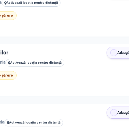
a
Activează locația pentru distanță
 o părere
ilor
Adaugă
nia
Activează locația pentru distanță
 o părere
Adaugă
nia
Activează locația pentru distanță