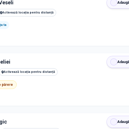
Veseli
Adaugă
Activează locația pentru distanță
a ta
eliei
Adaugă
Activează locația pentru distanță
 o părere
gic
Adaugă