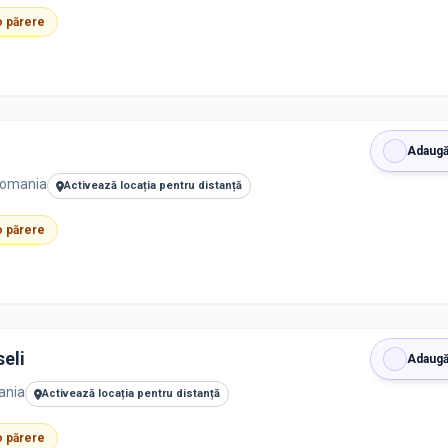
 o părere
Adaugă
Romania
Activează locația pentru distanță
 o părere
seli
Adaugă
ania
Activează locația pentru distanță
 o părere