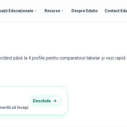
cații Educaționale
Resurse
Despre Edulio
Contact Edu
lectând până la 4 profile pentru comparatorul tabelar și vezi rapid
Deschide
merită să începi.