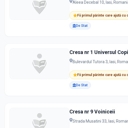
Aleea Decebal 10, Iasi, Romani
Fii primul părinte care ajută cu
De Stat
Cresa nr 1 Universul Copi
Bulevardul Tutora 3, Iasi, Roma
Fii primul părinte care ajută cu
De Stat
Cresa nr 9 Voiniceii
Strada Musatini 33, Iasi, Roma