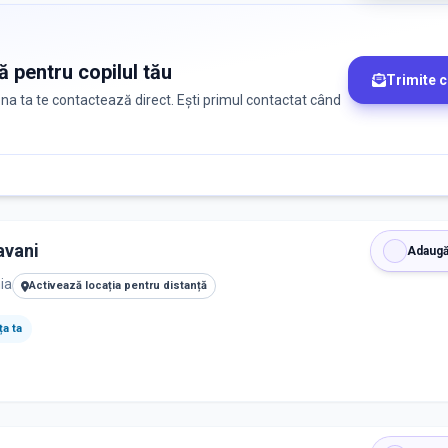
ă pentru copilul tău
Trimite 
zona ta te contactează direct. Ești primul contactat când
avani
Adaugă
ia
Activează locația pentru distanță
a ta