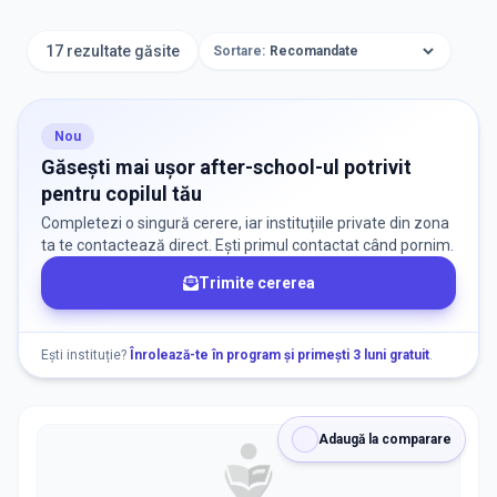
17 rezultate găsite
Sortare:
Nou
Aplică
Găsești mai ușor after-school-ul potrivit
pentru copilul tău
Completezi o singură cerere, iar instituțiile private din zona
TIP INSTITUȚIE
ta te contactează direct. Ești primul contactat când pornim.
Trimite cererea
After School
Ești instituție?
Înrolează-te în program și primești 3 luni gratuit
.
ORAȘ / ZONĂ
Găsește lângă mine
Adaugă la comparare