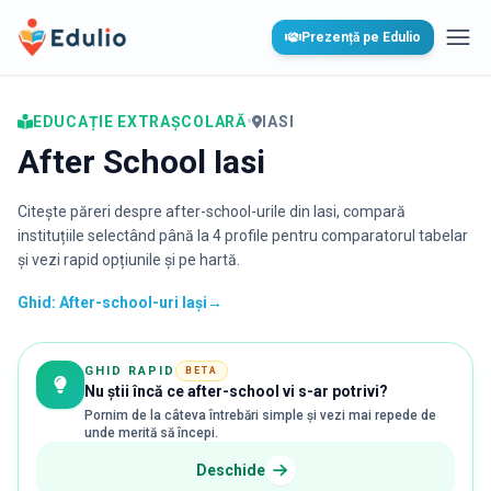
Edulio
Prezență pe Edulio
Desc
EDUCAȚIE EXTRAȘCOLARĂ
•
IASI
After School Iasi
Citește păreri despre after-school-urile din
Iasi
, compară
instituțiile selectând până la 4 profile pentru comparatorul tabelar
și vezi rapid opțiunile și pe hartă.
Ghid: After-school-uri Iași
→
GHID RAPID
BETA
Nu știi încă ce after-school vi s-ar potrivi?
Pornim de la câteva întrebări simple și vezi mai repede de
unde merită să începi.
Deschide