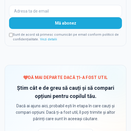
Mă abonez
Sunt de acord să primesc comunicări pe email conform politicii de
confidențialitate.
Vezi detalii
DĂ MAI DEPARTE DACĂ ȚI-A FOST UTIL
Știm cât e de greu să cauți și să compari
opțiuni pentru copilul tău.
Dacă ai ajuns aici, probabil ești în etapa în care cauți și
compari opțiuni. Dacă ți-a fost util, îl poți trimite și altor
părinți care sunt în aceeași căutare.