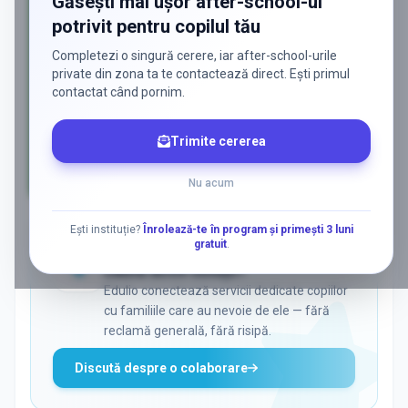
Găsești mai ușor after-school-ul
potrivit pentru copilul tău
Completezi o singură cerere, iar after-school-urile
private din zona ta te contactează direct. Ești primul
contactat când pornim.
Trimite cererea
Nu acum
AD
Ești instituție?
Înrolează-te în program și primești 3 luni
gratuit
.
ADS
Vrei să ajungi la părinții care
caută activ soluții?
Edulio conectează servicii dedicate copiilor
cu familiile care au nevoie de ele — fără
reclamă generală, fără risipă.
Discută despre o colaborare