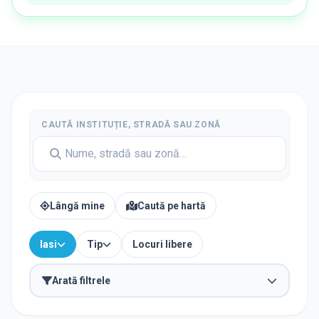
CAUTĂ INSTITUȚIE, STRADĂ SAU ZONĂ
Lângă mine
Caută pe hartă
Iasi
Tip
Locuri libere
Arată filtrele
Caută after-school în apropierea unei școli