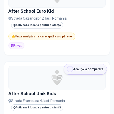
After School Euro Kid
DISPONIBILITATE
Strada Cazangiilor 2, Iasi, Romania
Nu există informații despre locuri libere
Activează locația pentru distanță
Fii primul părinte care ajută cu o părere
RECRUTARE
Privat
Nu există informații despre job-uri
PRIVAT / DE STAT
Adaugă la comparare
Toate
Private
De stat
After School Unik Kids
Strada Frumoasa 4, Iasi, Romania
Activează locația pentru distanță
Toate Filtrele
METODOLOGIE, LIMBĂ, FACILITĂȚI