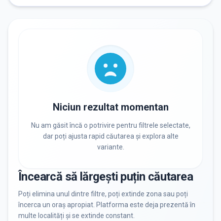
ORAȘ / ZONĂ
Găsește lângă mine
DISPONIBILITATE
Nu există informații despre locuri libere
Niciun rezultat momentan
Nu am găsit încă o potrivire pentru filtrele selectate,
dar poți ajusta rapid căutarea și explora alte
RECRUTARE
variante.
Nu există informații despre job-uri
Încearcă să lărgești puțin căutarea
PRIVAT / DE STAT
Poți elimina unul dintre filtre, poți extinde zona sau poți
încerca un oraș apropiat. Platforma este deja prezentă în
Toate
Private
De stat
multe localități și se extinde constant.