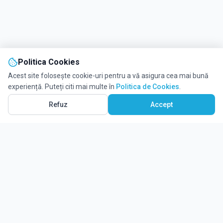
Politica Cookies
Acest site folosește cookie-uri pentru a vă asigura cea mai bună
experiență. Puteți citi mai multe în
Politica de Cookies
.
Refuz
Accept
Ghidul tău complet pentru educație.
Găsește locul potrivit pentru viitorul copilului tău.