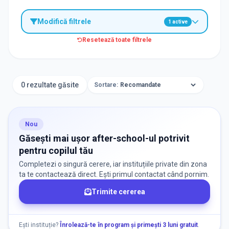
Modifică filtrele
1
active
Resetează toate filtrele
Caută after-school în apropierea unei școli
0 rezultate găsite
Sortare:
Nou
Aplică
Găsești mai ușor after-school-ul potrivit
pentru copilul tău
Completezi o singură cerere, iar instituțiile private din zona
TIP INSTITUȚIE
ta te contactează direct. Ești primul contactat când pornim.
Trimite cererea
After School
Ești instituție?
Înrolează-te în program și primești 3 luni gratuit
.