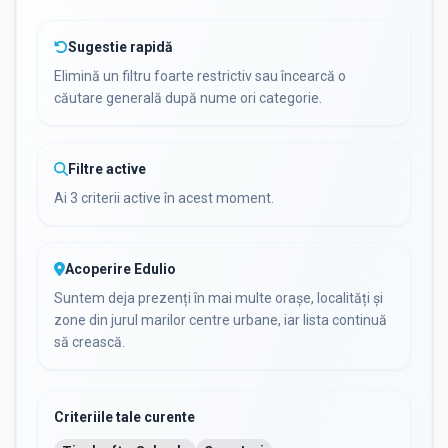
Sugestie rapidă
Elimină un filtru foarte restrictiv sau încearcă o
căutare generală după nume ori categorie.
Toate Filtrele
METODOLOGIE, LIMBĂ, FACILITĂȚI
Resetează filtrele
Filtre active
Ai 3 criterii active în acest moment.
Acoperire Edulio
Suntem deja prezenți în mai multe orașe, localități și
zone din jurul marilor centre urbane, iar lista continuă
să crească.
Criteriile tale curente