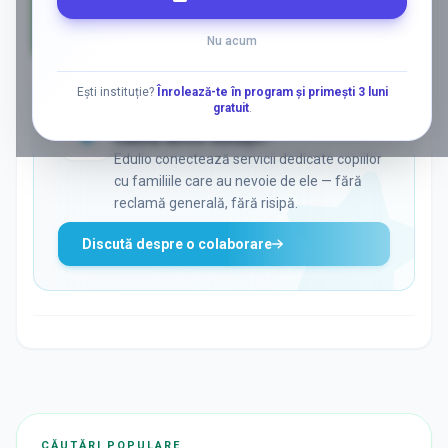
Nu acum
AD
Ești instituție?
Înrolează-te în program și primești 3 luni
gratuit
.
ADS
Vrei să ajungi la părinții care
caută activ soluții?
Edulio conectează servicii dedicate copiilor
cu familiile care au nevoie de ele — fără
reclamă generală, fără risipă.
Discută despre o colaborare
CĂUTĂRI POPULARE