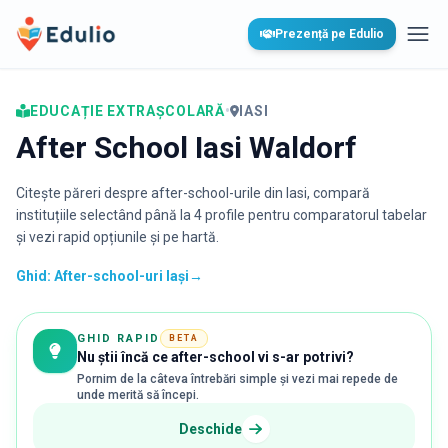
Edulio
Prezență pe Edulio
Desc
EDUCAȚIE EXTRAȘCOLARĂ
•
IASI
After School Iasi Waldorf
Citește păreri despre after-school-urile din
Iasi
, compară
instituțiile selectând până la 4 profile pentru comparatorul tabelar
și vezi rapid opțiunile și pe hartă.
Ghid: After-school-uri Iași
→
GHID RAPID
BETA
Nu știi încă ce after-school vi s-ar potrivi?
Pornim de la câteva întrebări simple și vezi mai repede de
unde merită să începi.
Deschide