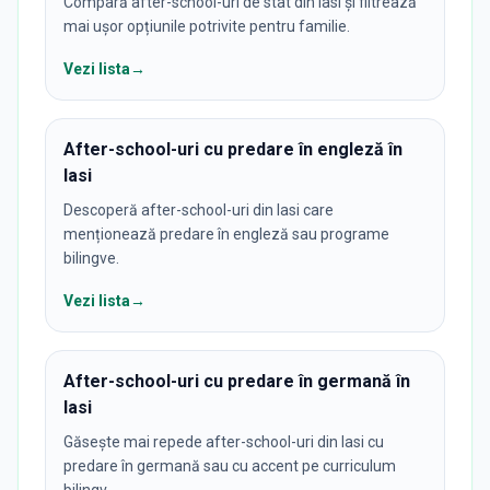
Compară after-school-uri de stat din Iasi și filtrează
mai ușor opțiunile potrivite pentru familie.
Vezi lista
→
After-school-uri cu predare în engleză în
Iasi
Descoperă after-school-uri din Iasi care
menționează predare în engleză sau programe
bilingve.
Vezi lista
→
After-school-uri cu predare în germană în
Iasi
Găsește mai repede after-school-uri din Iasi cu
predare în germană sau cu accent pe curriculum
bilingv.