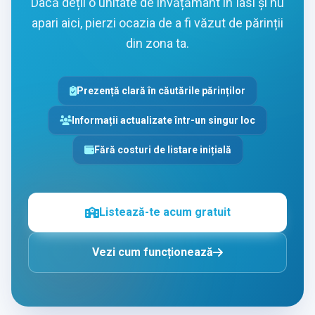
Dacă deții o unitate de învățământ in Iasi și nu
apari aici, pierzi ocazia de a fi văzut de părinții
din zona ta.
Prezență clară în căutările părinților
Informații actualizate într-un singur loc
Fără costuri de listare inițială
Listează-te acum gratuit
Vezi cum funcționează