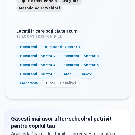
Tipul: afterSchools
Oraș: Iasi
Metodologie: Waldorf
Locații în care poți căuta acum
48
LOCAȚII DISPONIBILE
Bucuresti
Bucuresti - Sector 1
Bucuresti - Sector 2
Bucuresti - Sector 3
Bucuresti - Sector 4
Bucuresti - Sector 5
Bucuresti - Sector 6
Arad
Brasov
Constanta
+ încă
38
localități
Găsești mai ușor after-school-ul potrivit
pentru copilul tău
Ai ajuns la finalul listei. Trimite-ți cererea — te anunțăm