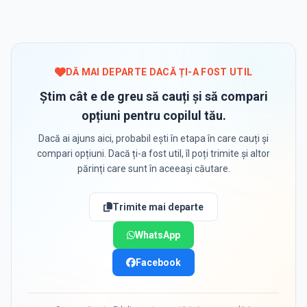
DĂ MAI DEPARTE DACĂ ȚI-A FOST UTIL
Știm cât e de greu să cauți și să compari
opțiuni pentru copilul tău.
Dacă ai ajuns aici, probabil ești în etapa în care cauți și
compari opțiuni. Dacă ți-a fost util, îl poți trimite și altor
părinți care sunt în aceeași căutare.
Trimite mai departe
WhatsApp
Facebook