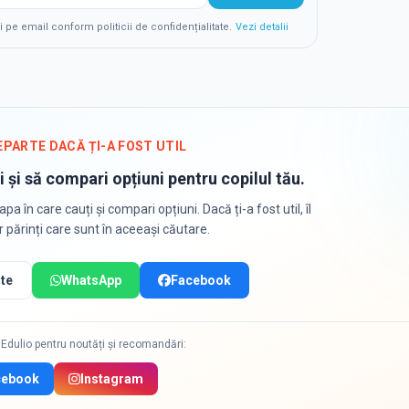
e email conform politicii de confidențialitate.
Vezi detalii
EPARTE DACĂ ȚI-A FOST UTIL
i și să compari opțiuni pentru copilul tău.
apa în care cauți și compari opțiuni. Dacă ți-a fost util, îl
or părinți care sunt în aceeași căutare.
te
WhatsApp
Facebook
Edulio pentru noutăți și recomandări:
cebook
Instagram