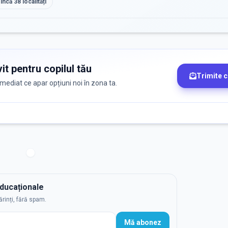
 încă
38
localități
it pentru copilul tău
Trimite 
 imediat ce apar opțiuni noi în zona ta.
educaționale
ărinți, fără spam.
Mă abonez