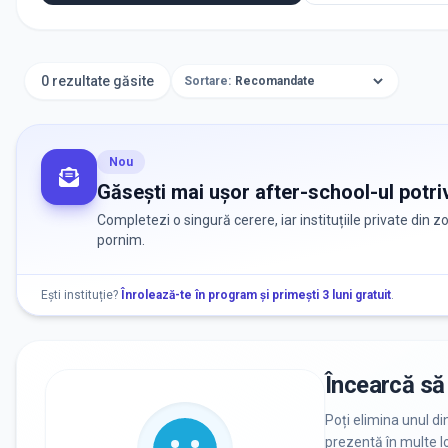
0 rezultate găsite
Sortare:
Nou
Găsești mai ușor after-school-ul potriv
Completezi o singură cerere, iar instituțiile private din 
pornim.
Ești instituție?
Înrolează-te în program și primești 3 luni gratuit
.
Încearcă să 
Poți elimina unul di
prezentă în multe lo