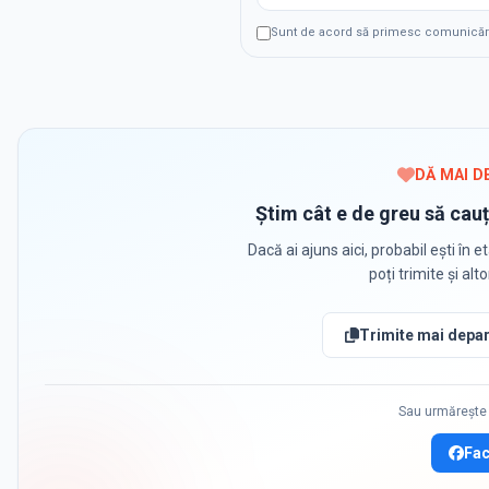
Sunt de acord să primesc comunicări p
DĂ MAI D
Știm cât e de greu să cauț
Dacă ai ajuns aici, probabil ești în et
poți trimite și alt
Trimite mai depar
Sau urmărește 
Fa