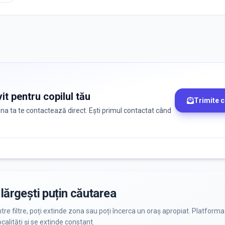
it pentru copilul tău
Trimite 
zona ta te contactează direct. Ești primul contactat când
lărgești puțin căutarea
ntre filtre, poți extinde zona sau poți încerca un oraș apropiat. Platforma
calități și se extinde constant.