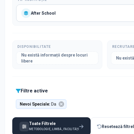
After School
DISPONIBILITATE
RECRUTAR
Nu există informații despre locuri
Nu există
libere
Filtre active
Nevoi Speciale
:
Da
Toate Filtrele
Resetează filtre
METODOLOGIE, LIMBĂ, FACILITĂȚI