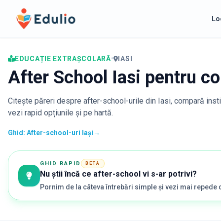
Edulio
Lo
EDUCAȚIE EXTRAȘCOLARĂ
•
IASI
After School Iasi pentru co
Citește păreri despre after-school-urile din
Iasi
, compară insti
vezi rapid opțiunile și pe hartă.
Ghid: After-school-uri Iași
→
GHID RAPID
BETA
Nu știi încă ce after-school vi s-ar potrivi?
Pornim de la câteva întrebări simple și vezi mai repede 