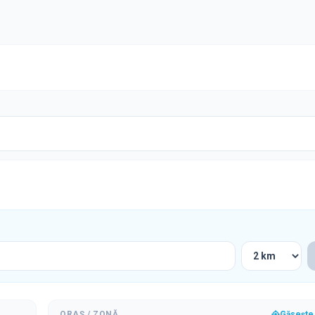
ORAȘ / ZONĂ
Găsește 