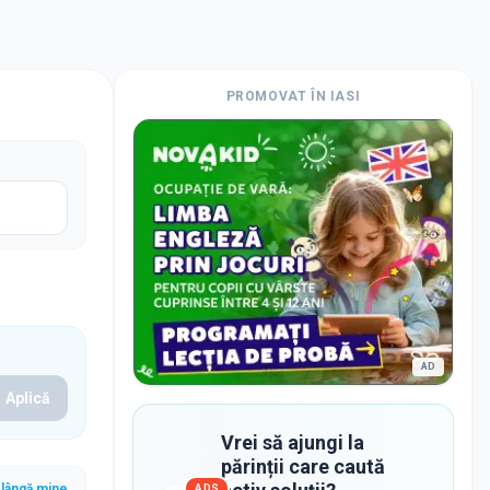
PROMOVAT ÎN
IASI
AD
Aplică
Vrei să ajungi la
părinții care caută
lângă mine
ADS