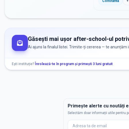
Constanta
+
Găsești mai ușor after-school-ul potriv
Ai ajuns la finalul listei. Trimite-ți cererea — te anunțăm
Ești instituție?
Înrolează-te în program și primești 3 luni gratuit
.
Primește alerte cu noutăți 
Selectăm doar informații utile pentru p