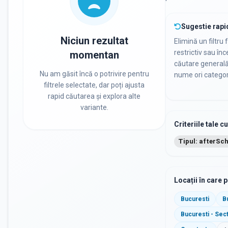
Sugestie rapi
Niciun rezultat
Elimină un filtru 
restrictiv sau în
momentan
căutare general
Nu am găsit încă o potrivire pentru
nume ori categor
filtrele selectate, dar poți ajusta
rapid căutarea și explora alte
variante.
Criteriile tale c
Tipul: afterSc
Locații în care 
Bucuresti
B
Bucuresti - Sec