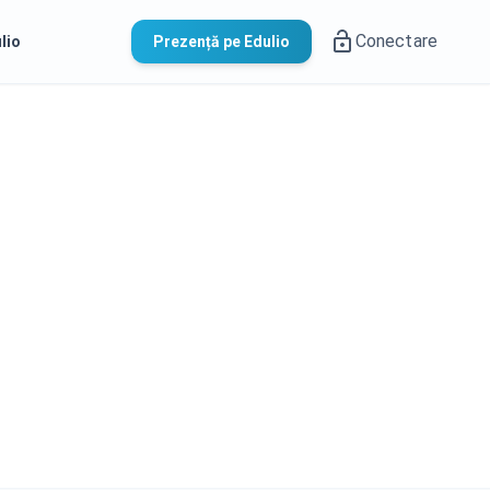
Conectare
lio
Prezență pe Edulio