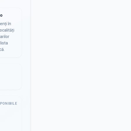
io
nți în
ocalități
arilor
lista
că.
SPONIBILE