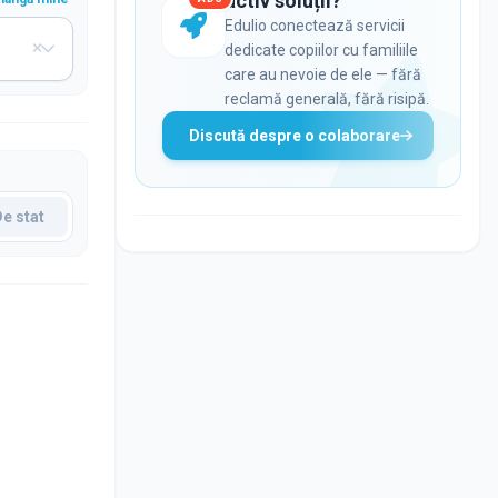
activ soluții?
Edulio conectează servicii
dedicate copiilor cu familiile
care au nevoie de ele — fără
reclamă generală, fără risipă.
Discută despre o colaborare
De stat