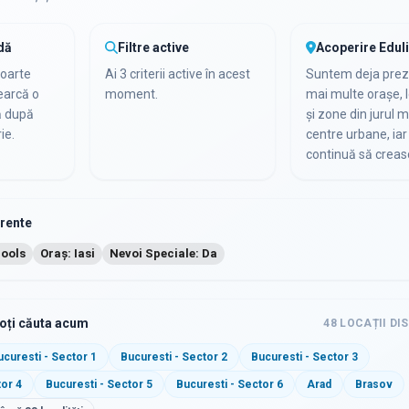
dă
Filtre active
Acoperire Edul
foarte
Ai 3 criterii active în acest
Suntem deja preze
cearcă o
moment.
mai multe orașe, l
ă după
și zone din jurul m
ie.
centre urbane, iar 
continuă să creas
urente
hools
Oraș: Iasi
Nevoi Speciale: Da
poți căuta acum
48
LOCAȚII DI
ucuresti - Sector 1
Bucuresti - Sector 2
Bucuresti - Sector 3
tor 4
Bucuresti - Sector 5
Bucuresti - Sector 6
Arad
Brasov