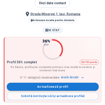
Vezi date contact
Strada Minervei 1, Iasi, Romania
Activeaza locatia pentru distanta
DE STAT
36
%
scor
Profil 36% complet
36/100 puncte
Pe Edulio, profilurile complete primesc mai multă încredere și
conversii mai bune.
Arată
detalii
💡
11
câmp(uri) recomandate
Actualizează profil
Solicită instituției să își actualizeze profilul