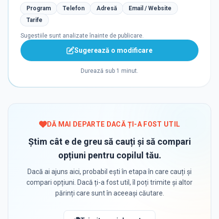
Program
Telefon
Adresă
Email / Website
Tarife
Sugestiile sunt analizate înainte de publicare.
Sugerează o modificare
Durează sub 1 minut.
DĂ MAI DEPARTE DACĂ ȚI-A FOST UTIL
Știm cât e de greu să cauți și să compari
opțiuni pentru copilul tău.
Dacă ai ajuns aici, probabil ești în etapa în care cauți și
compari opțiuni. Dacă ți-a fost util, îl poți trimite și altor
părinți care sunt în aceeași căutare.