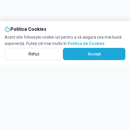
Politica Cookies
Acest site folosește cookie-uri pentru a vă asigura cea mai bună
experiență. Puteți citi mai multe în
Politica de Cookies
.
Refuz
Accept
Ghidul tău complet pentru educație.
Găsește locul potrivit pentru viitorul copilului tău.