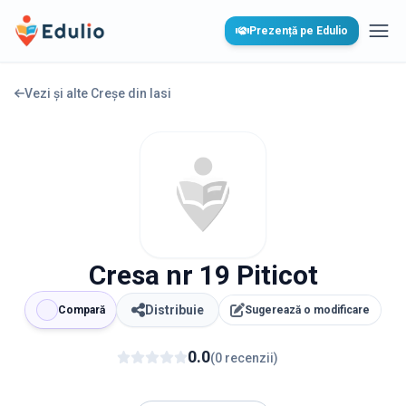
Edulio
Prezență pe Edulio
Desc
Vezi și alte Creșe din
Iasi
Cresa nr 19 Piticot
Distribuie
Compară
Sugerează o modificare
0.0
(
0
recenzii
)