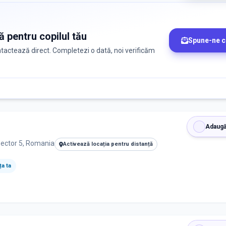
ă pentru copilul tău
Spune-ne c
ontactează direct. Completezi o dată, noi verificăm
Adaugă
 Sector 5, Romania
Activează locația pentru distanță
a ta