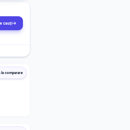
e cauți
 la comparare