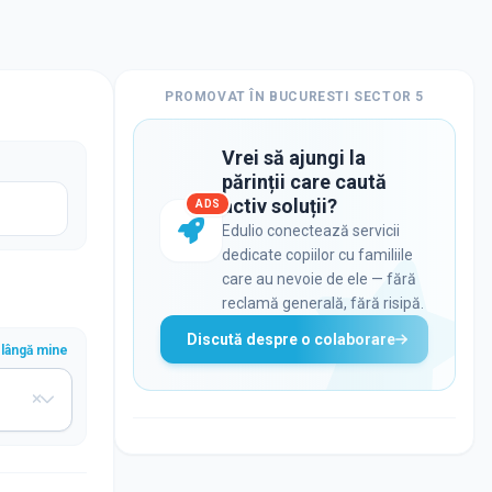
PROMOVAT ÎN
BUCURESTI SECTOR 5
Vrei să ajungi la
părinții care caută
activ soluții?
ADS
Edulio conectează servicii
dedicate copiilor cu familiile
care au nevoie de ele — fără
reclamă generală, fără risipă.
Discută despre o colaborare
lângă mine