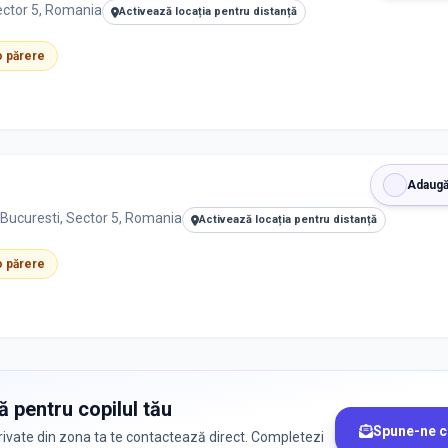
Sector 5, Romania
Activează locația pentru distanță
 o părere
Adaugă
 Bucuresti, Sector 5, Romania
Activează locația pentru distanță
 o părere
ă pentru copilul tău
Spune-ne c
le private din zona ta te contactează direct. Completezi