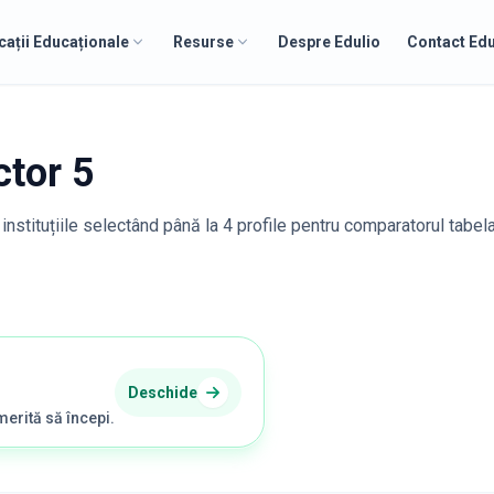
cații Educaționale
Resurse
Despre Edulio
Contact Edu
ctor 5
instituțiile selectând până la 4 profile pentru comparatorul tabel
Deschide
merită să începi.