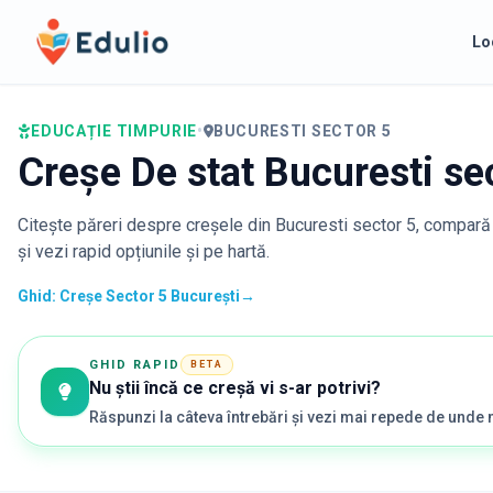
Edulio
Lo
EDUCAȚIE TIMPURIE
•
BUCURESTI SECTOR 5
Creșe De stat Bucuresti se
Citește păreri despre creșele din
Bucuresti sector 5
, compară 
și vezi rapid opțiunile și pe hartă.
Ghid: Creșe Sector 5 București
→
GHID RAPID
BETA
Nu știi încă ce creșă vi s-ar potrivi?
Răspunzi la câteva întrebări și vezi mai repede de unde 