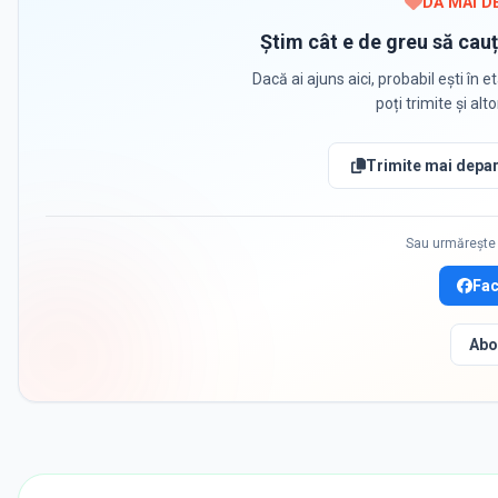
DĂ MAI D
Știm cât e de greu să cauț
Dacă ai ajuns aici, probabil ești în et
poți trimite și alt
Trimite mai depar
Sau urmărește 
Fa
Abo