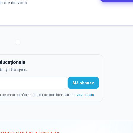
trivite din zonă.
educaționale
ărinți, fără spam.
Mă abonez
e email conform politicii de confidențialitate.
Vezi detalii