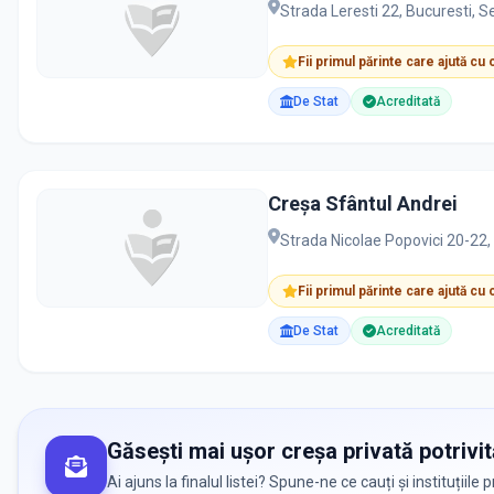
Strada Leresti 22, Bucuresti, 
Fii primul părinte care ajută cu
De Stat
Acreditată
Creșa Sfântul Andrei
Strada Nicolae Popovici 20-22,
Fii primul părinte care ajută cu
De Stat
Acreditată
Găsești mai ușor creșa privată potrivit
Ai ajuns la finalul listei? Spune-ne ce cauți și instituții