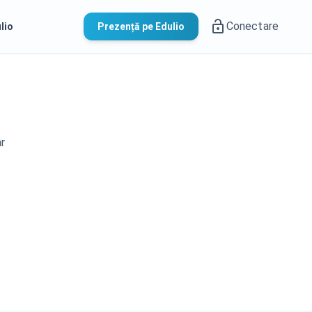
Conectare
lio
Prezență pe Edulio
ar