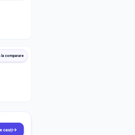
 la comparare
e cauți