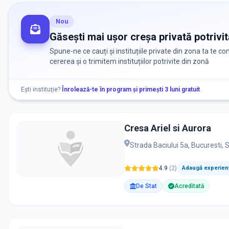
Nou
Găsești mai ușor creșa privată potrivit
Spune-ne ce cauți și instituțiile private din zona ta te c
cererea și o trimitem instituțiilor potrivite din zonă
Ești instituție?
Înrolează-te în program și primești 3 luni gratuit
.
Cresa Ariel si Aurora
Strada Baciului 5a, Bucuresti,
4.9
(
2
)
Adaugă experienț
De Stat
Acreditată