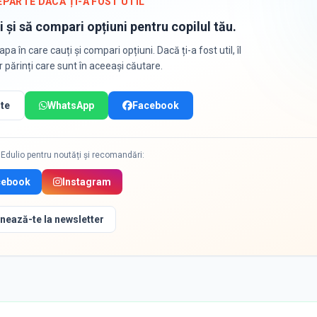
EPARTE DACĂ ȚI-A FOST UTIL
i și să compari opțiuni pentru copilul tău.
apa în care cauți și compari opțiuni. Dacă ți-a fost util, îl
or părinți care sunt în aceeași căutare.
te
WhatsApp
Facebook
Edulio pentru noutăți și recomandări:
cebook
Instagram
nează-te la newsletter