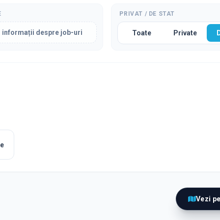
E
PRIVAT / DE STAT
 informații despre job-uri
Toate
Private
le
Vezi p