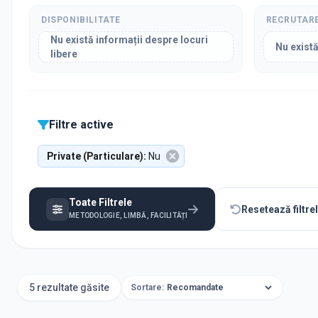
DISPONIBILITATE
RECRUTAR
Nu există informații despre locuri
Nu există
libere
Filtre active
Private (Particulare)
:
Nu
Toate Filtrele
Resetează filtre
METODOLOGIE, LIMBĂ, FACILITĂȚI
5 rezultate găsite
Sortare: