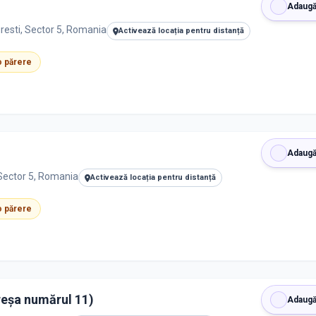
Adaugă
resti, Sector 5, Romania
Activează locația pentru distanță
 o părere
Adaugă
 Sector 5, Romania
Activează locația pentru distanță
 o părere
reșa numărul 11)
Adaugă