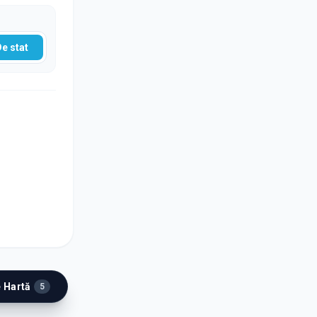
De stat
e Hartă
5