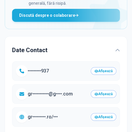
generală, fără risipă.
Discută despre o colaborare
Date Contact
•••••••••937
Afișează
gr•••••••••••@g••••.com
Afișează
gr•••••••••.ro/•••
Afișează