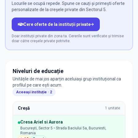
Locurile se ocupă repede. Spune ce cauți și primești oferte
personalizate de la creșele private din Sectorul 5.
Cere oferte de la instituții private
Doar instituții private din zona ta. Cererile sunt verificate și trimise
doar către creșele private potrivite.
Niveluri de educație
Unitățile de mai jos aparțin aceluiași grup instituțional ca
profilul pe care ești acum.
Aceeași instituție ·
2
Creșă
1
unitate
Cresa Ariel si Aurora
București, Sector 5 • Strada Baciului 5a, Bucuresti,
Romania