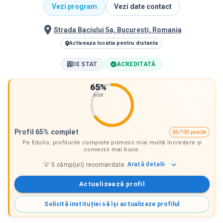
Vezi program
Vezi date contact
Strada Baciului 5a, Bucuresti, Romania
Activeaza locatia pentru distanta
DE STAT
ACREDITATĂ
65
%
scor
Profil 65% complet
65/100 puncte
Pe Edulio, profilurile complete primesc mai multă încredere și
conversii mai bune.
Arată
detalii
💡
5
câmp(uri) recomandate
Actualizează profil
Solicită instituției să își actualizeze profilul