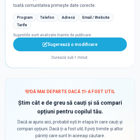
toată comunitatea primește date corecte.
Program
Telefon
Adresă
Email / Website
Tarife
Sugestiile sunt analizate înainte de publicare.
Sugerează o modificare
Durează sub 1 minut.
DĂ MAI DEPARTE DACĂ ȚI-A FOST UTIL
Știm cât e de greu să cauți și să compari
opțiuni pentru copilul tău.
Dacă ai ajuns aici, probabil ești în etapa în care cauți și
compari opțiuni. Dacă ți-a fost util, îl poți trimite și altor
părinți care sunt în aceeași căutare.