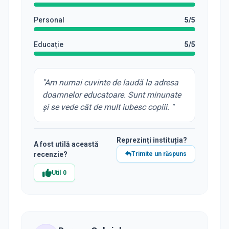
Personal
5
/5
Educație
5
/5
"
Am numai cuvinte de laudă la adresa
doamnelor educatoare. Sunt minunate
și se vede cât de mult iubesc copiii.
"
Reprezinți instituția?
A fost utilă această
recenzie?
Trimite un răspuns
Util
0