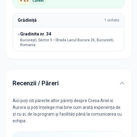
⭐
4.9
Curent
Grădiniță
1
unitate
Gradinita nr. 34
București, Sector 5 • Strada Lacul Bucura 26, Bucuresti,
Romania
Recenzii / Păreri
Aici poți citi părerile altor părinți despre Cresa Ariel si
Aurora și poți înțelege mai bine cum arată experiența de
zi cu zi, de la program și facilități până la comunicarea cu
echipa.