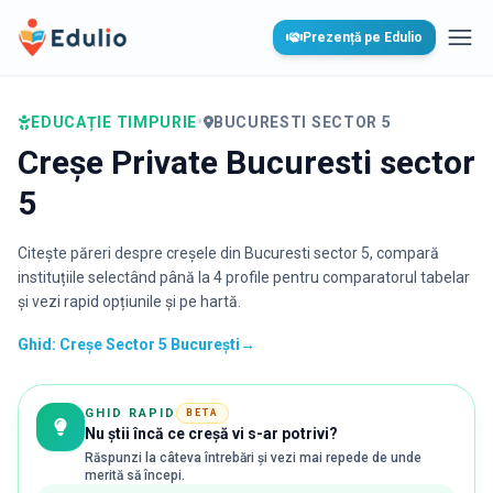
Edulio
Prezență pe Edulio
Desc
EDUCAȚIE TIMPURIE
•
BUCURESTI SECTOR 5
Creșe Private Bucuresti sector
5
Citește păreri despre creșele din
Bucuresti sector 5
, compară
instituțiile selectând până la 4 profile pentru comparatorul tabelar
și vezi rapid opțiunile și pe hartă.
Ghid: Creșe Sector 5 București
→
GHID RAPID
BETA
Nu știi încă ce creșă vi s-ar potrivi?
Răspunzi la câteva întrebări și vezi mai repede de unde
merită să începi.