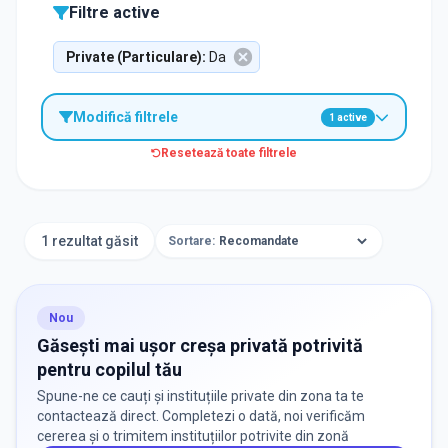
Filtre active
Private (Particulare)
:
Da
Modifică filtrele
1
active
Resetează toate filtrele
TIP INSTITUȚIE
Creșe
1 rezultat găsit
Sortare:
ORAȘ / ZONĂ
Găsește lângă mine
Nou
Găsești mai ușor creșa privată potrivită
pentru copilul tău
Spune-ne ce cauți și instituțiile private din zona ta te
contactează direct. Completezi o dată, noi verificăm
cererea și o trimitem instituțiilor potrivite din zonă