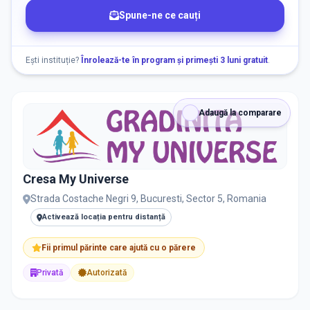
DISPONIBILITATE
Spune-ne ce cauți
Nu există informații despre locuri libere
Ești instituție?
Înrolează-te în program și primești 3 luni gratuit
.
RECRUTARE
Adaugă la comparare
Nu există informații despre job-uri
PRIVAT / DE STAT
Cresa My Universe
Toate
Private
De stat
Strada Costache Negri 9, Bucuresti, Sector 5, Romania
Activează locația pentru distanță
Fii primul părinte care ajută cu o părere
Privată
Autorizată
Toate Filtrele
METODOLOGIE, LIMBĂ, FACILITĂȚI