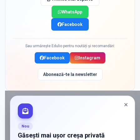
WhatsApp
Facebook
Sau urmărește Edulio pentru noutăți și recomandări:
Facebook
Instagram
Abonează-te la newsletter
PROMOVAT ÎN
BUCURESTI SECTOR 5
ADS
Vrei să ajungi la părinții care
caută activ soluții?
Nou
Edulio conectează servicii dedicate copiilor
Găsești mai ușor creșa privată
cu familiile care au nevoie de ele — fără