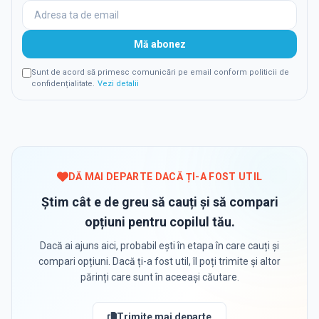
Mă abonez
Sunt de acord să primesc comunicări pe email conform politicii de
confidențialitate.
Vezi detalii
DĂ MAI DEPARTE DACĂ ȚI-A FOST UTIL
Știm cât e de greu să cauți și să compari
opțiuni pentru copilul tău.
Dacă ai ajuns aici, probabil ești în etapa în care cauți și
compari opțiuni. Dacă ți-a fost util, îl poți trimite și altor
părinți care sunt în aceeași căutare.
Trimite mai departe