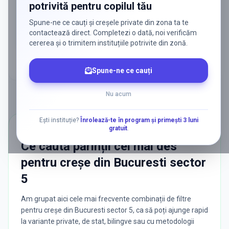
potrivită pentru copilul tău
reclamă generală, fără risipă.
Spune-ne ce cauți și creșele private din zona ta te
Discută despre o colaborare
contactează direct. Completezi o dată, noi verificăm
cererea și o trimitem instituțiile potrivite din zonă.
Spune-ne ce cauți
Nu acum
Ești instituție?
Înrolează-te în program și primești 3 luni
gratuit
.
CĂUTĂRI POPULARE
Ce caută părinții cel mai des
pentru
creșe
din
Bucuresti sector
5
Am grupat aici cele mai frecvente combinații de filtre
pentru creșe din Bucuresti sector 5, ca să poți ajunge rapid
la variante private, de stat, bilingve sau cu metodologii