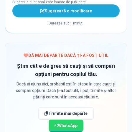
Sugestiile sunt analizate înainte de publicare.
Sugerează o modificare
Durează sub 1 minut.
DĂ MAI DEPARTE DACĂ ȚI-A FOST UTIL
Știm cât e de greu să cauți și să compari
opțiuni pentru copilul tău.
Dacă ai ajuns aici, probabil ești în etapa în care cauți și
compari opțiuni. Dacă ți-a fost util, îl poți trimite și altor
părinți care sunt în aceeași căutare.
Trimite mai departe
WhatsApp