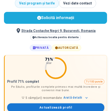
Vezi program și tarife
Vezi date contact
Solicită informații
Strada Costache Negri 9, Bucuresti, Romania
Activeaza locatia pentru distanta
PRIVATĂ
AUTORIZATĂ
71
%
scor
Profil 71% complet
71/100 puncte
Pe Edulio, profilurile complete primesc mai multă încredere și
conversii mai bune.
Arată
detalii
💡
5
câmp(uri) recomandate
Actualizează profil