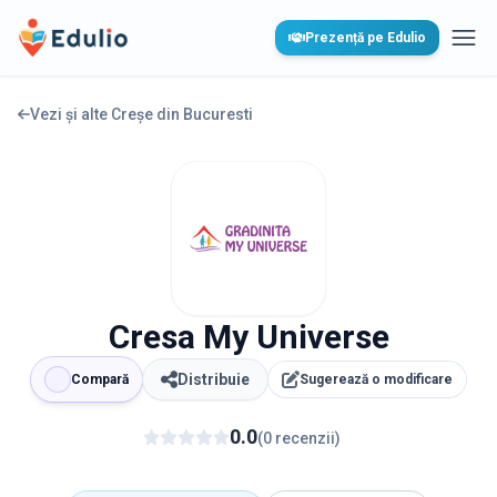
Edulio
Prezență pe Edulio
Desc
Vezi și alte Creșe din
Bucuresti
Cresa My Universe
Distribuie
Compară
Sugerează o modificare
0.0
(
0
recenzii
)