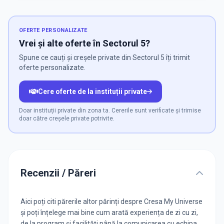
OFERTE PERSONALIZATE
Vrei și alte oferte în Sectorul 5?
Spune ce cauți și creșele private din Sectorul 5 îți trimit
oferte personalizate.
Cere oferte de la instituții private
Doar instituții private din zona ta. Cererile sunt verificate și trimise
doar către creșele private potrivite.
Recenzii / Păreri
Aici poți citi părerile altor părinți despre Cresa My Universe
și poți înțelege mai bine cum arată experiența de zi cu zi,
de la program și facilități până la comunicarea cu echipa.