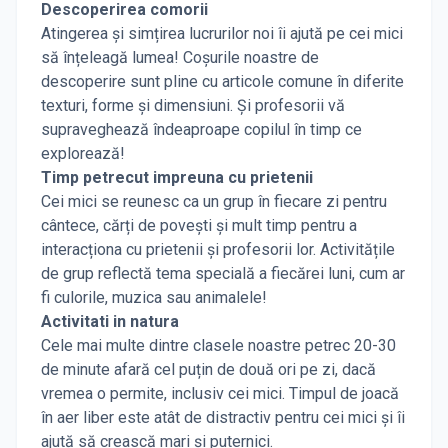
Descoperirea comorii
Atingerea și simțirea lucrurilor noi îi ajută pe cei mici
să înțeleagă lumea! Coșurile noastre de
descoperire sunt pline cu articole comune în diferite
texturi, forme și dimensiuni. Și profesorii vă
supraveghează îndeaproape copilul în timp ce
explorează!
Timp petrecut impreuna cu prietenii
Cei mici se reunesc ca un grup în fiecare zi pentru
cântece, cărți de povești și mult timp pentru a
interacționa cu prietenii și profesorii lor. Activitățile
de grup reflectă tema specială a fiecărei luni, cum ar
fi culorile, muzica sau animalele!
Activitati in natura
Cele mai multe dintre clasele noastre petrec 20-30
de minute afară cel puțin de două ori pe zi, dacă
vremea o permite, inclusiv cei mici. Timpul de joacă
în aer liber este atât de distractiv pentru cei mici și îi
ajută să crească mari și puternici.