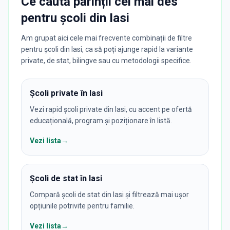
Ce caută părinții cel mai des
pentru
școli
din
Iasi
Am grupat aici cele mai frecvente combinații de filtre
pentru școli din Iasi, ca să poți ajunge rapid la variante
private, de stat, bilingve sau cu metodologii specifice.
Școli private în Iasi
Vezi rapid școli private din Iasi, cu accent pe ofertă
educațională, program și poziționare în listă.
Vezi lista
→
Școli de stat în Iasi
Compară școli de stat din Iasi și filtrează mai ușor
opțiunile potrivite pentru familie.
Vezi lista
→