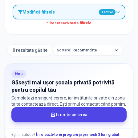
Modifică filtrele
1
active
Resetează toate filtrele
TIP INSTITUȚIE
Școli
0 rezultate găsite
Sortare:
ORAȘ / ZONĂ
Găsește lângă mine
Nou
Găsești mai ușor școala privată potrivită
pentru copilul tău
Completezi o singură cerere, iar instituțiile private din zona
ta te contactează direct. Ești primul contactat când pornim.
Trimite cererea
DISPONIBILITATE
Nu există informații despre locuri libere
Ești instituție?
Înrolează-te în program și primești 3 luni gratuit
.