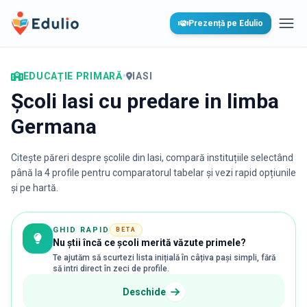
Edulio
Prezență pe Edulio
Desc
EDUCAȚIE PRIMARĂ
•
IASI
Școli Iasi cu predare in limba
Germana
Citește păreri despre școlile din
Iasi
, compară instituțiile selectând
până la 4 profile pentru comparatorul tabelar și vezi rapid opțiunile
și pe hartă.
GHID RAPID
BETA
Nu știi încă ce școli merită văzute primele?
Te ajutăm să scurtezi lista inițială în câțiva pași simpli, fără
să intri direct în zeci de profile.
Deschide