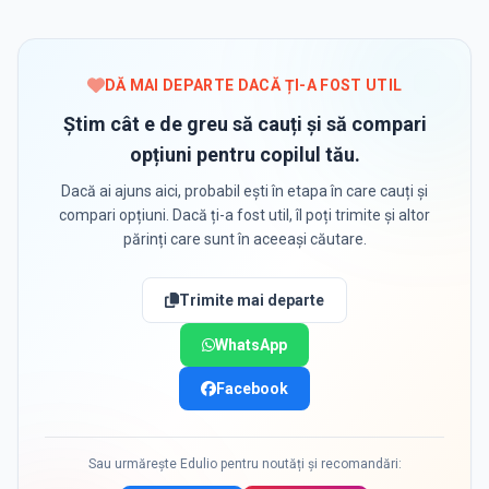
DĂ MAI DEPARTE DACĂ ȚI-A FOST UTIL
Știm cât e de greu să cauți și să compari
opțiuni pentru copilul tău.
Dacă ai ajuns aici, probabil ești în etapa în care cauți și
compari opțiuni. Dacă ți-a fost util, îl poți trimite și altor
părinți care sunt în aceeași căutare.
Trimite mai departe
WhatsApp
Facebook
Sau urmărește Edulio pentru noutăți și recomandări: