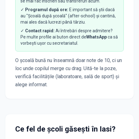
se mai fac înscrieri sau transferuri acum.
✓
Programul după ore:
E important să știi dacă
au "Școală după școală" (after-school) și cantină,
mai ales dacă lucrezi până târziu.
✓
Contact rapid:
Ai întrebări despre admitere?
Pe multe profile ai buton direct de
WhatsApp
ca să
vorbești ușor cu secretariatul.
O școală bună nu înseamnă doar note de 10, ci un
loc unde copilul merge cu drag. Uită-te la poze,
verifică facilitățile (laboratoare, sală de sport) și
alege informat.
Ce fel de școli găsești în
Iasi
?