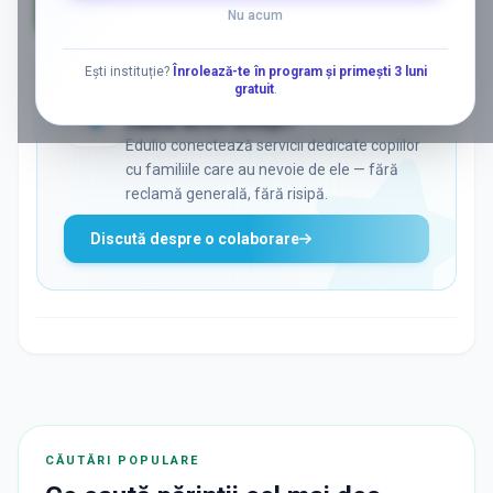
Nu acum
AD
Ești instituție?
Înrolează-te în program și primești 3 luni
gratuit
.
ADS
Vrei să ajungi la părinții care
caută activ soluții?
Edulio conectează servicii dedicate copiilor
cu familiile care au nevoie de ele — fără
reclamă generală, fără risipă.
Discută despre o colaborare
CĂUTĂRI POPULARE