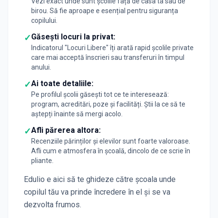
Vezi exact unde sunt școlile față de casa ta sau de
birou. Să fie aproape e esențial pentru siguranța
copilului.
Găsești locuri la privat:
✓
Indicatorul "Locuri Libere" îți arată rapid școlile private
care mai acceptă înscrieri sau transferuri în timpul
anului.
Ai toate detaliile:
✓
Pe profilul școlii găsești tot ce te interesează:
program, acreditări, poze și facilități. Știi la ce să te
aștepți înainte să mergi acolo.
Afli părerea altora:
✓
Recenziile părinților și elevilor sunt foarte valoroase.
Afli cum e atmosfera în școală, dincolo de ce scrie în
pliante.
Edulio e aici să te ghideze către școala unde
copilul tău va prinde încredere în el și se va
dezvolta frumos.