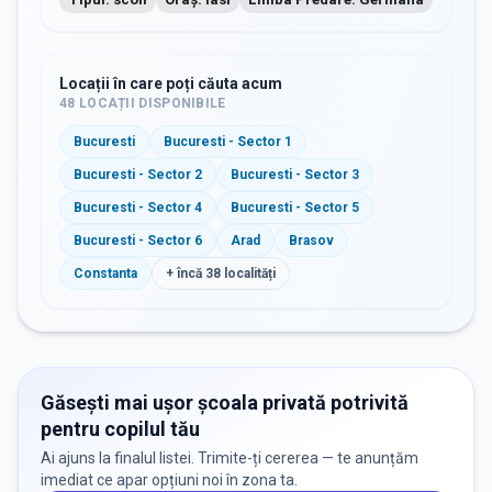
Locații în care poți căuta acum
48
LOCAȚII DISPONIBILE
Bucuresti
Bucuresti - Sector 1
Bucuresti - Sector 2
Bucuresti - Sector 3
Bucuresti - Sector 4
Bucuresti - Sector 5
Bucuresti - Sector 6
Arad
Brasov
Constanta
+ încă
38
localități
Găsești mai ușor școala privată potrivită
pentru copilul tău
Ai ajuns la finalul listei. Trimite-ți cererea — te anunțăm
imediat ce apar opțiuni noi în zona ta.