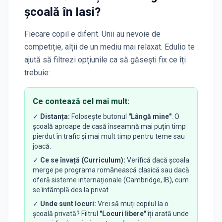
școală
în Iasi
?
Fiecare copil e diferit. Unii au nevoie de
competiție, alții de un mediu mai relaxat. Edulio te
ajută să filtrezi opțiunile ca să găsești fix ce îți
trebuie:
Ce contează cel mai mult:
✓
Distanța:
Folosește butonul
"Lângă mine"
. O
școală aproape de casă înseamnă mai puțin timp
pierdut în trafic și mai mult timp pentru teme sau
joacă.
✓
Ce se învață (Curriculum):
Verifică dacă școala
merge pe programa românească clasică sau dacă
oferă sisteme internaționale (Cambridge, IB), cum
se întâmplă des la privat.
✓
Unde sunt locuri:
Vrei să muți copilul la o
școală privată? Filtrul
"Locuri libere"
îți arată unde