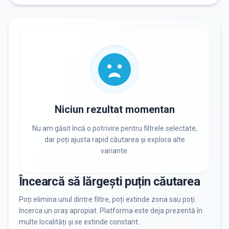
RECRUTARE
Nu există informații despre job-uri
PRIVAT / DE STAT
Toate
Private
De stat
Niciun rezultat momentan
Nu am găsit încă o potrivire pentru filtrele selectate,
dar poți ajusta rapid căutarea și explora alte
variante.
Toate Filtrele
METODOLOGIE, LIMBĂ, FACILITĂȚI
Încearcă să lărgești puțin căutarea
Resetează filtrele
Poți elimina unul dintre filtre, poți extinde zona sau poți
încerca un oraș apropiat. Platforma este deja prezentă în
multe localități și se extinde constant.