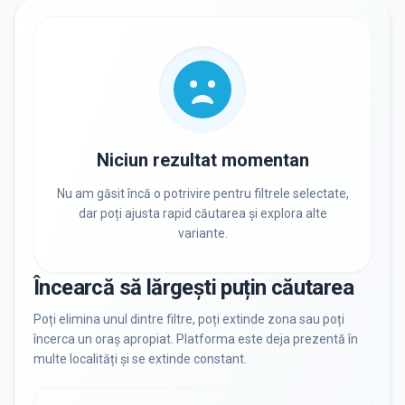
RECRUTARE
Nu există informații despre job-uri
PRIVAT / DE STAT
Toate
Private
De stat
Niciun rezultat momentan
Nu am găsit încă o potrivire pentru filtrele selectate,
dar poți ajusta rapid căutarea și explora alte
variante.
Toate Filtrele
METODOLOGIE, LIMBĂ, FACILITĂȚI
Încearcă să lărgești puțin căutarea
Resetează filtrele
Poți elimina unul dintre filtre, poți extinde zona sau poți
încerca un oraș apropiat. Platforma este deja prezentă în
multe localități și se extinde constant.