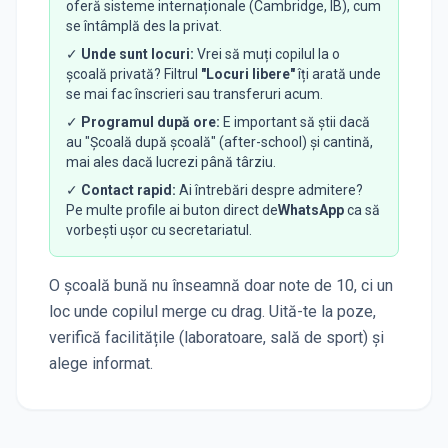
oferă sisteme internaționale (Cambridge, IB), cum
se întâmplă des la privat.
✓
Unde sunt locuri:
Vrei să muți copilul la o
școală privată? Filtrul
"Locuri libere"
îți arată unde
se mai fac înscrieri sau transferuri acum.
✓
Programul după ore:
E important să știi dacă
au "Școală după școală" (after-school) și cantină,
mai ales dacă lucrezi până târziu.
✓
Contact rapid:
Ai întrebări despre admitere?
Pe multe profile ai buton direct de
WhatsApp
ca să
vorbești ușor cu secretariatul.
O școală bună nu înseamnă doar note de 10, ci un
loc unde copilul merge cu drag. Uită-te la poze,
verifică facilitățile (laboratoare, sală de sport) și
alege informat.