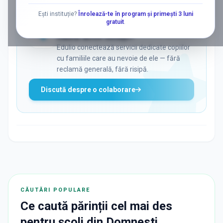
Ești instituție?
Înrolează-te în program și primești 3 luni
gratuit
.
ADS
Vrei să ajungi la părinții care
caută activ soluții?
Edulio conectează servicii dedicate copiilor
cu familiile care au nevoie de ele — fără
reclamă generală, fără risipă.
Discută despre o colaborare
CĂUTĂRI POPULARE
Ce caută părinții cel mai des
pentru
școli
din
Domnesti