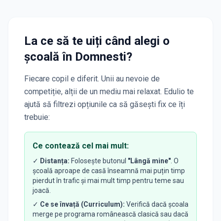
La ce să te uiți când alegi o
școală
în Domnesti
?
Fiecare copil e diferit. Unii au nevoie de
competiție, alții de un mediu mai relaxat. Edulio te
ajută să filtrezi opțiunile ca să găsești fix ce îți
trebuie:
Ce contează cel mai mult:
✓
Distanța:
Folosește butonul
"Lângă mine"
. O
școală aproape de casă înseamnă mai puțin timp
pierdut în trafic și mai mult timp pentru teme sau
joacă.
✓
Ce se învață (Curriculum):
Verifică dacă școala
merge pe programa românească clasică sau dacă