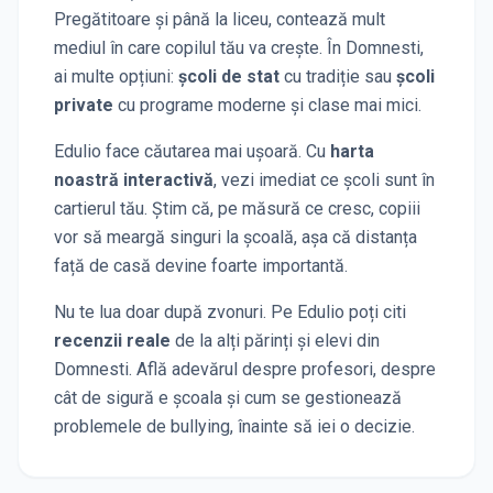
Pregătitoare și până la liceu, contează mult
mediul în care copilul tău va crește. În
Domnesti
,
ai multe opțiuni:
școli de stat
cu tradiție sau
școli
private
cu programe moderne și clase mai mici.
Edulio face căutarea mai ușoară. Cu
harta
noastră interactivă
, vezi imediat ce școli sunt în
cartierul tău. Știm că, pe măsură ce cresc, copiii
vor să meargă singuri la școală, așa că distanța
față de casă devine foarte importantă.
Nu te lua doar după zvonuri. Pe Edulio poți citi
recenzii reale
de la alți părinți și elevi
din
Domnesti
. Află adevărul despre profesori, despre
cât de sigură e școala și cum se gestionează
problemele de bullying, înainte să iei o decizie.