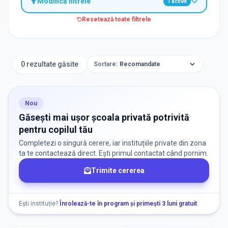
Modifică filtrele
1
active
Resetează toate filtrele
TIP INSTITUȚIE
Școli
0 rezultate găsite
Sortare:
ORAȘ / ZONĂ
Găsește lângă mine
Nou
Găsești mai ușor școala privată potrivită
pentru copilul tău
Completezi o singură cerere, iar instituțiile private din zona
ta te contactează direct. Ești primul contactat când pornim.
Trimite cererea
DISPONIBILITATE
Nu există informații despre locuri libere
Ești instituție?
Înrolează-te în program și primești 3 luni gratuit
.