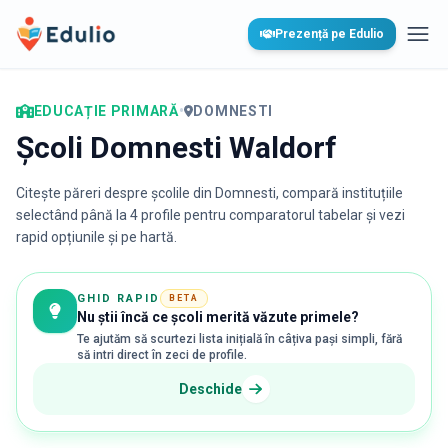
Edulio
Prezență pe Edulio
Desc
EDUCAȚIE PRIMARĂ
•
DOMNESTI
Școli Domnesti Waldorf
Citește păreri despre școlile din
Domnesti
, compară instituțiile
selectând până la 4 profile pentru comparatorul tabelar și vezi
rapid opțiunile și pe hartă.
GHID RAPID
BETA
Nu știi încă ce școli merită văzute primele?
Te ajutăm să scurtezi lista inițială în câțiva pași simpli, fără
să intri direct în zeci de profile.
Deschide