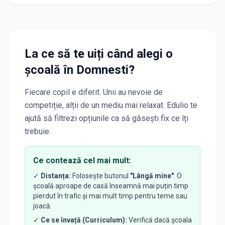
La ce să te uiți când alegi o
școală
în Domnesti
?
Fiecare copil e diferit. Unii au nevoie de
competiție, alții de un mediu mai relaxat. Edulio te
ajută să filtrezi opțiunile ca să găsești fix ce îți
trebuie:
Ce contează cel mai mult:
✓
Distanța:
Folosește butonul
"Lângă mine"
. O
școală aproape de casă înseamnă mai puțin timp
pierdut în trafic și mai mult timp pentru teme sau
joacă.
✓
Ce se învață (Curriculum):
Verifică dacă școala