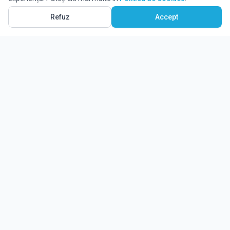
Refuz
Accept
Ghidul tău complet pentru educație.
Găsește locul potrivit pentru viitorul copilului tău.
Noutăți
Despre Edulio
Cum Funcționează Edulio
Pentru instituții
Termeni și condiții
Contact Edulio
Politica de Cookies
Setări cookies