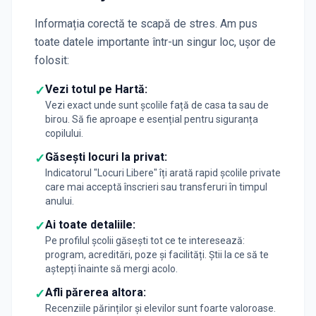
Informația corectă te scapă de stres. Am pus
toate datele importante într-un singur loc, ușor de
folosit:
Vezi totul pe Hartă:
✓
Vezi exact unde sunt școlile față de casa ta sau de
birou. Să fie aproape e esențial pentru siguranța
copilului.
Găsești locuri la privat:
✓
Indicatorul "Locuri Libere" îți arată rapid școlile private
care mai acceptă înscrieri sau transferuri în timpul
anului.
Ai toate detaliile:
✓
Pe profilul școlii găsești tot ce te interesează:
program, acreditări, poze și facilități. Știi la ce să te
aștepți înainte să mergi acolo.
Afli părerea altora:
✓
Recenziile părinților și elevilor sunt foarte valoroase.