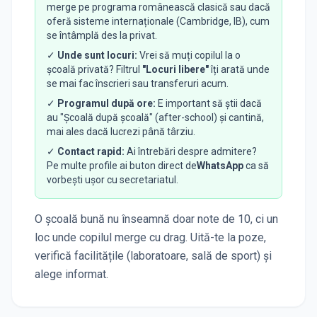
merge pe programa românească clasică sau dacă
oferă sisteme internaționale (Cambridge, IB), cum
se întâmplă des la privat.
✓
Unde sunt locuri:
Vrei să muți copilul la o
școală privată? Filtrul
"Locuri libere"
îți arată unde
se mai fac înscrieri sau transferuri acum.
✓
Programul după ore:
E important să știi dacă
au "Școală după școală" (after-school) și cantină,
mai ales dacă lucrezi până târziu.
✓
Contact rapid:
Ai întrebări despre admitere?
Pe multe profile ai buton direct de
WhatsApp
ca să
vorbești ușor cu secretariatul.
O școală bună nu înseamnă doar note de 10, ci un
loc unde copilul merge cu drag. Uită-te la poze,
verifică facilitățile (laboratoare, sală de sport) și
alege informat.