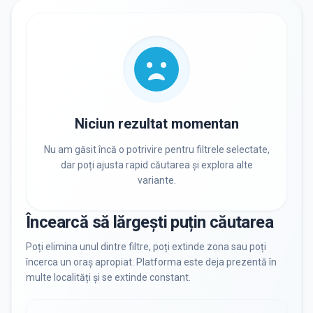
RECRUTARE
Nu există informații despre job-uri
PRIVAT / DE STAT
Toate
Private
De stat
Niciun rezultat momentan
Nu am găsit încă o potrivire pentru filtrele selectate,
dar poți ajusta rapid căutarea și explora alte
variante.
Toate Filtrele
METODOLOGIE, LIMBĂ, FACILITĂȚI
Încearcă să lărgești puțin căutarea
Resetează filtrele
Poți elimina unul dintre filtre, poți extinde zona sau poți
încerca un oraș apropiat. Platforma este deja prezentă în
multe localități și se extinde constant.