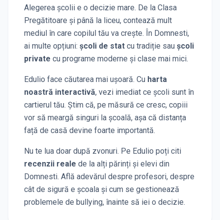
Alegerea școlii e o decizie mare. De la Clasa
Pregătitoare și până la liceu, contează mult
mediul în care copilul tău va crește. În
Domnesti
,
ai multe opțiuni:
școli de stat
cu tradiție sau
școli
private
cu programe moderne și clase mai mici.
Edulio face căutarea mai ușoară. Cu
harta
noastră interactivă
, vezi imediat ce școli sunt în
cartierul tău. Știm că, pe măsură ce cresc, copiii
vor să meargă singuri la școală, așa că distanța
față de casă devine foarte importantă.
Nu te lua doar după zvonuri. Pe Edulio poți citi
recenzii reale
de la alți părinți și elevi
din
Domnesti
. Află adevărul despre profesori, despre
cât de sigură e școala și cum se gestionează
problemele de bullying, înainte să iei o decizie.