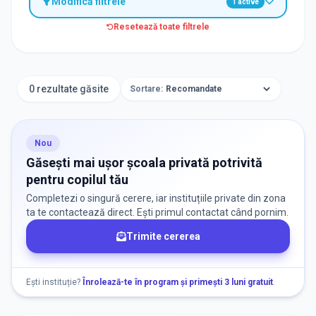
Modifică filtrele
1
active
Resetează toate filtrele
TIP INSTITUȚIE
Școli
0 rezultate găsite
Sortare:
ORAȘ / ZONĂ
Găsește lângă mine
Nou
Găsești mai ușor școala privată potrivită
pentru copilul tău
Completezi o singură cerere, iar instituțiile private din zona
ta te contactează direct. Ești primul contactat când pornim.
Trimite cererea
DISPONIBILITATE
Nu există informații despre locuri libere
Ești instituție?
Înrolează-te în program și primești 3 luni gratuit
.