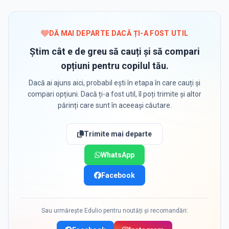
DĂ MAI DEPARTE DACĂ ȚI-A FOST UTIL
Știm cât e de greu să cauți și să compari
opțiuni pentru copilul tău.
Dacă ai ajuns aici, probabil ești în etapa în care cauți și
compari opțiuni. Dacă ți-a fost util, îl poți trimite și altor
părinți care sunt în aceeași căutare.
Trimite mai departe
WhatsApp
Facebook
Sau urmărește Edulio pentru noutăți și recomandări: