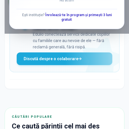
Nu acum
AD
Ești instituție?
Înrolează-te în program și primești 3 luni
gratuit
.
ADS
Vrei să ajungi la părinții care
caută activ soluții?
Edulio conectează servicii dedicate copiilor
cu familiile care au nevoie de ele — fără
reclamă generală, fără risipă.
Discută despre o colaborare
CĂUTĂRI POPULARE
Ce caută părinții cel mai des