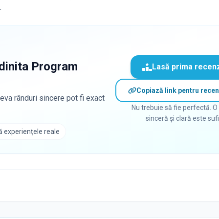
.
dinita Program
Lasă prima recen
Copiază link pentru recen
eva rânduri sincere pot fi exact
Nu trebuie să fie perfectă. O
sinceră și clară este suf
 experiențele reale