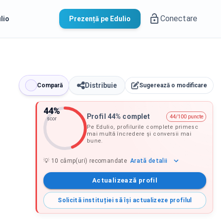
Conectare
lio
Prezență pe Edulio
Distribuie
Compară
Sugerează o modificare
44
%
Profil 44% complet
44/100 puncte
scor
Pe Edulio, profilurile complete primesc
mai multă încredere și conversii mai
bune.
Arată
detalii
💡
10
câmp(uri) recomandate
Actualizează profil
Solicită instituției să își actualizeze profilul