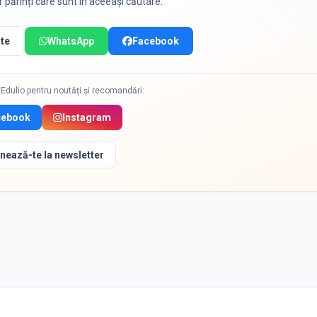
or părinți care sunt în aceeași căutare.
te
WhatsApp
Facebook
Edulio pentru noutăți și recomandări:
cebook
Instagram
nează-te la newsletter