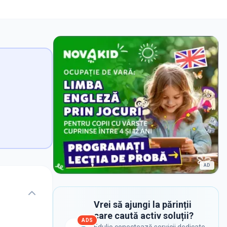
AD
Vrei să ajungi la părinții
care caută activ soluții?
ADS
Edulio conectează servicii dedicate