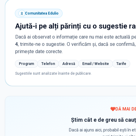
Comunitatea Edulio
Ajută-i pe alți părinți cu o sugestie r
Dacă ai observat o informație care nu mai este actuală pe
4
, trimite-ne o sugestie. O verificăm și, dacă se confirm
primește date corecte.
Program
Telefon
Adresă
Email / Website
Tarife
Sugestiile sunt analizate înainte de publicare.
DĂ MAI D
Știm cât e de greu să cauț
Dacă ai ajuns aici, probabil ești în et