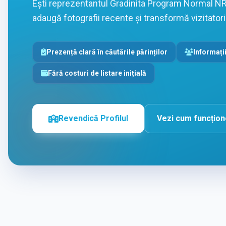
Ești reprezentantul Gradinita Program Normal NR.
adaugă fotografii recente și transformă vizitatorii 
Prezență clară în căutările părinților
Informații
Fără costuri de listare inițială
Revendică Profilul
Vezi cum funcțio