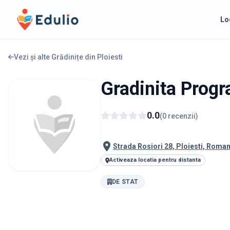
Edulio
Lo
Vezi și alte Grădinițe din
Ploiesti
Gradinita Prog
0.0
(
0
recenzii
)
Strada Rosiori 28, Ploiesti, Roman
Activeaza locatia pentru distanta
DE STAT