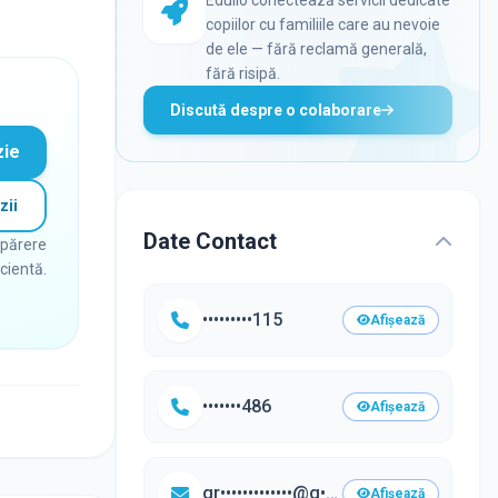
copiilor cu familiile care au nevoie
de ele — fără reclamă generală,
fără risipă.
Discută despre o colaborare
zie
zii
Date Contact
 părere
icientă.
•••••••••115
Afișează
•••••••486
Afișează
gr•••••••••••••@g••••.com
Afișează