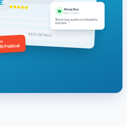
E
Mesaj Nou
Acum 2 minute
"Bună ziua, aș dori o vizită pentru
înscriere..."
VEZI DETALII
us
fil Publicat