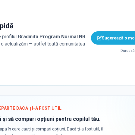
apidă
 profilul
Gradinita Program Normal NR.
Sugerează o mod
ă, o actualizăm — astfel toată comunitatea
Durează 
EPARTE DACĂ ȚI-A FOST UTIL
i și să compari opțiuni pentru copilul tău.
apa în care cauți și compari opțiuni. Dacă ți-a fost util, îl