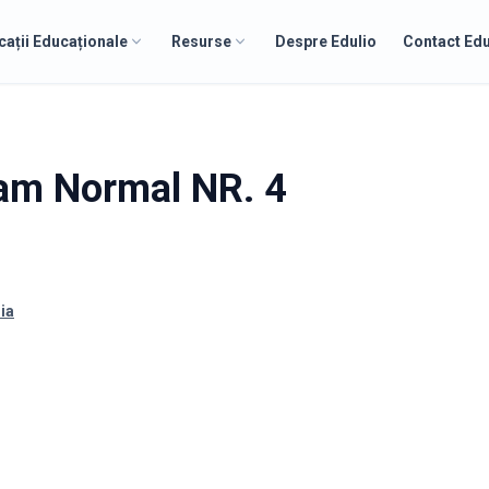
cații Educaționale
Resurse
Despre Edulio
Contact Edu
ram Normal NR. 4
ia