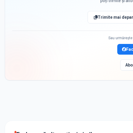
poți trimite și alt
Trimite mai depar
Sau urmărește 
Fa
Abo