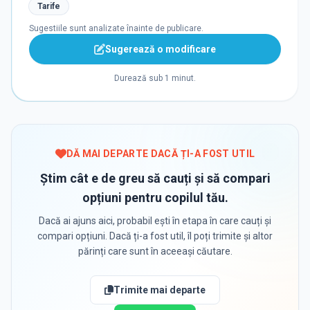
Tarife
Sugestiile sunt analizate înainte de publicare.
Sugerează o modificare
Durează sub 1 minut.
DĂ MAI DEPARTE DACĂ ȚI-A FOST UTIL
Știm cât e de greu să cauți și să compari
opțiuni pentru copilul tău.
Dacă ai ajuns aici, probabil ești în etapa în care cauți și
compari opțiuni. Dacă ți-a fost util, îl poți trimite și altor
părinți care sunt în aceeași căutare.
Trimite mai departe