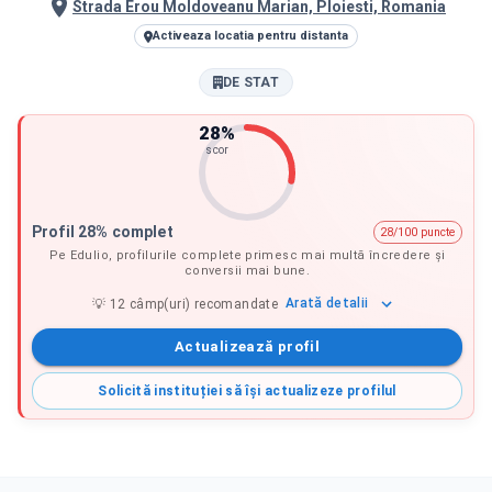
Strada Erou Moldoveanu Marian, Ploiesti, Romania
Activeaza locatia pentru distanta
DE STAT
28
%
scor
Profil 28% complet
28/100 puncte
Pe Edulio, profilurile complete primesc mai multă încredere și
conversii mai bune.
Arată
detalii
💡
12
câmp(uri) recomandate
Actualizează profil
Solicită instituției să își actualizeze profilul