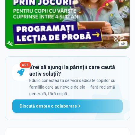
AD
ADS
Vrei să ajungi la părinții care caută
activ soluții?
Edulio conectează servicii dedicate copiilor cu
familiile care au nevoie de ele — fără reclamă
generală, fără risipă.
Discută despre o colaborare