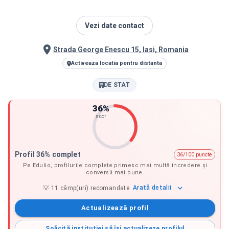
Vezi date contact
Strada George Enescu 15, Iasi, Romania
Activeaza locatia pentru distanta
DE STAT
36
%
scor
Profil 36% complet
36/100 puncte
Pe Edulio, profilurile complete primesc mai multă încredere și
conversii mai bune.
Arată
detalii
💡
11
câmp(uri) recomandate
Actualizează profil
Solicită instituției să își actualizeze profilul