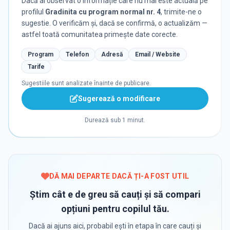
Dacă ai observat o informație care nu mai este actuală pe
profilul
Gradinita cu program normal nr. 4
, trimite-ne o
sugestie. O verificăm și, dacă se confirmă, o actualizăm —
astfel toată comunitatea primește date corecte.
Program
Telefon
Adresă
Email / Website
Tarife
Sugestiile sunt analizate înainte de publicare.
Sugerează o modificare
Durează sub 1 minut.
DĂ MAI DEPARTE DACĂ ȚI-A FOST UTIL
Știm cât e de greu să cauți și să compari
opțiuni pentru copilul tău.
Dacă ai ajuns aici, probabil ești în etapa în care cauți și