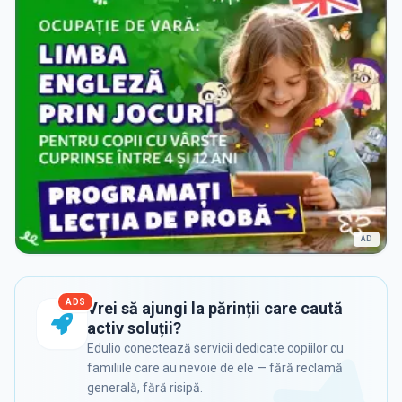
AD
ADS
Vrei să ajungi la părinții care caută
activ soluții?
Edulio conectează servicii dedicate copiilor cu
familiile care au nevoie de ele — fără reclamă
generală, fără risipă.