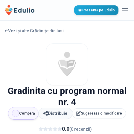
Edulio
Prezență pe Edulio
Desc
Vezi și alte Grădinițe din
Iasi
Gradinita cu program normal
nr. 4
Distribuie
Compară
Sugerează o modificare
0.0
(
0
recenzii
)