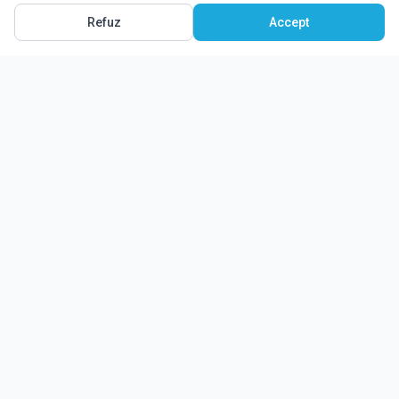
Refuz
Accept
Ghidul tău complet pentru educație.
Găsește locul potrivit pentru viitorul copilului tău.
Noutăți
Despre Edulio
Cum Funcționează Edulio
Pentru instituții
Termeni și condiții
Contact Edulio
Politica de Cookies
Setări cookies