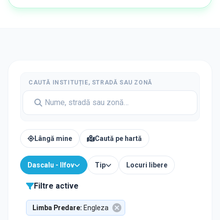
CAUTĂ INSTITUȚIE, STRADĂ SAU ZONĂ
Lângă mine
Caută pe hartă
Dascalu - Ilfov
Tip
Locuri libere
Filtre active
Limba Predare
:
Engleza