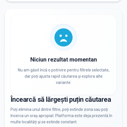
RECRUTARE
Nu există informații despre job-uri
PRIVAT / DE STAT
Toate
Private
De stat
Niciun rezultat momentan
Nu am găsit încă o potrivire pentru filtrele selectate,
dar poți ajusta rapid căutarea și explora alte
variante.
Toate Filtrele
METODOLOGIE, LIMBĂ, FACILITĂȚI
Încearcă să lărgești puțin căutarea
Resetează filtrele
Poți elimina unul dintre filtre, poți extinde zona sau poți
încerca un oraș apropiat. Platforma este deja prezentă în
multe localități și se extinde constant.