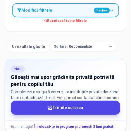
Modifică filtrele
1
active
Resetează toate filtrele
TIP INSTITUȚIE
Grădinițe
0 rezultate găsite
Sortare:
ORAȘ / ZONĂ
Găsește lângă mine
Nou
Găsești mai ușor grădinița privată potrivită
pentru copilul tău
Completezi o singură cerere, iar instituțiile private din zona
ta te contactează direct. Ești primul contactat când pornim.
Trimite cererea
DISPONIBILITATE
Nu există informații despre locuri libere
Ești instituție?
Înrolează-te în program și primești 3 luni gratuit
.