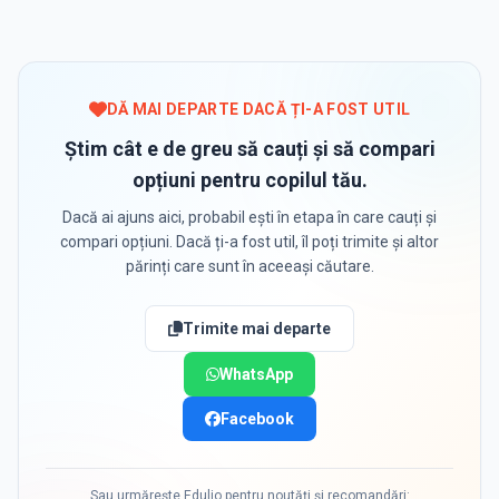
DĂ MAI DEPARTE DACĂ ȚI-A FOST UTIL
Știm cât e de greu să cauți și să compari
opțiuni pentru copilul tău.
Dacă ai ajuns aici, probabil ești în etapa în care cauți și
compari opțiuni. Dacă ți-a fost util, îl poți trimite și altor
părinți care sunt în aceeași căutare.
Trimite mai departe
WhatsApp
Facebook
Sau urmărește Edulio pentru noutăți și recomandări: