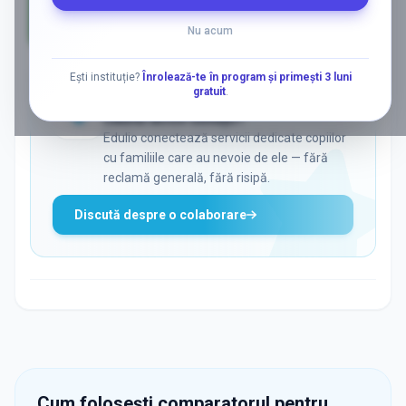
Nu acum
AD
Ești instituție?
Înrolează-te în program și primești 3 luni
gratuit
.
ADS
Vrei să ajungi la părinții care
caută activ soluții?
Edulio conectează servicii dedicate copiilor
cu familiile care au nevoie de ele — fără
reclamă generală, fără risipă.
Discută despre o colaborare
Cum folosești comparatorul pentru