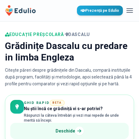
Edulio
Prezență pe Edulio
Desc
EDUCAȚIE PREȘCOLARĂ
•
DASCALU
Grădinițe Dascalu cu predare
in limba Engleza
Citește păreri despre grădinițele din
Dascalu
, compară instituțiile
după program, facilități și metodologie, apoi selectează până la 4
profile pentru comparator și vezi rapid opțiunile și pe hartă.
GHID RAPID
BETA
Nu știi încă ce grădiniță vi s-ar potrivi?
Răspunzi la câteva întrebări și vezi mai repede de unde
merită să începi.
Deschide