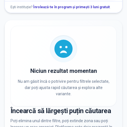
Vârstă
Ești instituție?
Înrolează-te în program și primești 3 luni gratuit
.
NEVOI SPECIALE
Nevoi Speciale
Niciun rezultat momentan
DISPONIBILITATE
Nu am găsit încă o potrivire pentru filtrele selectate,
Nu există informații despre locuri libere
dar poți ajusta rapid căutarea și explora alte
variante.
RECRUTARE
Încearcă să lărgești puțin căutarea
Nu există informații despre job-uri
Poți elimina unul dintre filtre, poți extinde zona sau poți