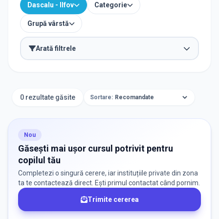
Dascalu - Ilfov
Categorie
Grupă vârstă
Arată filtrele
ORAȘ / ZONĂ
Găsește lângă mine
0 rezultate găsite
Sortare:
Nou
CATEGORII
Găsești mai ușor cursul potrivit pentru
copilul tău
Selectează Categorii
Selectează
Completezi o singură cerere, iar instituțiile private din zona
ta te contactează direct. Ești primul contactat când pornim.
Trimite cererea
GRUPA DE VÂRSTĂ