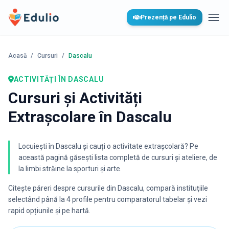
Edulio
Prezență pe Edulio
Desc
Acasă
/
Cursuri
/
Dascalu
ACTIVITĂȚI
ÎN DASCALU
Cursuri și Activități
Extrașcolare în Dascalu
Locuiești în Dascalu și cauți o activitate extrașcolară? Pe
această pagină găsești lista completă de cursuri și ateliere, de
la limbi străine la sporturi și arte.
Citește păreri despre cursurile din
Dascalu
, compară instituțiile
selectând până la 4 profile pentru comparatorul tabelar și vezi
rapid opțiunile și pe hartă.