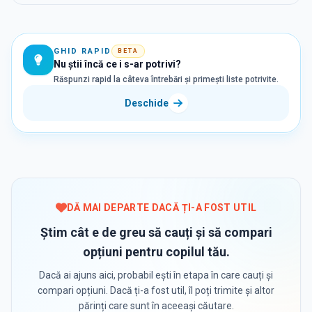
GHID RAPID
BETA
Nu știi încă ce i s-ar potrivi?
Răspunzi rapid la câteva întrebări și primești liste potrivite.
Deschide
DĂ MAI DEPARTE DACĂ ȚI-A FOST UTIL
Știm cât e de greu să cauți și să compari
opțiuni pentru copilul tău.
Dacă ai ajuns aici, probabil ești în etapa în care cauți și
compari opțiuni. Dacă ți-a fost util, îl poți trimite și altor
părinți care sunt în aceeași căutare.