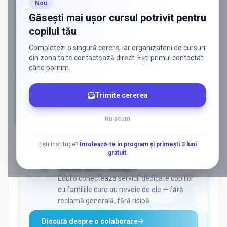
Nou
Găsești mai ușor cursul potrivit pentru
copilul tău
Completezi o singură cerere, iar organizatorii de cursuri
din zona ta te contactează direct. Ești primul contactat
când pornim.
Trimite cererea
Nu acum
AD
Ești instituție?
Înrolează-te în program și primești 3 luni
gratuit
.
ADS
Vrei să ajungi la părinții care
caută activ soluții?
Edulio conectează servicii dedicate copiilor
cu familiile care au nevoie de ele — fără
reclamă generală, fără risipă.
Discută despre o colaborare