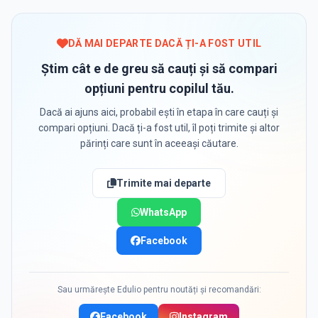
DĂ MAI DEPARTE DACĂ ȚI-A FOST UTIL
Știm cât e de greu să cauți și să compari
opțiuni pentru copilul tău.
Dacă ai ajuns aici, probabil ești în etapa în care cauți și
compari opțiuni. Dacă ți-a fost util, îl poți trimite și altor
părinți care sunt în aceeași căutare.
Trimite mai departe
WhatsApp
Facebook
Sau urmărește Edulio pentru noutăți și recomandări:
Facebook
Instagram