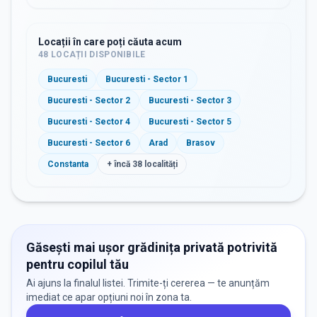
Locații în care poți căuta acum
48
LOCAȚII DISPONIBILE
Bucuresti
Bucuresti - Sector 1
Bucuresti - Sector 2
Bucuresti - Sector 3
Bucuresti - Sector 4
Bucuresti - Sector 5
Bucuresti - Sector 6
Arad
Brasov
Constanta
+ încă
38
localități
Găsești mai ușor grădinița privată potrivită
pentru copilul tău
Ai ajuns la finalul listei. Trimite-ți cererea — te anunțăm
imediat ce apar opțiuni noi în zona ta.