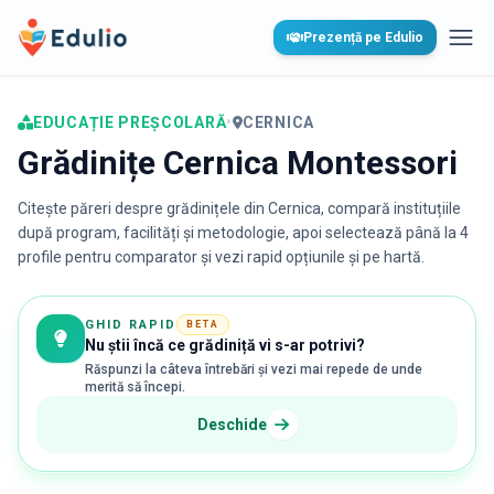
Edulio
Prezență pe Edulio
Desc
EDUCAȚIE PREȘCOLARĂ
•
CERNICA
Grădinițe Cernica Montessori
Citește păreri despre grădinițele din
Cernica
, compară instituțiile
după program, facilități și metodologie, apoi selectează până la 4
profile pentru comparator și vezi rapid opțiunile și pe hartă.
GHID RAPID
BETA
Nu știi încă ce grădiniță vi s-ar potrivi?
Răspunzi la câteva întrebări și vezi mai repede de unde
merită să începi.
Deschide