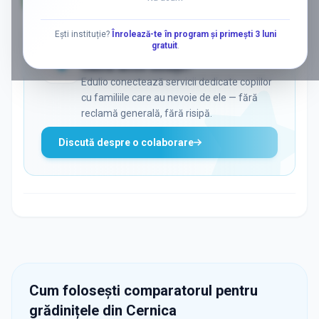
AD
Ești instituție?
Înrolează-te în program și primești 3 luni
gratuit
.
ADS
Vrei să ajungi la părinții care
caută activ soluții?
Edulio conectează servicii dedicate copiilor
cu familiile care au nevoie de ele — fără
reclamă generală, fără risipă.
Discută despre o colaborare
Cum folosești comparatorul pentru
grădinițele din
Cernica