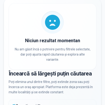
RECRUTARE
Nu există informații despre job-uri
PRIVAT / DE STAT
Toate
Private
De stat
Niciun rezultat momentan
Nu am găsit încă o potrivire pentru filtrele selectate,
dar poți ajusta rapid căutarea și explora alte
variante.
Toate Filtrele
METODOLOGIE, LIMBĂ, FACILITĂȚI
Încearcă să lărgești puțin căutarea
Resetează filtrele
Poți elimina unul dintre filtre, poți extinde zona sau poți
încerca un oraș apropiat. Platforma este deja prezentă în
multe localități și se extinde constant.