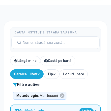
CAUTĂ INSTITUȚIE, STRADĂ SAU ZONĂ
Lângă mine
Caută pe hartă
Cernica - Ilfov
Tip
Locuri libere
Filtre active
Metodologie
:
Montessori
Modifică filtrele
1
active