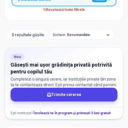
Resetează toate filtrele
TIP INSTITUȚIE
Grădinițe
0 rezultate găsite
Sortare:
ORAȘ / ZONĂ
Găsește lângă mine
Nou
Găsești mai ușor grădinița privată potrivită
pentru copilul tău
Completezi o singură cerere, iar instituțiile private din zona
ta te contactează direct. Ești primul contactat când pornim.
Trimite cererea
DISPONIBILITATE
Nu există informații despre locuri libere
Ești instituție?
Înrolează-te în program și primești 3 luni gratuit
.