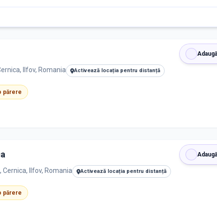
Adaugă
Cernica, Ilfov, Romania
Activează locația pentru distanță
 o părere
ca
Adaugă
 Cernica, Ilfov, Romania
Activează locația pentru distanță
 o părere