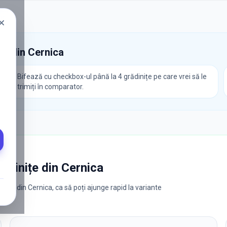
le din
Cernica
Bifează cu checkbox-ul până la 4 grădinițe pe care vrei să le
trimiți în comparator.
rădinițe
din
Cernica
nițe din Cernica, ca să poți ajunge rapid la variante