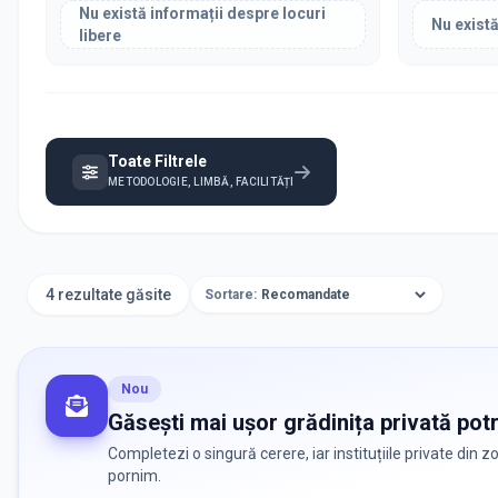
Nu există informații despre locuri
Nu există
libere
Toate Filtrele
METODOLOGIE, LIMBĂ, FACILITĂȚI
4 rezultate găsite
Sortare:
Nou
Găsești mai ușor grădinița privată potr
Completezi o singură cerere, iar instituțiile private din 
pornim.