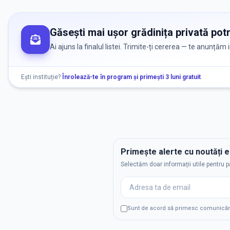
Găsești mai ușor grădinița privată potr
Ai ajuns la finalul listei. Trimite-ți cererea — te anunțăm
Ești instituție?
Înrolează-te în program și primești 3 luni gratuit
.
Primește alerte cu noutăți 
Selectăm doar informații utile pentru p
Sunt de acord să primesc comunicări p