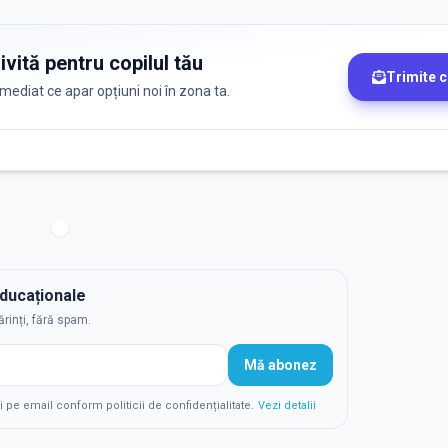
ivită pentru copilul tău
Trimite 
 imediat ce apar opțiuni noi în zona ta.
educaționale
ărinți, fără spam.
Mă abonez
e email conform politicii de confidențialitate.
Vezi detalii