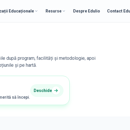
cații Educaționale
Resurse
Despre Edulio
Contact Edu
iile după program, facilități și metodologie, apoi
iunile și pe hartă.
Deschide
merită să începi.