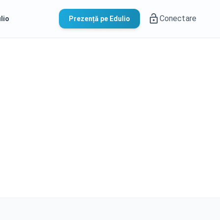
Conectare
lio
Prezență pe Edulio