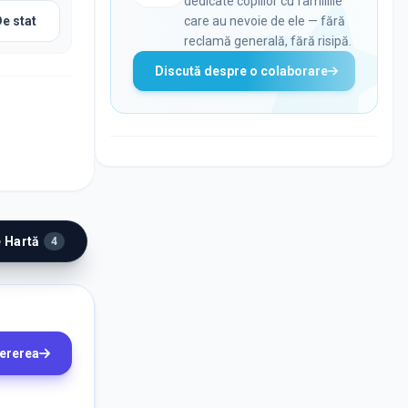
dedicate copiilor cu familiile
De stat
care au nevoie de ele — fără
reclamă generală, fără risipă.
Discută despre o colaborare
e Hartă
4
cererea