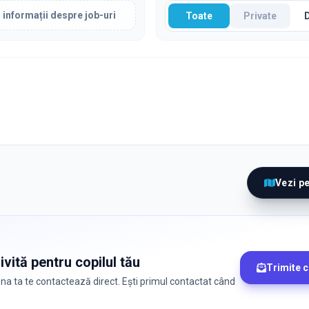
 informații despre job-uri
Toate
Private
Vezi p
ivită pentru copilul tău
Trimite 
zona ta te contactează direct. Ești primul contactat când