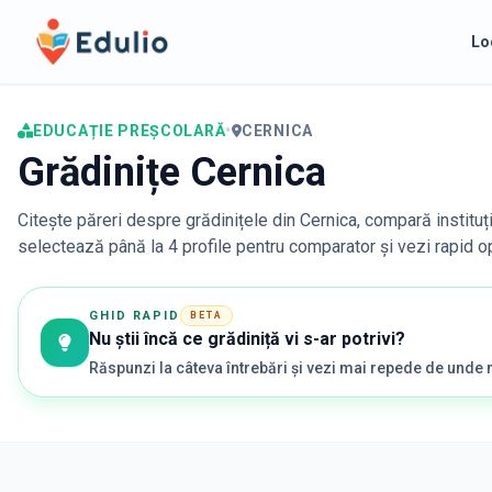
Edulio
Lo
EDUCAȚIE PREȘCOLARĂ
•
CERNICA
Grădinițe Cernica
Citește păreri despre grădinițele din
Cernica
, compară instituț
selectează până la 4 profile pentru comparator și vezi rapid opț
GHID RAPID
BETA
Nu știi încă ce grădiniță vi s-ar potrivi?
Răspunzi la câteva întrebări și vezi mai repede de unde 