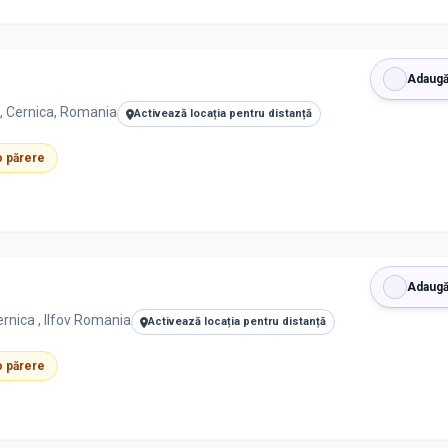
Adaugă
, Cernica, Romania
Activează locația pentru distanță
 o părere
Adaugă
rnica , Ilfov Romania
Activează locația pentru distanță
 o părere