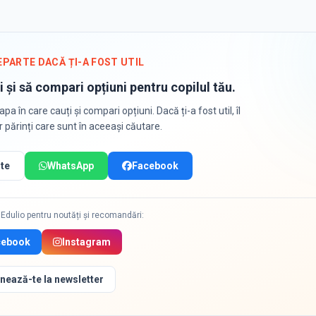
EPARTE DACĂ ȚI-A FOST UTIL
i și să compari opțiuni pentru copilul tău.
apa în care cauți și compari opțiuni. Dacă ți-a fost util, îl
or părinți care sunt în aceeași căutare.
te
WhatsApp
Facebook
Edulio pentru noutăți și recomandări:
cebook
Instagram
nează-te la newsletter