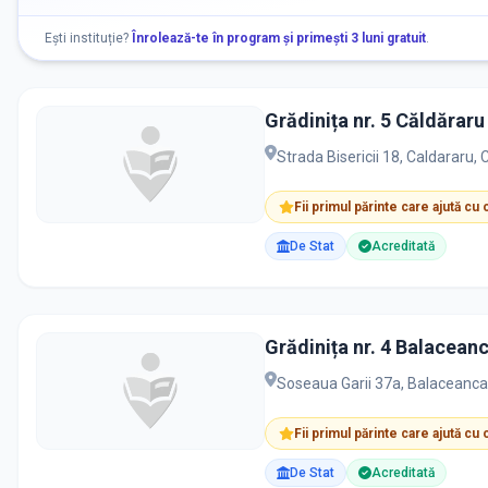
Ești instituție?
Înrolează-te în program și primești 3 luni gratuit
.
Grădinița nr. 5 Căldăraru
Strada Bisericii 18, Caldararu, 
Fii primul părinte care ajută cu
De Stat
Acreditată
Grădinița nr. 4 Balacean
Soseaua Garii 37a, Balaceanca,
Fii primul părinte care ajută cu
De Stat
Acreditată