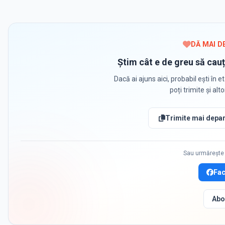
DĂ MAI D
Știm cât e de greu să cauț
Dacă ai ajuns aici, probabil ești în et
poți trimite și alt
Trimite mai depar
Sau urmărește 
Fa
Abo