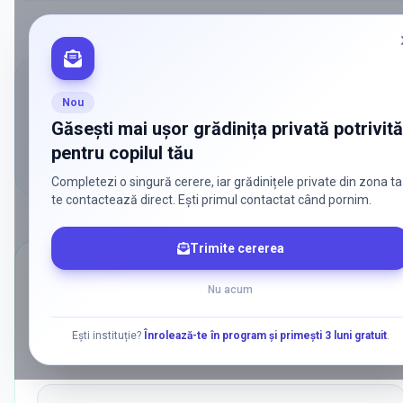
Cum folosești comparatorul pentru grădinițe
Nou
Găsești mai ușor grădinița privată potrivită
Uită-te mai întâi la zonă, program și disponibilitatea locurilor,
pentru copilul tău
apoi alege instituțiile relevante.
Completezi o singură cerere, iar grădinițele private din zona ta
te contactează direct. Ești primul contactat când pornim.
Trimite cererea
CĂUTĂRI POPULARE
Nu acum
Ce caută părinții cel mai des pentru
g
Am grupat aici cele mai frecvente combinații de filtre pentru grădi
Ești instituție?
Înrolează-te în program și primești 3 luni gratuit
.
private, de stat, bilingve sau cu metodologii specifice.