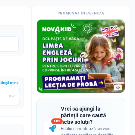
PROMOVAT ÎN
CERNICA
lângă mine
AD
Vrei să ajungi la
părinții care caută
activ soluții?
ADS
Edulio conectează servicii