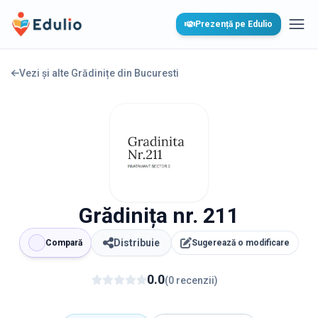
Edulio
Prezență pe Edulio
Desc
Vezi și alte Grădinițe din
Bucuresti
Grădinița nr. 211
Distribuie
Compară
Sugerează o modificare
0.0
(
0
recenzii
)