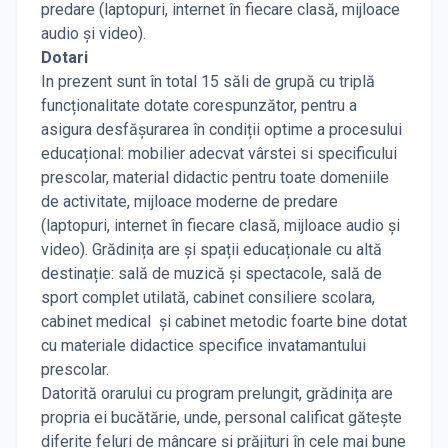
predare (laptopuri, internet în fiecare clasă, mijloace
audio și video).
Dotari
In prezent sunt în total 15 săli de grupă cu triplă
funcționalitate dotate corespunzător, pentru a
asigura desfășurarea în condiții optime a procesului
educațional: mobilier adecvat vârstei si specificului
prescolar, material didactic pentru toate domeniile
de activitate, mijloace moderne de predare
(laptopuri, internet în fiecare clasă, mijloace audio și
video). Grădinița are și spații educaționale cu altă
destinație: sală de muzică și spectacole, sală de
sport complet utilată, cabinet consiliere scolara,
cabinet medical și cabinet metodic foarte bine dotat
cu materiale didactice specifice invatamantului
prescolar.
Datorită orarului cu program prelungit, grădinița are
propria ei bucătărie, unde, personal calificat gătește
diferite feluri de mâncare și prăjituri în cele mai bune