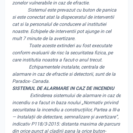
zonelor vulnerabile in caz de efractie.
Sistemul este prevazut cu buton de panica
si este conectat atat la dispeceratul de interventii
cat si la personalul de conducere al institutiei
noastre. Echipele de interventii pot ajunge in cel
mult 7 minute de la avertizare.
Toate aceste extinderi au fost executate
conform evaluarii de risc la securitatea fizica, pe
care institutia noastra a facut-o anul trecut.
Echipamentele instalate, centrala de
alarmare in caz de efractie si detectorii, sunt de la
Paradox- Canada.
SISTEMUL DE ALARMARE IN CAZ DE INCENDIU
Extinderea sistemului de alarmare in caz de
incendiu s-a facut in baza noului „Normativ privind
securitatea la incendiu a construcțiilor, Partea a III-a
— Instalații de detectare, semnalizare și avertizare”,
indicativ P118/3-2015: distanta maxima de parcurs
din orice punct al cladirii pana la orice buton-