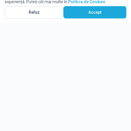
experiență. Puteți citi mai multe în
Politica de Cookies
.
Refuz
Accept
Ghidul tău complet pentru educație.
Găsește locul potrivit pentru viitorul copilului tău.
Noutăți
Despre Edulio
Cum Funcționează Edulio
Pentru instituții
Termeni și condiții
Contact Edulio
Politica de Cookies
Setări cookies