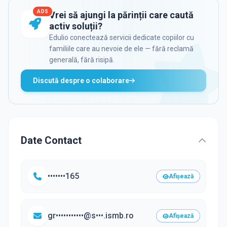
ADS
Vrei să ajungi la părinții care caută
activ soluții?
Edulio conectează servicii dedicate copiilor cu
familiile care au nevoie de ele — fără reclamă
generală, fără risipă.
Discută despre o colaborare
Date Contact
•••••••165
Afișează
gr•••••••••••@s•••.ismb.ro
Afișează