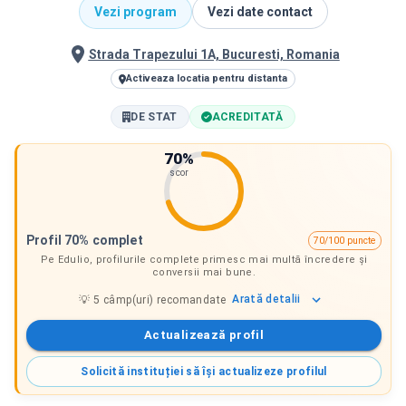
Vezi program
Vezi date contact
Strada Trapezului 1A, Bucuresti, Romania
Activeaza locatia pentru distanta
DE STAT
ACREDITATĂ
70
%
scor
Profil 70% complet
70/100 puncte
Pe Edulio, profilurile complete primesc mai multă încredere și
conversii mai bune.
Arată
detalii
💡
5
câmp(uri) recomandate
Actualizează profil
Solicită instituției să își actualizeze profilul