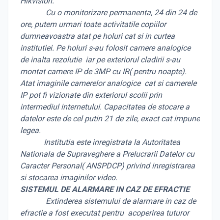
Hikvision.
Cu o monitorizare permanenta, 24 din 24 de
ore, putem urmari toate activitatile copiilor
dumneavoastra atat pe holuri cat si in curtea
institutiei. Pe holuri s-au folosit camere analogice
de inalta rezolutie iar pe exteriorul cladirii s-au
montat camere IP de 3MP cu IR( pentru noapte).
Atat imaginile camerelor analogice cat si camerele
IP pot fi vizionate din exteriorul scolii prin
intermediul internetului. Capacitatea de stocare a
datelor este de cel putin 21 de zile, exact cat impune
legea.
Institutia este inregistrata la Autoritatea
Nationala de Supraveghere a Prelucrarii Datelor cu
Caracter Personal( ANSPDCP) privind inregistrarea
si stocarea imaginilor video.
SISTEMUL DE ALARMARE IN CAZ DE EFRACTIE
Extinderea sistemului de alarmare in caz de
efractie a fost executat pentru acoperirea tuturor