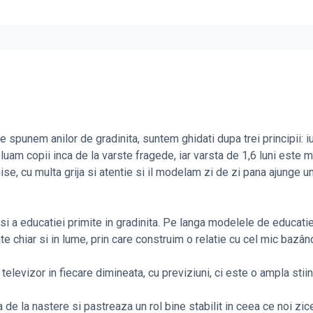
e spunem anilor de gradinita, suntem ghidati dupa trei principii: i
eluam copii inca de la varste fragede, iar varsta de 1,6 luni este
ise, cu multa grija si atentie si il modelam zi de zi pana ajunge u
 si a educatiei primite in gradinita. Pe langa modelele de educati
e chiar si in lume, prin care construim o relatie cu cel mic bazâ
elevizor in fiecare dimineata, cu previziuni, ci este o ampla stiin
 de la nastere si pastreaza un rol bine stabilit in ceea ce noi zic