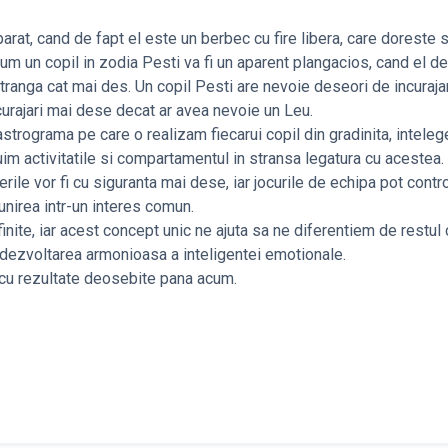
at, cand de fapt el este un berbec cu fire libera, care doreste 
cum un copil in zodia Pesti va fi un aparent plangacios, cand el de
stranga cat mai des. Un copil Pesti are nevoie deseori de incurajar
incurajari mai dese decat ar avea nevoie un Leu.
trograma pe care o realizam fiecarui copil din gradinita, intele
uim activitatile si compartamentul in stransa legatura cu acestea.
ile vor fi cu siguranta mai dese, iar jocurile de echipa pot contr
 unirea intr-un interes comun.
nite, iar acest concept unic ne ajuta sa ne diferentiem de restul 
 dezvoltarea armonioasa a inteligentei emotionale.
, cu rezultate deosebite pana acum.