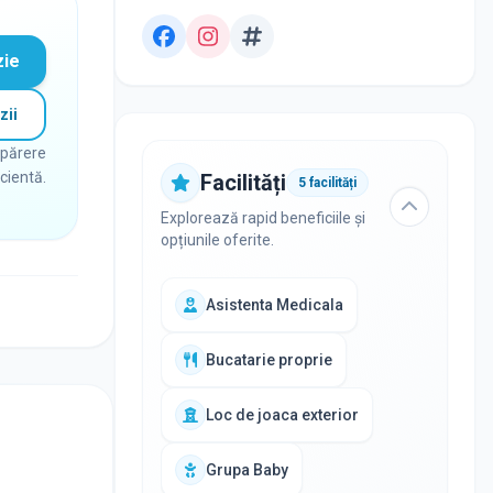
zie
zii
 părere
icientă.
Facilități
5
facilități
Explorează rapid beneficiile și
opțiunile oferite.
Asistenta Medicala
Bucatarie proprie
Loc de joaca exterior
Grupa Baby