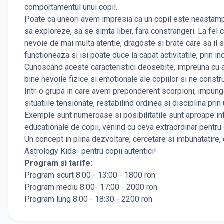
comportamentul unui copil.
Poate ca uneori avem impresia ca un copil este neastampar
sa exploreze, sa se simta liber, fara constrangeri. La fel 
nevoie de mai multa atentie, dragoste si brate care sa il 
functioneaza si isi poate duce la capat activitatile, prin 
Cunoscand aceste caracteristici deosebite, impreuna cu as
bine nevoile fizice si emotionale ale copiilor si ne constr
Intr-o grupa in care avem preponderent scorpioni, impunger
situatiile tensionate, restabilind ordinea si disciplina prin
Exemple sunt numeroase si posibilitatile sunt aproape infi
educationale de copii, venind cu ceva extraordinar pentru
Un concept in plina dezvoltare, cercetare si imbunatatire
Astrology Kids- pentru copii autentici!
Program si tarife:
Program scurt 8:00 - 13:00 - 1800 ron
Program mediu 8:00- 17:00 - 2000 ron
Program lung 8:00 - 18:30 - 2200 ron