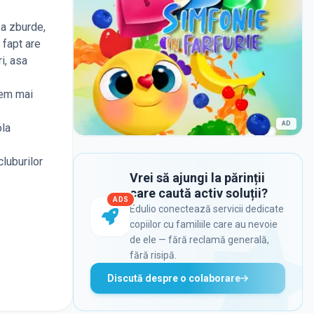
sa zburde,
 fapt are
i, asa
gem mai
AD
ola
cluburilor
Vrei să ajungi la părinții
care caută activ soluții?
ADS
Edulio conectează servicii dedicate
copiilor cu familiile care au nevoie
de ele — fără reclamă generală,
fără risipă.
Discută despre o colaborare