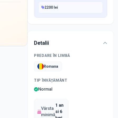
2200 lei
Detalii
PREDARE ÎN LIMBĂ
Romana
TIP ÎNVĂȚĂMÂNT
Normal
1 an
Vârsta
si 6
minimă
luni