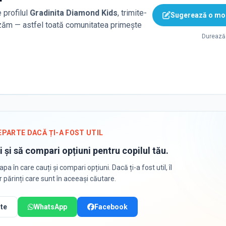
 profilul
Gradinita Diamond Kids
, trimite-
Sugerează o mod
lizăm — astfel toată comunitatea primește
Durează 
EPARTE DACĂ ȚI-A FOST UTIL
i și să compari opțiuni pentru copilul tău.
apa în care cauți și compari opțiuni. Dacă ți-a fost util, îl
or părinți care sunt în aceeași căutare.
te
WhatsApp
Facebook