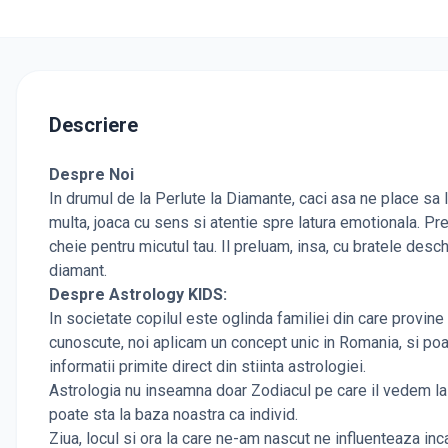
Descriere
Despre Noi
In drumul de la Perlute la Diamante, caci asa ne place sa l
multa, joaca cu sens si atentie spre latura emotionala. Pr
cheie pentru micutul tau. Il preluam, insa, cu bratele desch
diamant.
Despre Astrology KIDS:
In societate copilul este oglinda familiei din care provine
cunoscute, noi aplicam un concept unic in Romania, si poat
informatii primite direct din stiinta astrologiei.
Astrologia nu inseamna doar Zodiacul pe care il vedem la t
poate sta la baza noastra ca individ.
Ziua, locul si ora la care ne-am nascut ne influenteaza inca