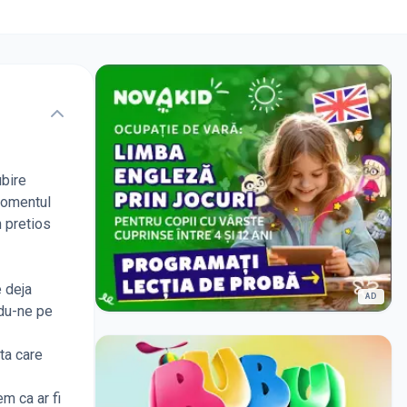
ubire
 momentul
n pretios
e deja
AD
ndu-ne pe
ta care
em ca ar fi