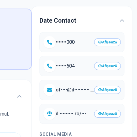
Date Contact
•••••••000
Afișează
•••••••604
Afișează
of••••@d••••••••••.ro
Afișează
di•••••••••.ro/•••
amul,
Afișează
SOCIAL MEDIA