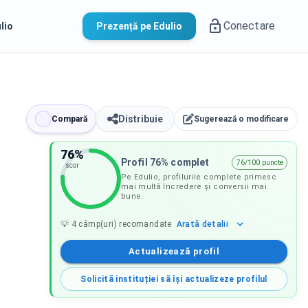
Conectare
lio
Prezență pe Edulio
Distribuie
Compară
Sugerează o modificare
76
%
Profil 76% complet
76/100 puncte
scor
Pe Edulio, profilurile complete primesc
mai multă încredere și conversii mai
bune.
Arată
detalii
💡
4
câmp(uri) recomandate
Actualizează profil
Solicită instituției să își actualizeze profilul