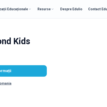
cații Educaționale
Resurse
Despre Edulio
Contact Edu
ond Kids
ormații
Romania