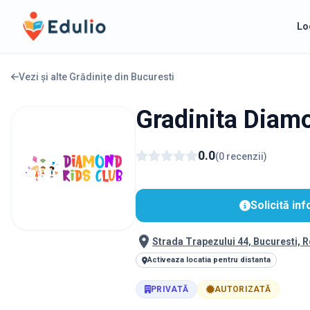
Edulio
Lo
Vezi și alte Grădinițe din
Bucuresti
Gradinita Diam
0.0
(
0
recenzii
)
Solicită inf
Strada Trapezului 44, Bucuresti, 
Activeaza locatia pentru distanta
PRIVATĂ
AUTORIZATĂ