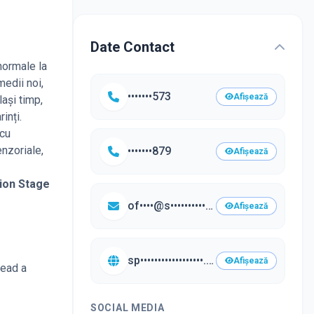
Date Contact
 normale la
edii noi,
•••••••573
Afișează
lași timp,
rinți.
 cu
enzoriale,
•••••••879
Afișează
tion Stage
of••••@s•••••••••••••••••••.ro
Afișează
sp••••••••••••••••••.ro/•••
Afișează
read a
SOCIAL MEDIA