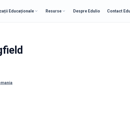
cații Educaționale
Resurse
Despre Edulio
Contact Edu
gfield
Romania