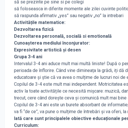
să se prezinte pe sine si pe colegi
să foloseasca in diferite momente ale zilei cuvinte polit
să raspunda afirmativ „yes” sau negativ „no” la intrebari
Activitățile matematice:
Dezvoltarea fizică
Dezvoltarea personală, socială si emotională
Cunoașterea mediului înconjurator:
Expresivitate artistică și desen
Grupa 3-4 ani
Intervalul 3-4 ani aduce mult mai multă liniste! După o peri
perioada de înflorire. Când vine dimineața la grădi, iți dă 
educatoare și știe că va avea o mulțime de lucruri noi de 
Copilul de 3-4 este mult mai independent. Motricitatea est
activ la toate activitățile ce necesită mișcare: muzică, dan
trecut, cere când dorește ceva și comunică mult mai bine c
Copilul de 3-4 ani este un burete absorbant de informatie, 
va fi “de ce”, va pune o mulțime de întrebări și va oferi, la
Iată care sunt principalele obiective educaționale p
Curriculum: