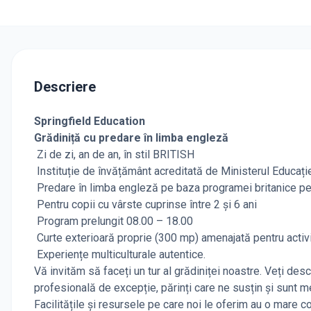
Descriere
Springfield Education
Grădiniță cu predare în limba engleză
Zi de zi, an de an, în stil BRITISH
Instituție de învățământ acreditată de Ministerul Educați
Predare în limba engleză pe baza programei britanice pe
Pentru copii cu vârste cuprinse între 2 și 6 ani
Program prelungit 08.00 – 18.00
Curte exterioară proprie (300 mp) amenajată pentru activităț
Experiențe multiculturale autentice.
Vă invităm să faceți un tur al grădiniței noastre. Veți d
profesională de excepție, părinți care ne susțin și sunt mer
Facilitățile și resursele pe care noi le oferim au o mare 