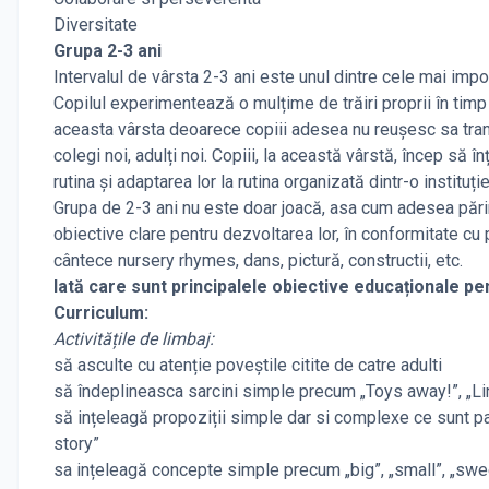
Diversitate
Grupa 2-3 ani
Intervalul de vârsta 2-3 ani este unul dintre cele mai impo
Copilul experimentează o mulțime de trăiri proprii în timp 
aceasta vârsta deoarece copiii adesea nu reușesc sa tran
colegi noi, adulți noi. Copiii, la această vârstă, încep să 
rutina și adaptarea lor la rutina organizată dintr-o institu
Grupa de 2-3 ani nu este doar joacă, asa cum adesea părinții
obiective clare pentru dezvoltarea lor, în conformitate cu 
cântece nursery rhymes, dans, pictură, constructii, etc.
Iată care sunt principalele obiective educaționale p
Curriculum:
Activitățile de limbaj:
să asculte cu atenție poveștile citite de catre adulti
să îndeplineasca sarcini simple precum „Toys away!”, „Li
să ințeleagă propoziții simple dar si complexe ce sunt par
story”
sa ințeleagă concepte simple precum „big”, „small”, „sweet”