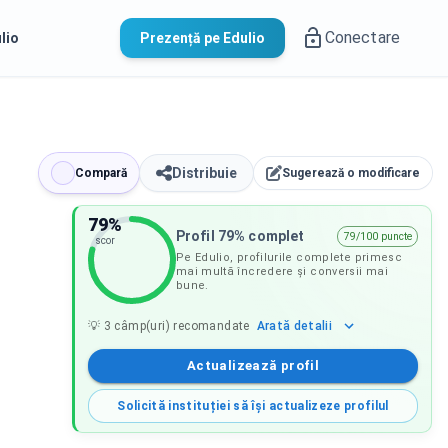
Conectare
lio
Prezență pe Edulio
Distribuie
Compară
Sugerează o modificare
79
%
Profil 79% complet
79/100 puncte
scor
Pe Edulio, profilurile complete primesc
mai multă încredere și conversii mai
bune.
Arată
detalii
💡
3
câmp(uri) recomandate
Actualizează profil
Solicită instituției să își actualizeze profilul