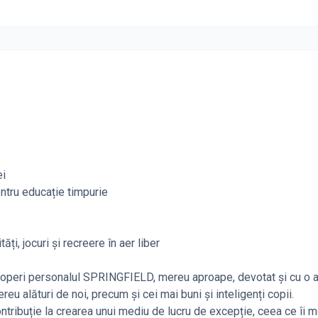
ei
ntru educație timpurie
i, jocuri și recreere în aer liber
escoperi personalul SPRINGFIELD, mereu aproape, devotat și cu o 
eu alături de noi, precum și cei mai buni și inteligenți copii.
contribuție la crearea unui mediu de lucru de excepție, ceea ce îi 