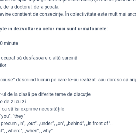
a, de-a doctorul, de-a școala.
ine conștient de consecințe. În colectivitate este mult mai anco
ește in dezvoltarea celor mici sunt următoarele:
20 minute
e ocupat să desfasoare o altă sarcină
ilor
cause” descriind lucruri pe care le-au realizat sau doresc să a
-ul de la clasă pe diferite teme de discuție
e de zi cu zi
 ca să își exprime necesitățile
“you”, “they”
ecum „in”, „out”, „under”, „on”, „behind”, „in front of”…
”, „where”, „when”, „why”