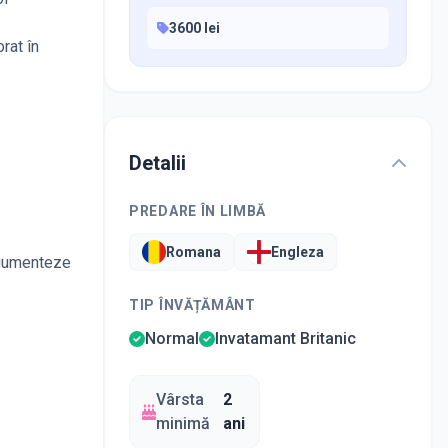
3600 lei
rat în
Detalii
PREDARE ÎN LIMBĂ
Romana
Engleza
rgumenteze
TIP ÎNVĂȚĂMÂNT
Normal
Invatamant Britanic
Vârsta
2
minimă
ani