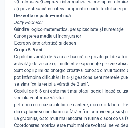
să folosească expresii interogative ce presupun folosi
să povestească în cateva propoziții scurte textul unei po
Dezvoltare psiho–motrică
Jolly Phonics:
Gândire logico-matematică, perspicacitate și numerație
Cunoașterea mediului înconjurător
Expresivitate artistică și desen
Grupa 5-6 ani
Copilul în vârstă de 5 ani se bucură de privilegiul de a fi în
activități de zi cu zi și multe alte experiențe pe care abi
Sunt copii plini de energie creativa, cunosc o multitudine de
pot întâmpina dificultăți în a-și gestiona sentimentele put
se simt “ca la teribila vârstă de 2 ani”.
Copilul de 5-6 ani este mult mai stabil social, leagă cu ușuri
sociale conforme vârstei:
petreceri cu ocazia zilelor de naștere, excursii, tabere. P
din explorarea unei lumi noi fără a fi in permanență susținu
La grădinița, este mult mai ancorat în rutina clasei ce va 
Coordonarea motrică este mult mai dezvoltată, se va descur