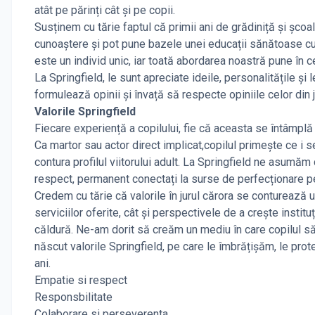
atât pe părinți cât și pe copii.
Susținem cu tărie faptul că primii ani de grădiniță și școal
cunoaștere și pot pune bazele unei educații sănătoase cu 
este un individ unic, iar toată abordarea noastră pune în cen
La Springfield, le sunt apreciate ideile, personalitățile și
formulează opinii și învață să respecte opiniile celor din j
Valorile Springfield
Fiecare experiență a copilului, fie că aceasta se întâmplă
Ca martor sau actor direct implicat,copilul primește ce i s
contura profilul viitorului adult. La Springfield ne asumăm
respect, permanent conectați la surse de perfecționare p
Credem cu tărie că valorile în jurul cărora se conturează un
serviciilor oferite, cât și perspectivele de a crește institu
căldură. Ne-am dorit să creăm un mediu în care copilul să
născut valorile Springfield, pe care le îmbrățișăm, le prot
ani.
Empatie si respect
Responsbilitate
Colaborare si perseverenta