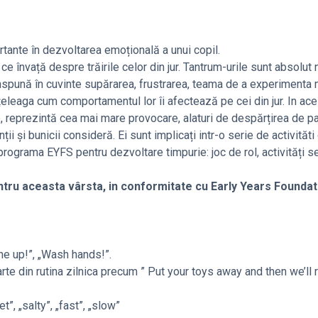
rtante în dezvoltarea emoțională a unui copil.
ce învață despre trăirile celor din jur. Tantrum-urile sunt absolut
spună în cuvinte supărarea, frustrarea, teama de a experimenta m
înțeleaga cum comportamentul lor îi afectează pe cei din jur. In ace
ție, reprezintă cea mai mare provocare, alaturi de despărțirea de pa
 și bunicii consideră. Ei sunt implicați intr-o serie de activităti
programa EYFS pentru dezvoltare timpurie: joc de rol, activități s
entru aceasta vârsta, in conformitate cu Early Years Founda
ne up!”, „Wash hands!”.
te din rutina zilnica precum ” Put your toys away and then we’ll 
, „salty”, „fast”, „slow”