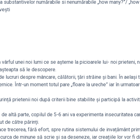
rea substantivelor numărabile si nenumărabile „how many?”/ „ho
vești
 vârful unei noi lumi ce se așterne la picioarele lui- noi prieteni, n
a așteapta să le descopere.
 lucruri despre mâncare, călătorii, țări străine și bani. În aelași t
ernice. Într-un moment totul pare „floare la ureche” iar în urmatoa
nță prietenii noi după criterii bine stabilite și participă la activit
e de altă parte, copilul de 5-6 ani va experimenta insecuritatea c
t de către părinți.
face trecerea, fără efort, spre rutina sistemului de invațământ prim
ca de minune să scrie și sa deseneze, iar creațiile lor vor fi di