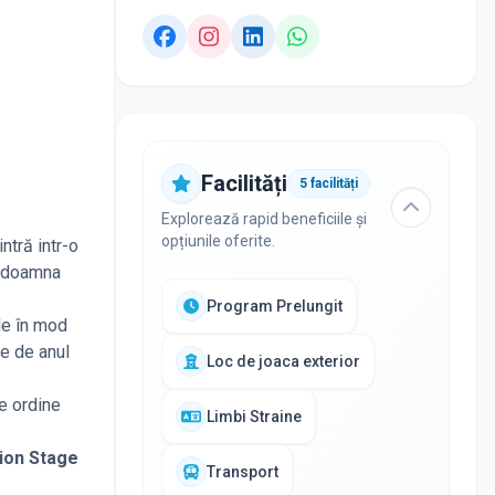
Facilități
5
facilități
Explorează rapid beneficiile și
opțiunile oferite.
ntră intr-o
si doamna
Program Prelungit
le în mod
le de anul
Loc de joaca exterior
de ordine
Limbi Straine
tion Stage
Transport