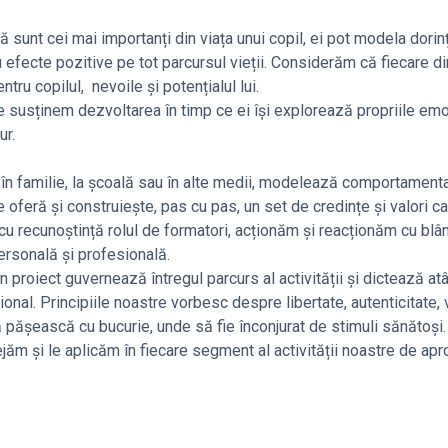
ă sunt cei mai importanți din viața unui copil, ei pot modela dorin
efecte pozitive pe tot parcursul vieții. Considerăm că fiecare di
tru copilul, nevoile și potențialul lui.
 le susținem dezvoltarea în timp ce ei își explorează propriile emoț
ur.
 în familie, la școală sau în alte medii, modelează comportamental
e oferă și construiește, pas cu pas, un set de credințe și valori ca
 cu recunoștință rolul de formatori, acționăm și reacționăm cu blâ
ersonală și profesională.
 proiect guvernează întregul parcurs al activității și dictează atâ
țional. Principiile noastre vorbesc despre libertate, autenticitate, 
 pășească cu bucurie, unde să fie înconjurat de stimuli sănătoși
ejăm și le aplicăm în fiecare segment al activității noastre de ap