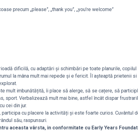
icoase precum „please”, „thank you”, „you’re welcome”
oadă dificilă, cu adaptări și schimbări pe toate planurile, copilul i
drumul la mâna mult mai repede și e fericit. Îl așteaptă prietenii 
explorat.
e mult imbunătățită, îi place să alerge, să se cațere, să particip
s, sport. Verbalizează mult mai bine, astfel încât dispar frustrari
u cei din jur.
participa cu placere la activități și este foarte curios. Cuvântul 
 rândul său, raspunsuri.
entru aceasta vârsta, in conformitate cu Early Years Founda