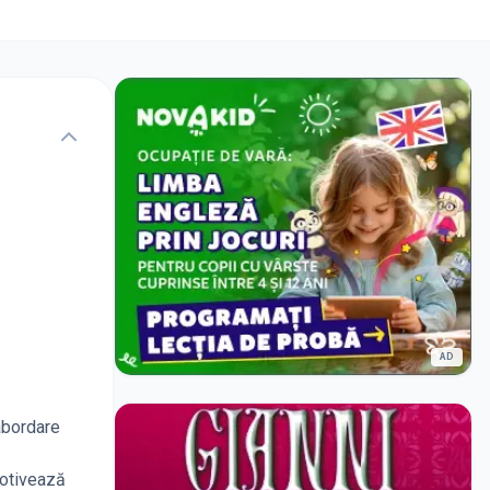
AD
abordare
motivează