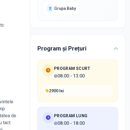
Grupa Baby
etc
Program și Prețuri
PROGRAM SCURT
08:00
-
13:00
2900 lei
vintele
imp
itatea de
PROGRAM LUNG
 tact.
08:00
-
18:00
ol