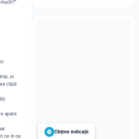
w much?”
oi
imp, ei
rea clipă
ăți
are apare
ar.
Obține indicații
n ce în ce