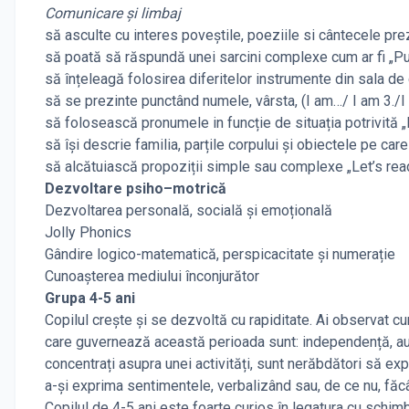
Comunicare și limbaj
să asculte cu interes poveștile, poeziile si cântecele pre
să poată să răspundă unei sarcini complexe cum ar fi „Pu
să înțeleagă folosirea diferitelor instrumente din sala de 
să se prezinte punctând numele, vârsta, (I am…/ I am 3./I
să folosească pronumele in funcție de situația potrivită „I”
să își descrie familia, parțile corpului și obiectele pe care
să alcătuiască propoziții simple sau complexe „Let’s read 
Dezvoltare psiho–motrică
Dezvoltarea personală, socială și emoțională
Jolly Phonics
Gândire logico-matematică, perspicacitate și numerație
Cunoașterea mediului înconjurător
Grupa 4-5 ani
Copilul crește și se dezvoltă cu rapiditate. Ai observat c
care guvernează această perioada sunt: independență, auto
concentrați asupra unei activități, sunt nerăbdători să expe
a-și exprima sentimentele, verbalizând sau, de ce nu, făcâ
Copilul de 4-5 ani este foarte curios în legatura cu schimbar