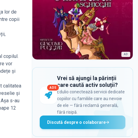
ța lor de
ntre copii
ii,
AD
 copilul.
re vor
ndețe și
Vrei să ajungi la părinții
care caută activ soluții?
t calitatea
ADS
Edulio conectează servicii dedicate
veselie și
copiilor cu familiile care au nevoie
. Așa s-au
de ele — fără reclamă generală,
roape 12
fără risipă.
Discută despre o colaborare