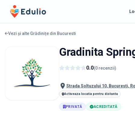
Edulio
Lo
Vezi și alte Grădinițe din
Bucuresti
Gradinita Sprin
0.0
(
0
recenzii
)
Strada Soltuzului 10, Bucuresti, 
Activeaza locatia pentru distanta
PRIVATĂ
ACREDITATĂ