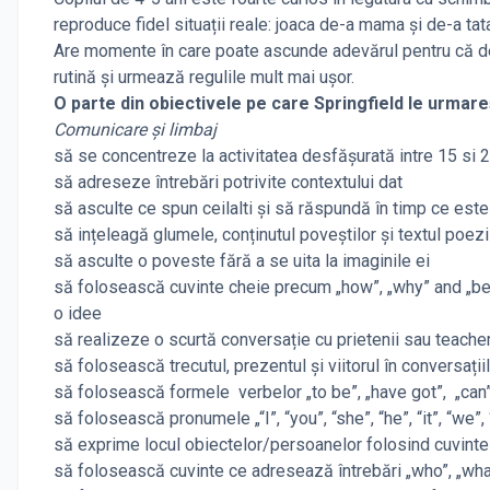
reproduce fidel situații reale: joaca de-a mama și de-a tat
Are momente în care poate ascunde adevărul pentru că dev
rutină și urmează regulile mult mai ușor.
O parte din obiectivele pe care Springfield le urmar
Comunicare și limbaj
să se concentreze la activitatea desfășurată intre 15 si 
să adreseze întrebări potrivite contextului dat
să asculte ce spun ceilalti și să răspundă în timp ce est
să ințeleagă glumele, conținutul poveștilor și textul poezi
să asculte o poveste fără a se uita la imaginile ei
să folosească cuvinte cheie precum „how”, „why” and „be
o idee
să realizeze o scurtă conversație cu prietenii sau teacher
să folosească trecutul, prezentul și viitorul în conversațiil
să folosească formele verbelor „to be”, „have got”, „can”
să folosească pronumele „“I”, “you”, “she”, “he”, “it”, “we”, 
să exprime locul obiectelor/persoanelor folosind cuvinte pr
să folosească cuvinte ce adresează întrebări „who”, „what