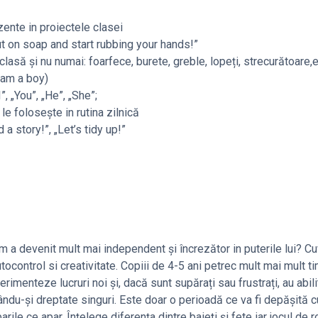
zente in proiectele clasei
t on soap and start rubbing your hands!”
clasă și nu numai: foarfece, burete, greble, lopeți, strecurătoare,
 am a boy)
, „You”, „He”, „She”;
 le folosește in rutina zilnică
a story!”, „Let’s tidy up!”
um a devenit mult mai independent și încrezător in puterile lui? Cu
control si creativitate. Copiii de 4-5 ani petrec mult mai mult t
rimenteze lucruri noi și, dacă sunt supărați sau frustrați, au abil
ndu-și dreptate singuri. Este doar o perioadă ce va fi depășită cu
ile ce apar. Înțelege diferența dintre baieți și fete iar jocul de r