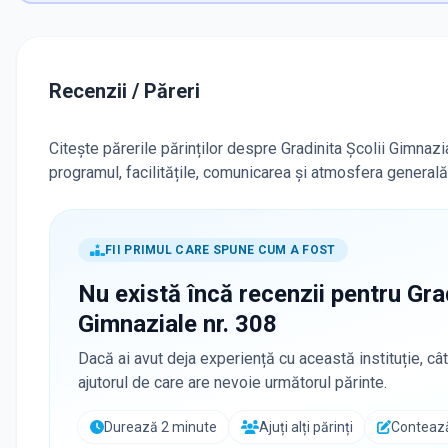
Recenzii / Păreri
Citește părerile părinților despre Gradinita Școlii Gimnazia
programul, facilitățile, comunicarea și atmosfera generală
FII PRIMUL CARE SPUNE CUM A FOST
Nu există încă recenzii pentru
Gra
Gimnaziale nr. 308
Dacă ai avut deja experiență cu această instituție, cât
ajutorul de care are nevoie următorul părinte.
Durează 2 minute
Ajuți alți părinți
Contează