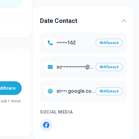
Date Contact
•••••••162
Afișează
sc•••••••••••••••@y••••.com
Afișează
ificare
si••••.google.com/•••
Afișează
sub 1 minut.
SOCIAL MEDIA