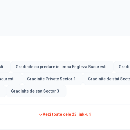
ti
Gradinite cu predare in limba Engleza Bucuresti
Gradi
ucuresti
Gradinite Private Sector 1
Gradinite de stat Sect
Gradinite de stat Sector 3
Vezi toate cele
23
link-uri