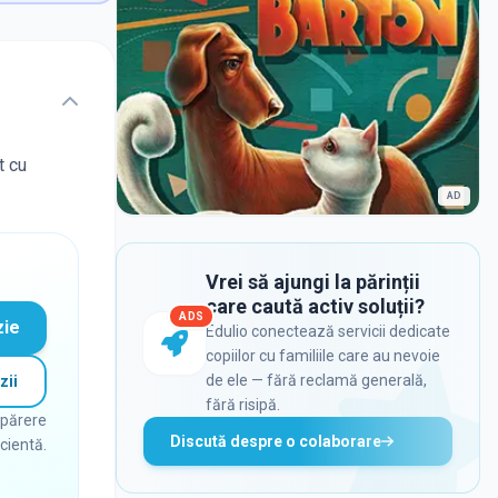
t cu
AD
Vrei să ajungi la părinții
care caută activ soluții?
ADS
zie
Edulio conectează servicii dedicate
copiilor cu familiile care au nevoie
de ele — fără reclamă generală,
zii
fără risipă.
 părere
Discută despre o colaborare
icientă.