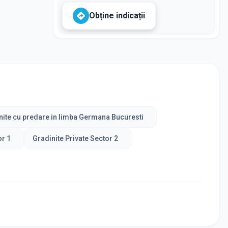
Obține indicații
nite cu predare in limba Germana Bucuresti
or 1
Gradinite Private Sector 2