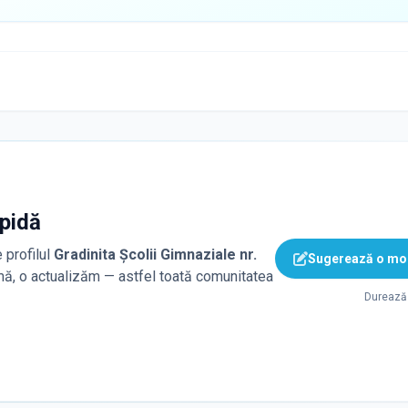
apidă
 profilul
Gradinita Școlii Gimnaziale nr.
Sugerează o mod
rmă, o actualizăm — astfel toată comunitatea
Durează 