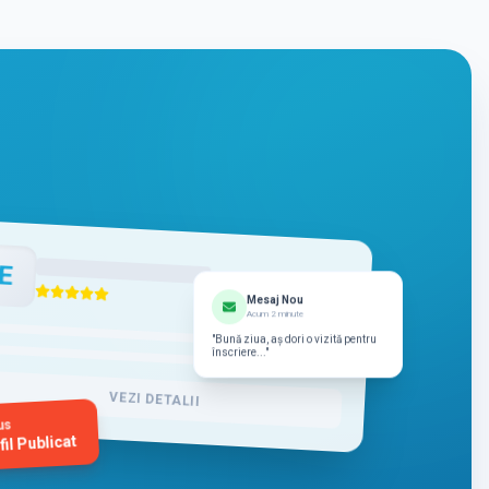
E
Mesaj Nou
Acum 2 minute
"Bună ziua, aș dori o vizită pentru
înscriere..."
VEZI DETALII
us
fil Publicat