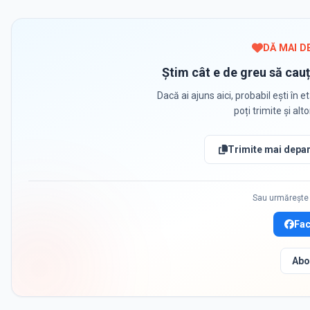
DĂ MAI D
Știm cât e de greu să cauț
Dacă ai ajuns aici, probabil ești în et
poți trimite și alt
Trimite mai depar
Sau urmărește 
Fa
Abo