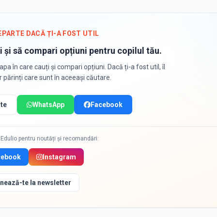
EPARTE DACĂ ȚI-A FOST UTIL
i și să compari opțiuni pentru copilul tău.
apa în care cauți și compari opțiuni. Dacă ți-a fost util, îl
or părinți care sunt în aceeași căutare.
te
WhatsApp
Facebook
Edulio pentru noutăți și recomandări:
cebook
Instagram
nează-te la newsletter