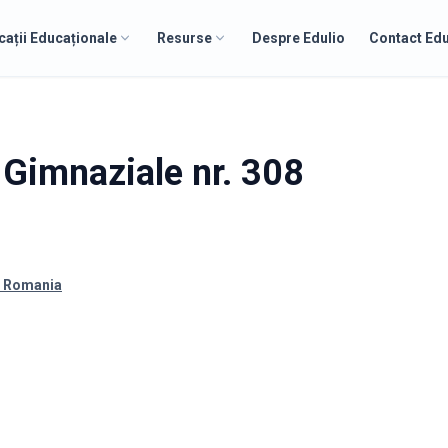
cații Educaționale
Resurse
Despre Edulio
Contact Edu
i Gimnaziale nr. 308
, Romania