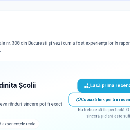
le nr. 308 din Bucuresti și vezi cum a fost experiența lor în rapor
.
dinita Școlii
Lasă prima recen
Copiază link pentru recen
eva rânduri sincere pot fi exact
Nu trebuie să fie perfectă. O
sinceră și clară este suf
 experiențele reale