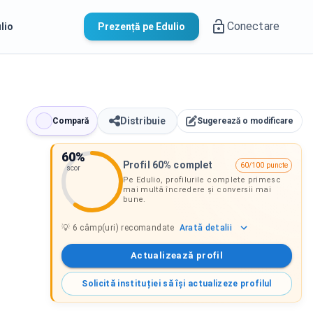
Conectare
lio
Prezență pe Edulio
Distribuie
Compară
Sugerează o modificare
60
%
Profil 60% complet
60/100 puncte
scor
Pe Edulio, profilurile complete primesc
mai multă încredere și conversii mai
bune.
Arată
detalii
💡
6
câmp(uri) recomandate
Actualizează profil
Solicită instituției să își actualizeze profilul