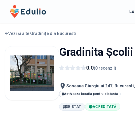
Edulio
Lo
Vezi și alte Grădinițe din
Bucuresti
Gradinita Școli
0.0
(
0
recenzii
)
Soseaua Giurgiului 247, Bucuresti
Activeaza locatia pentru distanta
DE STAT
ACREDITATĂ