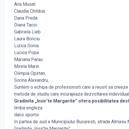
Ana Musat
Claudia Chitibia
Dana Preda
Diana Tacoi
Gabriela Lieb
Laura Bonciu
Lizica Sonia
Lucica Popa
Mariana Parau
Mirela Marin
Olimpia Opirtan,
Sorina Alexandru,
Suntem o echipa de profesionisti care a reusit sa creeze u
metoda de studiu care incurajeaza dezvoltarea indeviduala
Gradinita „Insir’te Margarite” ofera posibilitatea desfa
limba engleza
dans sportiv
In partea de sud a Municipiului Bucuresti, strada Almasu Mar
Gradinita „Insir’te Margarite”