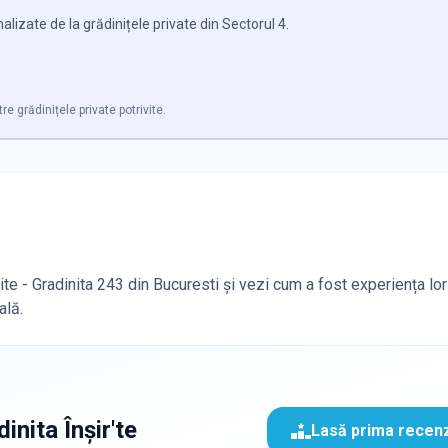
lizate de la grădinițele private din Sectorul 4.
re grădinițele private potrivite.
ite - Gradinita 243 din Bucuresti și vezi cum a fost experiența lor
ală.
inita Înșir'te
Lasă prima recen