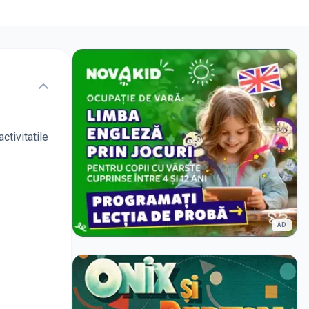
ctivitatile
AD