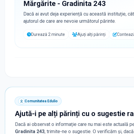
Mărgărite - Gradinita 243
Dacă ai avut deja experiență cu această instituție, cât
ajutorul de care are nevoie următorul părinte.
Durează 2 minute
Ajuți alți părinți
Contează
Comunitatea Edulio
Ajută-i pe alți părinți cu o sugestie r
Dacă ai observat o informație care nu mai este actuală pe
Gradinita 243
, trimite-ne o sugestie. O verificăm și, dac