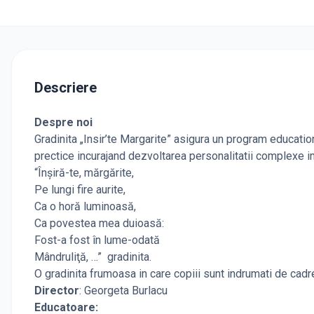
Descriere
Despre noi
Gradinita „Insir’te Margarite” asigura un program education
prectice incurajand dezvoltarea personalitatii complexe in
“Înşiră-te, mărgărite,
Pe lungi fire aurite,
Ca o horă luminoasă,
Ca povestea mea duioasă:
Fost-a fost în lume-odată
Mândruliţă, …” gradinita.
O gradinita frumoasa in care copiii sunt indrumati de cadre 
Director
: Georgeta Burlacu
Educatoare: