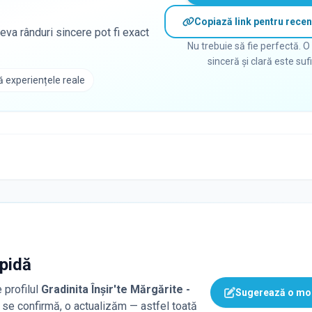
Copiază link pentru recen
eva rânduri sincere pot fi exact
Nu trebuie să fie perfectă. O
sinceră și clară este suf
 experiențele reale
apidă
 profilul
Gradinita Înșir'te Mărgărite -
Sugerează o mod
ă se confirmă, o actualizăm — astfel toată