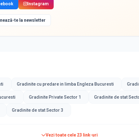
cebook
Instagram
nează-te la newsletter
ti
Gradinite cu predare in limba Engleza Bucuresti
Gradi
ucuresti
Gradinite Private Sector 1
Gradinite de stat Sect
Gradinite de stat Sector 3
Vezi toate cele
23
link-uri