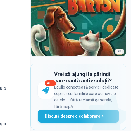
AD
Vrei să ajungi la părinții
care caută activ soluții?
ADS
Edulio conectează servicii dedicate
cu o
copiilor cu familiile care au nevoie
de ele — fără reclamă generală,
fără risipă.
Discută despre o colaborare
pii: