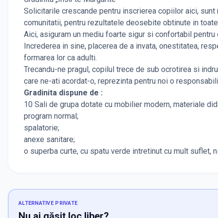
Solicitarile crescande pentru inscrierea copiilor aici, sun
comunitatii, pentru rezultatele deosebite obtinute in toate
Aici, asiguram un mediu foarte sigur si confortabil pentru
Increderea in sine, placerea de a invata, onestitatea, resp
formarea lor ca adulti.
Trecandu-ne pragul, copilul trece de sub ocrotirea si indru
care ne-ati acordat-o, reprezinta pentru noi o responsab
Gradinita dispune de :
10 Sali de grupa dotate cu mobilier modern, materiale didac
program normal;
spalatorie;
anexe sanitare;
o superba curte, cu spatu verde intretinut cu mult suflet, n
ALTERNATIVE PRIVATE
Nu ai găsit loc liber?