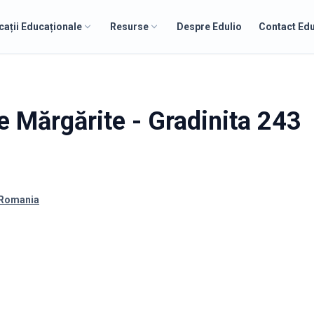
cații Educaționale
Resurse
Despre Edulio
Contact Edu
te Mărgărite - Gradinita 243
 Romania