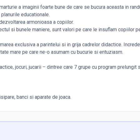
t marturie a imaginii foarte bune de care se bucura aceasta in rand
 planurile educationale.
 dezvoltarea armonioasa a copiilor.
ectul si bunele maniere, sunt valori pe care le insuflam copiilor p
marea exclusiva a parintelui si in grija cadrelor didactice. Incred
ilitate mare pe care ne-o asumam cu bucurie si entuziasm.
tice, jocuri, jucarii – dintree care 7 grupe cu program prelungit s
isipare, banci si aparate de joaca.