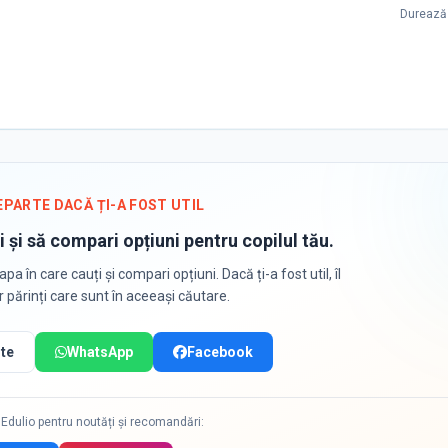
Durează 
EPARTE DACĂ ȚI-A FOST UTIL
i și să compari opțiuni pentru copilul tău.
apa în care cauți și compari opțiuni. Dacă ți-a fost util, îl
or părinți care sunt în aceeași căutare.
te
WhatsApp
Facebook
Edulio pentru noutăți și recomandări: