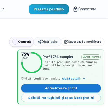
Conectare
lio
Prezență pe Edulio
Distribuie
Compară
Sugerează o modificare
75
%
Profil 75% complet
75/100 puncte
scor
Pe Edulio, profilurile complete primesc
mai multă încredere și conversii mai
bune.
Arată
detalii
💡
4
câmp(uri) recomandate
Actualizează profil
Solicită instituției să își actualizeze profilul