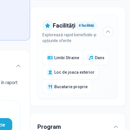
Facilități
4
facilități
Explorează rapid beneficiile și
opțiunile oferite.
Limbi Straine
Dans
Loc de joaca exterior
 în raport
Bucatarie proprie
zie
Program