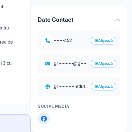
ul
Date Contact
entru
•••••••452
Afișează
erea pe
i 3 cu
gr••••••••••@g••••.com
Afișează
gr•••••••••••.eduteca.ro/•••
Afișează
SOCIAL MEDIA