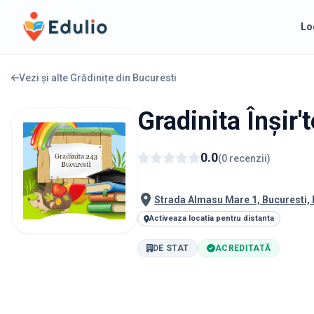
Edulio
Lo
Vezi și alte Grădinițe din
Bucuresti
Gradinita Înșir'
0.0
(
0
recenzii
)
Strada Almasu Mare 1, Bucuresti,
Activeaza locatia pentru distanta
DE STAT
ACREDITATĂ