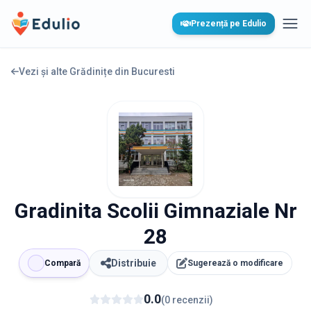
Edulio
Prezență pe Edulio
Desc
Vezi și alte Grădinițe din
Bucuresti
Gradinita Scolii Gimnaziale Nr
28
Distribuie
Compară
Sugerează o modificare
0.0
(
0
recenzii
)