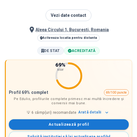
Vezi date contact
Aleea Circului 1, Bucuresti, Romania
Activeaza locatia pentru distanta
DE STAT
ACREDITATĂ
69
%
scor
Profil 69% complet
69/100 puncte
Pe Edulio, profilurile complete primesc mai multă încredere și
conversii mai bune.
Arată
detalii
💡
6
câmp(uri) recomandate
Actualizează profil
Solicită instituției să își actualizeze profilul