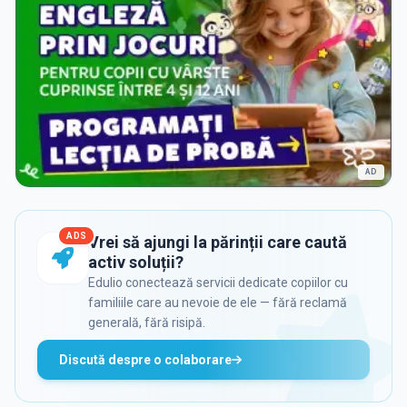
AD
ADS
Vrei să ajungi la părinții care caută
activ soluții?
Edulio conectează servicii dedicate copiilor cu
familiile care au nevoie de ele — fără reclamă
generală, fără risipă.
Discută despre o colaborare