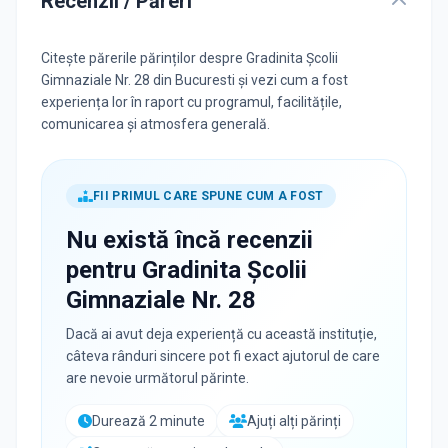
Recenzii / Păreri
Citește părerile părinților despre Gradinita Școlii
Gimnaziale Nr. 28 din Bucuresti și vezi cum a fost
experiența lor în raport cu programul, facilitățile,
comunicarea și atmosfera generală.
FII PRIMUL CARE SPUNE CUM A FOST
Nu există încă recenzii
pentru
Gradinita Școlii
Gimnaziale Nr. 28
Dacă ai avut deja experiență cu această instituție,
câteva rânduri sincere pot fi exact ajutorul de care
are nevoie următorul părinte.
Durează 2 minute
Ajuți alți părinți