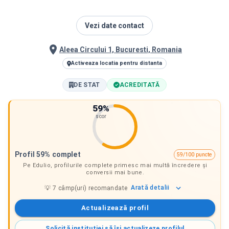
Vezi date contact
Aleea Circului 1, Bucuresti, Romania
Activeaza locatia pentru distanta
DE STAT
ACREDITATĂ
59
%
scor
Profil 59% complet
59/100 puncte
Pe Edulio, profilurile complete primesc mai multă încredere și
conversii mai bune.
Arată
detalii
💡
7
câmp(uri) recomandate
Actualizează profil
Solicită instituției să își actualizeze profilul