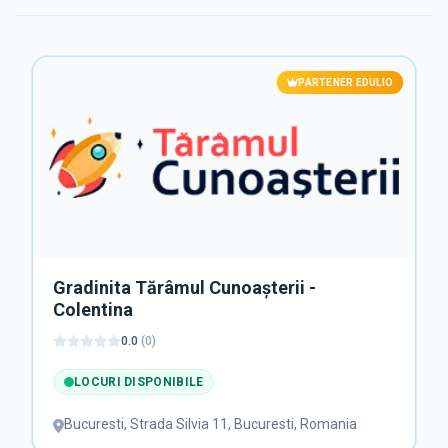
PARTENER EDULIO
Gradinita Tărâmul Cunoașterii -
Colentina
0.0
(
0
)
LOCURI DISPONIBILE
Bucuresti
,
Strada Silvia 11, Bucuresti, Romania