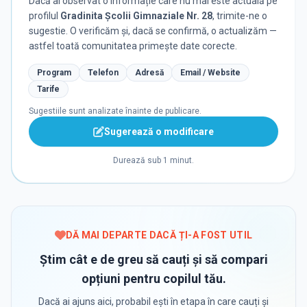
Dacă ai observat o informație care nu mai este actuală pe
profilul
Gradinita Școlii Gimnaziale Nr. 28
, trimite-ne o
sugestie. O verificăm și, dacă se confirmă, o actualizăm —
astfel toată comunitatea primește date corecte.
Program
Telefon
Adresă
Email / Website
Tarife
Sugestiile sunt analizate înainte de publicare.
Sugerează o modificare
Durează sub 1 minut.
DĂ MAI DEPARTE DACĂ ȚI-A FOST UTIL
Știm cât e de greu să cauți și să compari
opțiuni pentru copilul tău.
Dacă ai ajuns aici, probabil ești în etapa în care cauți și