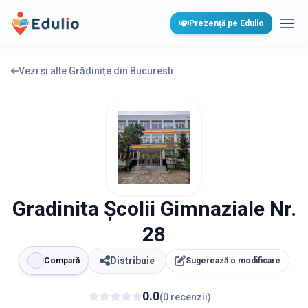
Edulio
Prezență pe Edulio
Desc
Vezi și alte Grădinițe din
Bucuresti
Gradinita Școlii Gimnaziale Nr.
28
Distribuie
Compară
Sugerează o modificare
0.0
(
0
recenzii
)