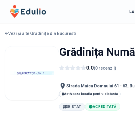
Edulio
Lo
Vezi și alte Grădinițe din
Bucuresti
Grădinița Numă
0.0
(
0
recenzii
)
Strada Maica Domnului 61 - 63, B
Activeaza locatia pentru distanta
DE STAT
ACREDITATĂ