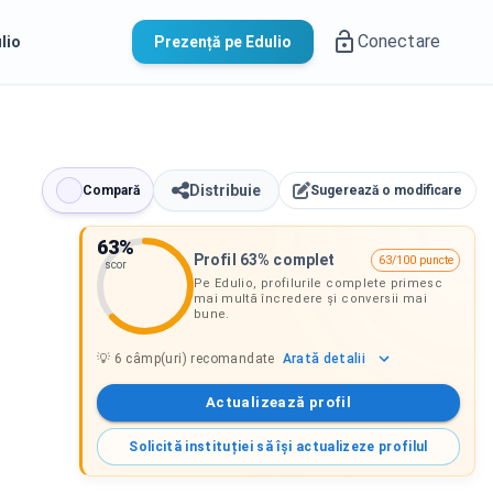
Conectare
lio
Prezență pe Edulio
Distribuie
Compară
Sugerează o modificare
63
%
Profil 63% complet
63/100 puncte
scor
Pe Edulio, profilurile complete primesc
mai multă încredere și conversii mai
bune.
Arată
detalii
💡
6
câmp(uri) recomandate
Actualizează profil
Solicită instituției să își actualizeze profilul