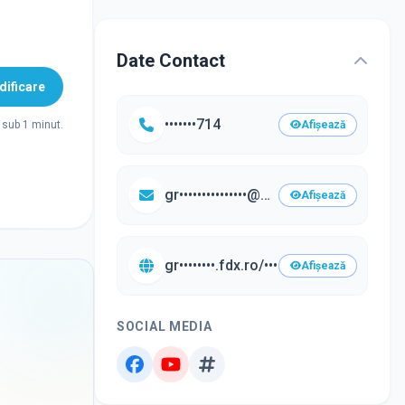
Date Contact
ificare
•••••••714
Afișează
sub 1 minut.
gr•••••••••••••••@g••••.com
Afișează
gr••••••••.fdx.ro/•••
Afișează
SOCIAL MEDIA