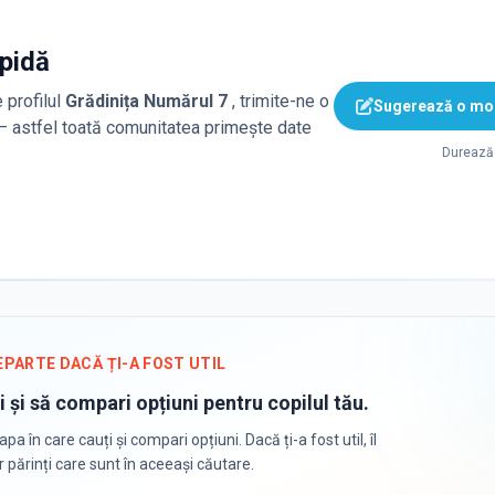
apidă
 profilul
Grădinița Numărul 7
, trimite-ne o
Sugerează o mod
 — astfel toată comunitatea primește date
Durează 
EPARTE DACĂ ȚI-A FOST UTIL
i și să compari opțiuni pentru copilul tău.
apa în care cauți și compari opțiuni. Dacă ți-a fost util, îl
or părinți care sunt în aceeași căutare.