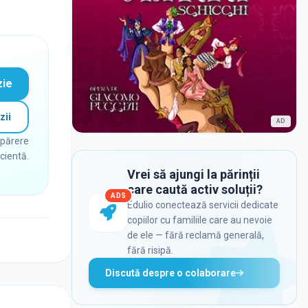
zie
zii
AD
 părere
icientă.
Vrei să ajungi la părinții
care caută activ soluții?
ADS
Edulio conectează servicii dedicate
copiilor cu familiile care au nevoie
de ele — fără reclamă generală,
fără risipă.
Discută despre o colaborare