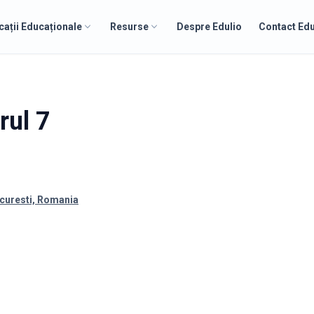
cații Educaționale
Resurse
Despre Edulio
Contact Edu
rul 7
ucuresti, Romania