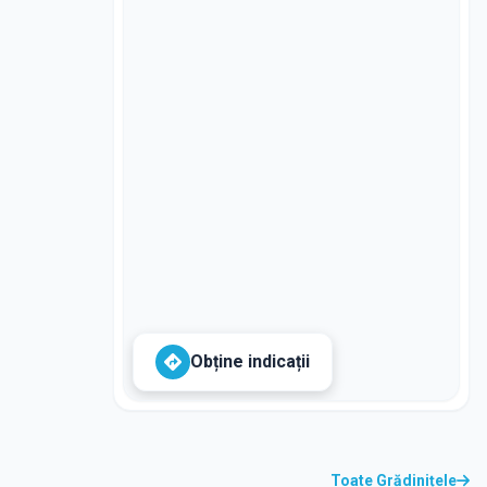
Obține indicații
Toate Grădinițele