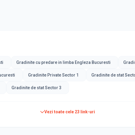
ti
Gradinite cu predare in limba Engleza Bucuresti
Gradi
ucuresti
Gradinite Private Sector 1
Gradinite de stat Sect
Gradinite de stat Sector 3
Vezi toate cele
23
link-uri