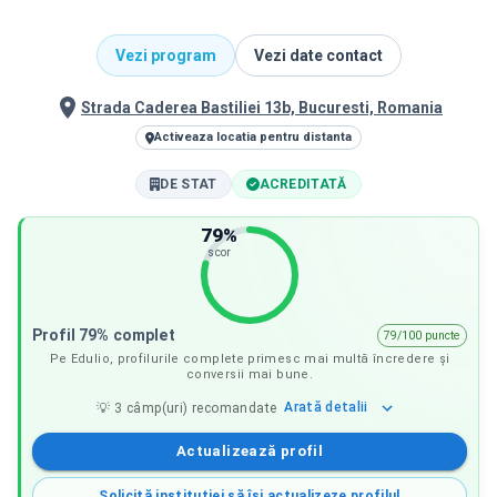
Vezi program
Vezi date contact
Strada Caderea Bastiliei 13b, Bucuresti, Romania
Activeaza locatia pentru distanta
DE STAT
ACREDITATĂ
79
%
scor
Profil 79% complet
79/100 puncte
Pe Edulio, profilurile complete primesc mai multă încredere și
conversii mai bune.
Arată
detalii
💡
3
câmp(uri) recomandate
Actualizează profil
Solicită instituției să își actualizeze profilul