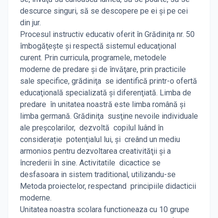
descurce singuri, să se descopere pe ei şi pe cei
din jur.
Procesul instructiv educativ oferit în Grădiniţa nr. 50
îmbogăţeşte şi respectă sistemul educaţional
curent. Prin curricula, programele, metodele
moderne de predare şi de învăţare, prin practicile
sale specifice, grădiniţa se identifică printr-o ofertă
educaţională specializată şi diferenţiată. Limba de
predare în unitatea noastră este limba română și
limba germană. Grădiniţa susţine nevoile individuale
ale preşcolarilor, dezvoltă copilul luând în
considerație potenţialul lui, şi creând un mediu
armonios pentru dezvoltarea creativităţii şi a
încrederii în sine. Activitatile dicactice se
desfasoara in sistem traditional, utilizandu-se
Metoda proiectelor, respectand principiile didacticii
moderne.
Unitatea noastra scolara functioneaza cu 10 grupe