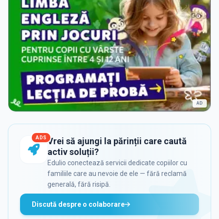
AD
ADS
Vrei să ajungi la părinții care caută
activ soluții?
Edulio conectează servicii dedicate copiilor cu
familiile care au nevoie de ele — fără reclamă
generală, fără risipă.
Discută despre o colaborare