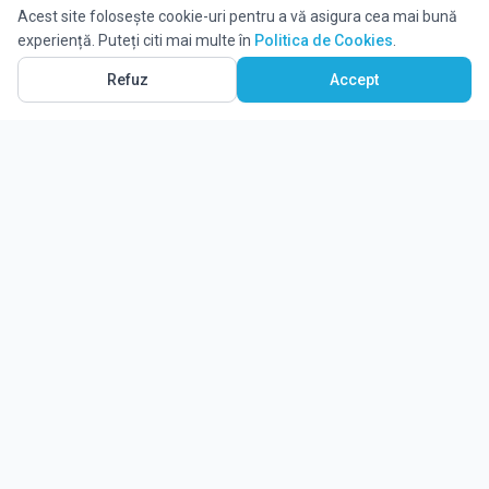
Acest site folosește cookie-uri pentru a vă asigura cea mai bună
experiență. Puteți citi mai multe în
Politica de Cookies
.
Refuz
Accept
Ghidul tău complet pentru educație.
Găsește locul potrivit pentru viitorul copilului tău.
Noutăți
Despre Edulio
Cum Funcționează Edulio
Pentru instituții
Termeni și condiții
Contact Edulio
Politica de Cookies
Setări cookies