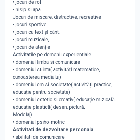
• jocuri de rol
• nisip si apa
Jocuri de miscare, distractive, recreative
• jocuri sportive
• jocuri cu text șI cânt,
• jocuri muzicale,
• jocuri de atenție
Activitatile pe domenii experientiale
• domeniul limba si comunicare
• domeniul stiinta( activitățI matematice,
cunoasterea mediului)
• domeniul om si societate( activitățI practice,
educație pentru societate)
• domeniul estetic si creativ( educație mizicală,
educație plastică( desen, pictură,
Modelaj)
• domeniul psiho-motric
Activitati de dezvoltare personala
• abilitati de comunicare