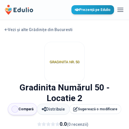
Edulio
Prezență pe Edulio
Desc
Vezi și alte Grădinițe din
Bucuresti
Gradinita Numărul 50 -
Locatie 2
Distribuie
Compară
Sugerează o modificare
0.0
(
0
recenzii
)