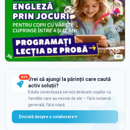
AD
ADS
Vrei să ajungi la părinții care caută
activ soluții?
Edulio conectează servicii dedicate copiilor cu
familiile care au nevoie de ele — fără reclamă
generală, fără risipă.
Discută despre o colaborare