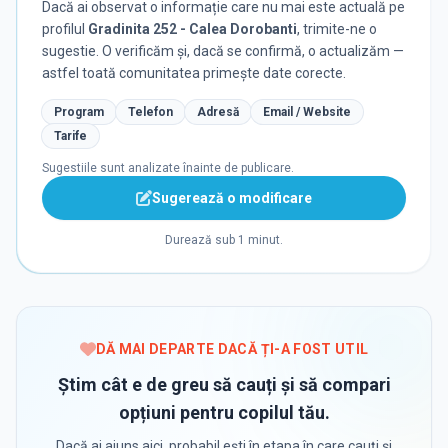
Dacă ai observat o informație care nu mai este actuală pe
profilul
Gradinita 252 - Calea Dorobanti
, trimite-ne o
sugestie. O verificăm și, dacă se confirmă, o actualizăm —
astfel toată comunitatea primește date corecte.
Program
Telefon
Adresă
Email / Website
Tarife
Sugestiile sunt analizate înainte de publicare.
Sugerează o modificare
Durează sub 1 minut.
DĂ MAI DEPARTE DACĂ ȚI-A FOST UTIL
Știm cât e de greu să cauți și să compari
opțiuni pentru copilul tău.
Dacă ai ajuns aici, probabil ești în etapa în care cauți și