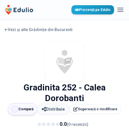
Edulio
Prezență pe Edulio
Desc
Vezi și alte Grădinițe din
Bucuresti
Gradinita 252 - Calea
Dorobanti
Distribuie
Compară
Sugerează o modificare
0.0
(
0
recenzii
)