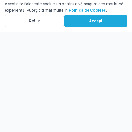
Acest site folosește cookie-uri pentru a vă asigura cea mai bună
experiență. Puteți citi mai multe în
Politica de Cookies
.
Refuz
Accept
Ghidul tău complet pentru educație.
Găsește locul potrivit pentru viitorul copilului tău.
Noutăți
Despre Edulio
Cum Funcționează Edulio
Pentru instituții
Termeni și condiții
Contact Edulio
Politica de Cookies
Setări cookies