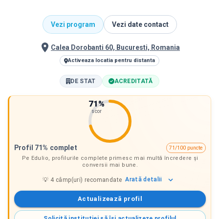
Vezi program
Vezi date contact
Calea Dorobanti 60, Bucuresti, Romania
Activeaza locatia pentru distanta
DE STAT
ACREDITATĂ
71
%
scor
Profil 71% complet
71/100 puncte
Pe Edulio, profilurile complete primesc mai multă încredere și
conversii mai bune.
Arată
detalii
💡
4
câmp(uri) recomandate
Actualizează profil
Solicită instituției să își actualizeze profilul