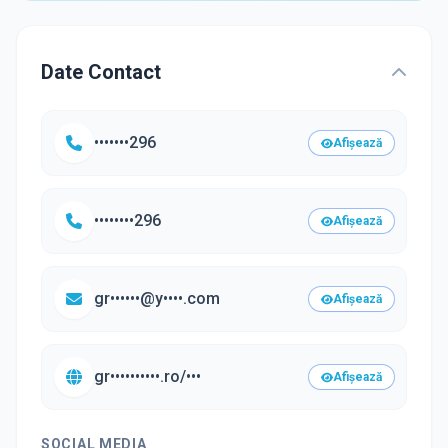
Date Contact
•••••••296
Afișează
••••••••296
Afișează
gr••••••@y••••.com
Afișează
gr••••••••••.ro/•••
Afișează
SOCIAL MEDIA