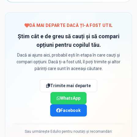
DĂ MAI DEPARTE DACĂ ȚI-A FOST UTIL
Știm cât e de greu să cauți și să compari
opțiuni pentru copilul tău.
Dacă ai ajuns aici, probabil ești în etapa în care cauți și
compari opțiuni. Dacă ți-a fost util, îl poți trimite și altor
părinți care sunt în aceeași căutare.
Trimite mai departe
WhatsApp
Facebook
Sau urmărește Edulio pentru noutăți și recomandări: