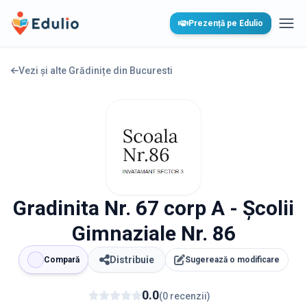
Edulio
Prezență pe Edulio
Desc
Vezi și alte Grădinițe din
Bucuresti
Gradinita Nr. 67 corp A - Școlii
Gimnaziale Nr. 86
Distribuie
Compară
Sugerează o modificare
0.0
(
0
recenzii
)