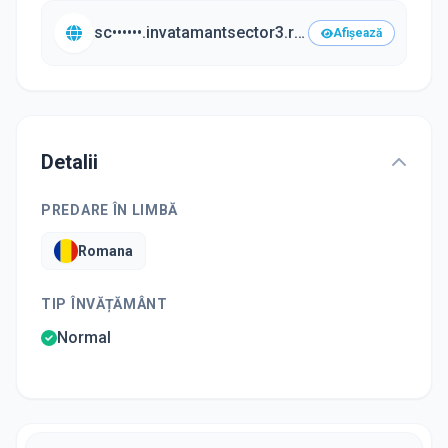
sc••••••.invatamantsector3.ro/•••
Afișează
Detalii
PREDARE ÎN LIMBĂ
Romana
TIP ÎNVĂȚĂMÂNT
Normal