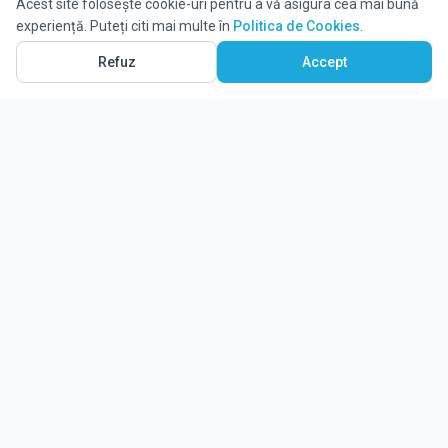
Acest site folosește cookie-uri pentru a vă asigura cea mai bună
experiență. Puteți citi mai multe în
Politica de Cookies
.
Refuz
Accept
Ghidul tău complet pentru educație.
Găsește locul potrivit pentru viitorul copilului tău.
Noutăți
Despre Edulio
Cum Funcționează Edulio
Pentru instituții
Termeni și condiții
Contact Edulio
Politica de Cookies
Setări cookies