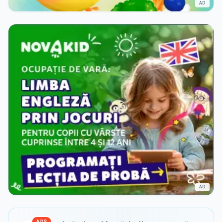
AD
AD
ADS