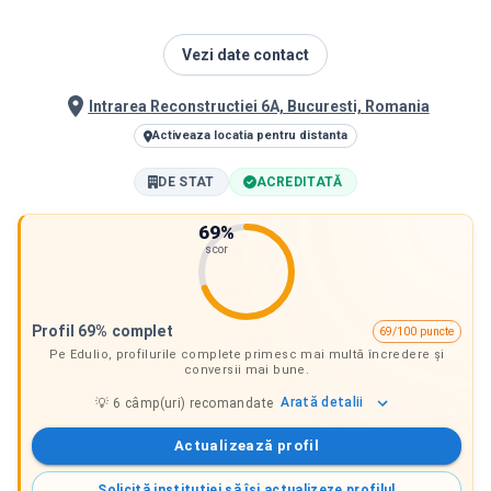
Vezi date contact
Intrarea Reconstructiei 6A, Bucuresti, Romania
Activeaza locatia pentru distanta
DE STAT
ACREDITATĂ
69
%
scor
Profil 69% complet
69/100 puncte
Pe Edulio, profilurile complete primesc mai multă încredere și
conversii mai bune.
Arată
detalii
💡
6
câmp(uri) recomandate
Actualizează profil
Solicită instituției să își actualizeze profilul