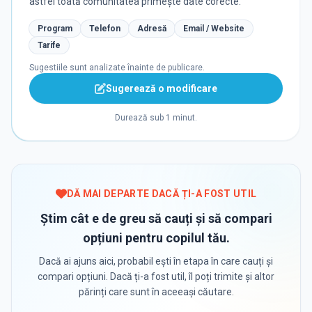
astfel toată comunitatea primește date corecte.
Program
Telefon
Adresă
Email / Website
Tarife
Sugestiile sunt analizate înainte de publicare.
Sugerează o modificare
Durează sub 1 minut.
DĂ MAI DEPARTE DACĂ ȚI-A FOST UTIL
Știm cât e de greu să cauți și să compari
opțiuni pentru copilul tău.
Dacă ai ajuns aici, probabil ești în etapa în care cauți și
compari opțiuni. Dacă ți-a fost util, îl poți trimite și altor
părinți care sunt în aceeași căutare.