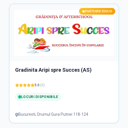
PARTENER EDULIO
Grădinița Aurora
5.0
(
2
)
LOCURI DISPONIBILE
Bucuresti
,
Strada Moise Nicoara 11, Bucuresti,
Romania