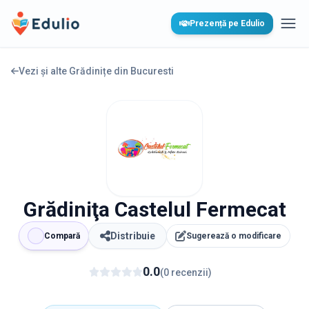
Edulio
Prezență pe Edulio
Desc
Vezi și alte Grădinițe din
Bucuresti
Grădiniţa Castelul Fermecat
Distribuie
Compară
Sugerează o modificare
0.0
(
0
recenzii
)