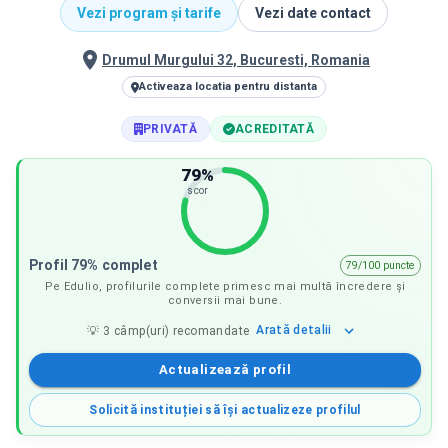
Vezi program și tarife
Vezi date contact
Drumul Murgului 32, Bucuresti, Romania
Activeaza locatia pentru distanta
PRIVATĂ
ACREDITATĂ
79
%
scor
Profil 79% complet
79/100 puncte
Pe Edulio, profilurile complete primesc mai multă încredere și
conversii mai bune.
Arată
detalii
💡
3
câmp(uri) recomandate
Actualizează profil
Solicită instituției să își actualizeze profilul