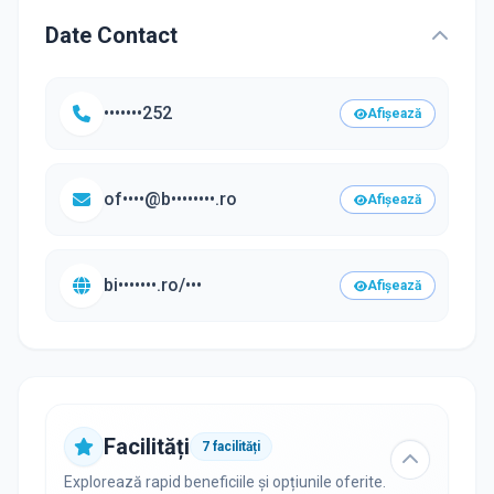
Date Contact
•••••••252
Afișează
of••••@b••••••••.ro
Afișează
bi•••••••.ro/•••
Afișează
Facilități
7
facilități
Explorează rapid beneficiile și opțiunile oferite.