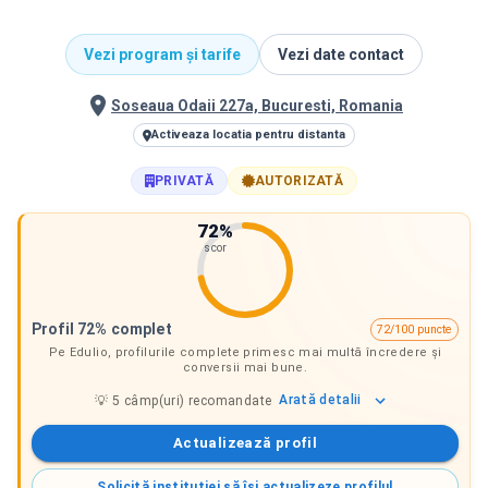
Vezi program și tarife
Vezi date contact
Soseaua Odaii 227a, Bucuresti, Romania
Activeaza locatia pentru distanta
PRIVATĂ
AUTORIZATĂ
72
%
scor
Profil 72% complet
72/100 puncte
Pe Edulio, profilurile complete primesc mai multă încredere și
conversii mai bune.
Arată
detalii
💡
5
câmp(uri) recomandate
Actualizează profil
Solicită instituției să își actualizeze profilul