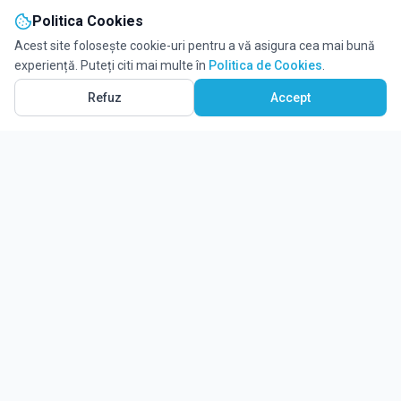
Politica Cookies
Acest site folosește cookie-uri pentru a vă asigura cea mai bună
experiență. Puteți citi mai multe în
Politica de Cookies
.
Refuz
Accept
Ghidul tău complet pentru educație.
Găsește locul potrivit pentru viitorul copilului tău.
Noutăți
Despre Edulio
Cum Funcționează Edulio
Pentru instituții
Termeni și condiții
Contact Edulio
Politica de Cookies
Setări cookies