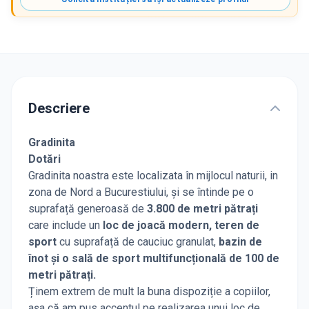
Descriere
Gradinita
Dotări
Gradinita noastra este localizata în mijlocul naturii, in
zona de Nord a Bucurestiului, și se întinde pe o
suprafață generoasă de
3.800 de metri pătrați
care include un
loc de joacă modern, teren de
sport
cu suprafață de cauciuc granulat,
bazin de
înot și o sală de sport multifuncțională de 100 de
metri pătrați.
Ținem extrem de mult la buna dispoziție a copiilor,
așa că am pus accentul pe realizarea unui loc de