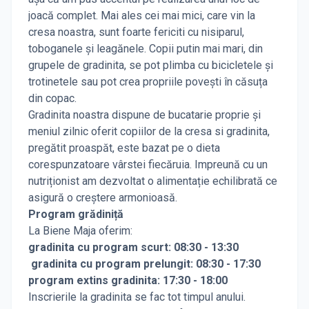
joacă complet. Mai ales cei mai mici, care vin la
cresa
noastra, sunt foarte fericiti cu nisiparul,
toboganele și leagănele. Copii putin mai mari, din
grupele de gradinita, se pot plimba cu bicicletele și
trotinetele sau pot crea propriile povești în căsuța
din copac.
Gradinita noastra dispune de bucatarie proprie și
meniul zilnic
oferit copiilor de la cresa si gradinita,
pregătit proaspăt, este bazat pe o dieta
corespunzatoare vârstei fiecăruia. Impreună cu un
nutriționist am dezvoltat o alimentație echilibrată ce
asigură o creștere armonioasă.
Program grădiniță
La Biene Maja oferim:
gradinita cu program scurt: 08:30 - 13:30
gradinita cu program prelungit: 08:30 - 17:30
program extins gradinita: 17:30 - 18:00
Inscrierile la gradinita se fac tot timpul anului.