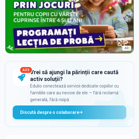
AD
ADS
Vrei să ajungi la părinții care caută
activ soluții?
Edulio conectează servicii dedicate copiilor cu
familiile care au nevoie de ele — fără reclamă
generală, fără risipă.
Discută despre o colaborare