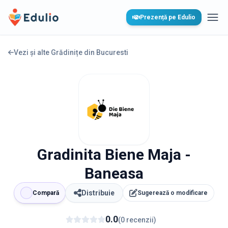
Edulio
Prezență pe Edulio
Desc
Vezi și alte Grădinițe din
Bucuresti
Gradinita Biene Maja -
Baneasa
Distribuie
Compară
Sugerează o modificare
0.0
(
0
recenzii
)