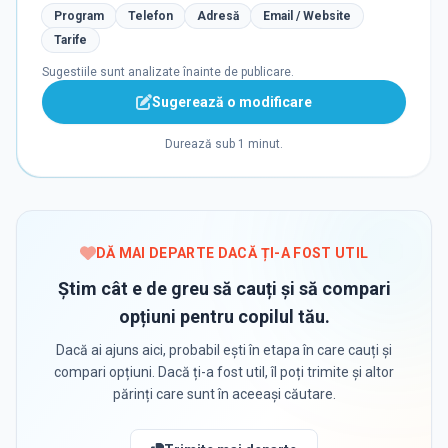
Program
Telefon
Adresă
Email / Website
Tarife
Sugestiile sunt analizate înainte de publicare.
Sugerează o modificare
Durează sub 1 minut.
DĂ MAI DEPARTE DACĂ ȚI-A FOST UTIL
Știm cât e de greu să cauți și să compari
opțiuni pentru copilul tău.
Dacă ai ajuns aici, probabil ești în etapa în care cauți și
compari opțiuni. Dacă ți-a fost util, îl poți trimite și altor
părinți care sunt în aceeași căutare.