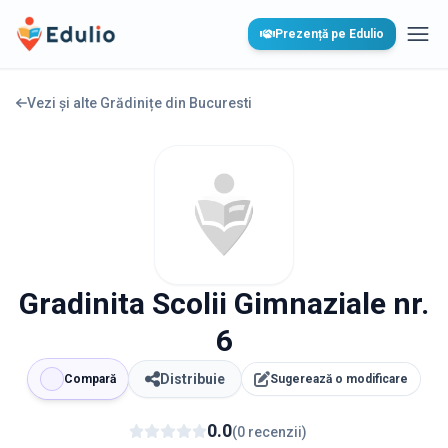
Edulio
Prezență pe Edulio
Desc
Vezi și alte Grădinițe din
Bucuresti
Gradinita Scolii Gimnaziale nr.
6
Distribuie
Compară
Sugerează o modificare
0.0
(
0
recenzii
)