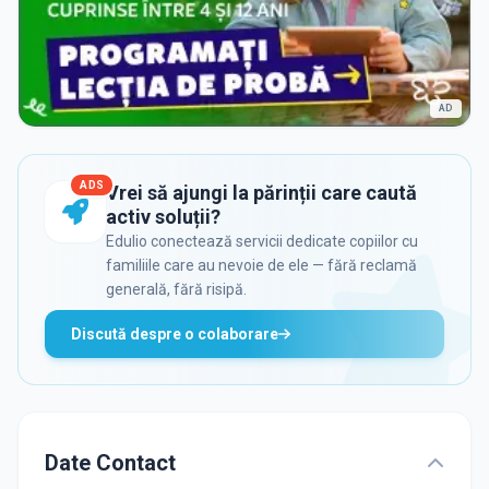
AD
ADS
Vrei să ajungi la părinții care caută
activ soluții?
Edulio conectează servicii dedicate copiilor cu
familiile care au nevoie de ele — fără reclamă
generală, fără risipă.
Discută despre o colaborare
Date Contact