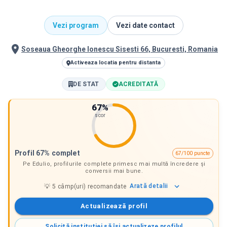
Vezi program
Vezi date contact
Soseaua Gheorghe Ionescu Sisesti 66, Bucuresti, Romania
Activeaza locatia pentru distanta
DE STAT
ACREDITATĂ
67
%
scor
Profil 67% complet
67/100 puncte
Pe Edulio, profilurile complete primesc mai multă încredere și
conversii mai bune.
Arată
detalii
💡
5
câmp(uri) recomandate
Actualizează profil
Solicită instituției să își actualizeze profilul