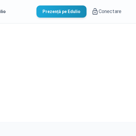
Conectare
lio
Prezență pe Edulio