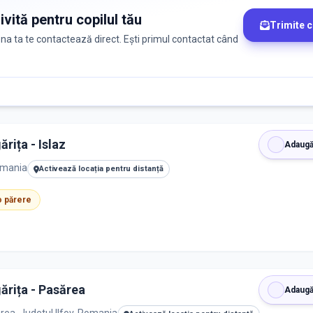
ivită pentru copilul tău
Trimite 
zona ta te contactează direct. Ești primul contactat când
ărița - Islaz
Adaugă
Romania
Activează locația pentru distanță
 o părere
gărița - Pasărea
Adaugă