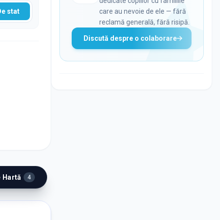
dedicate copiilor cu familiile
De stat
care au nevoie de ele — fără
reclamă generală, fără risipă.
Discută despre o colaborare
e Hartă
4