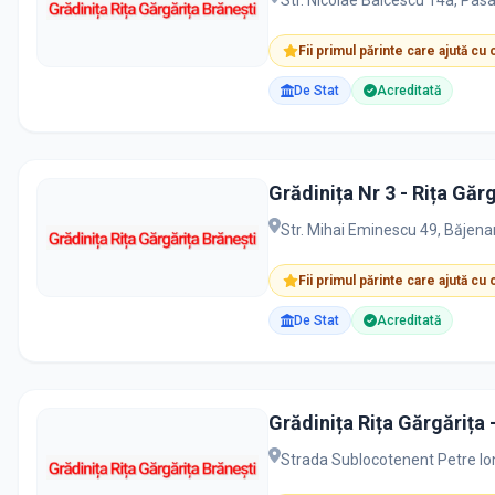
Str. Nicolae Balcescu 14a, Pasa
Fii primul părinte care ajută cu
De Stat
Acreditată
Grădinița Nr 3 - Rița Gărg
Str. Mihai Eminescu 49, Băjenar
Fii primul părinte care ajută cu
De Stat
Acreditată
Grădinița Rița Gărgărița 
Strada Sublocotenent Petre Io