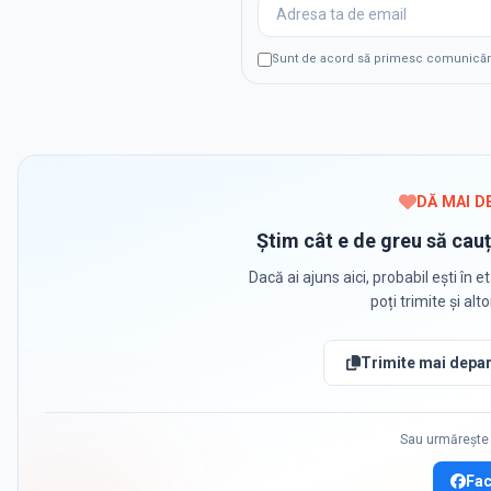
Sunt de acord să primesc comunicări p
DĂ MAI D
Știm cât e de greu să cauț
Dacă ai ajuns aici, probabil ești în et
poți trimite și alt
Trimite mai depar
Sau urmărește 
Fa