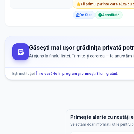
Fii primul părinte care ajută cu
De Stat
Acreditată
Găsești mai ușor grădinița privată potr
Ai ajuns la finalul listei. Trimite-ți cererea — te anunțăm
Ești instituție?
Înrolează-te în program și primești 3 luni gratuit
.
Primește alerte cu noutăți 
Selectăm doar informații utile pentru p