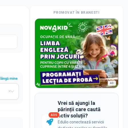
PROMOVAT ÎN
BRANESTI
lângă mine
AD
Vrei să ajungi la
părinții care caută
activ soluții?
ADS
Edulio conectează servicii