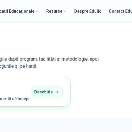
cații Educaționale
Resurse
Despre Edulio
Contact Edu
țiile după program, facilități și metodologie, apoi
iunile și pe hartă.
Deschide
merită să începi.