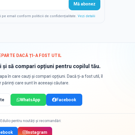
Mă abonez
e email conform politicii de confidențialitate.
Vezi detalii
EPARTE DACĂ ȚI-A FOST UTIL
i și să compari opțiuni pentru copilul tău.
apa în care cauți și compari opțiuni. Dacă ți-a fost util, îl
or părinți care sunt în aceeași căutare.
te
WhatsApp
Facebook
Edulio pentru noutăți și recomandări:
cebook
Instagram