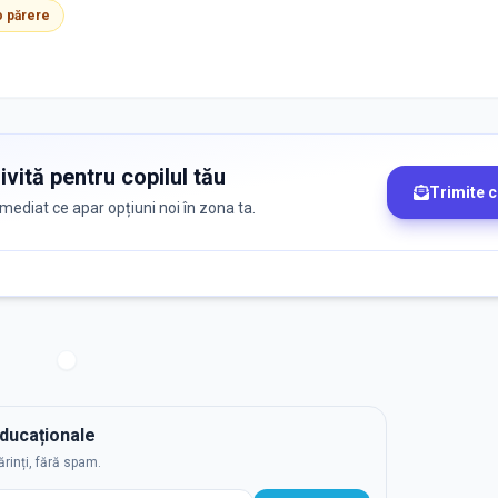
 o părere
ivită pentru copilul tău
Trimite 
 imediat ce apar opțiuni noi în zona ta.
educaționale
ărinți, fără spam.