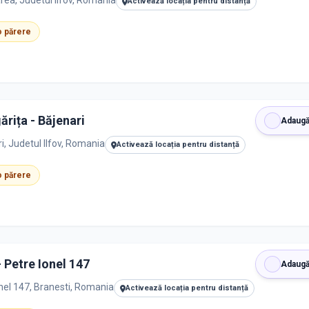
rea, Judetul Ilfov, Romania
Activează locația pentru distanță
 o părere
ărița - Băjenari
Adaugă
i, Judetul Ilfov, Romania
Activează locația pentru distanță
 o părere
- Petre Ionel 147
Adaugă
nel 147, Branesti, Romania
Activează locația pentru distanță