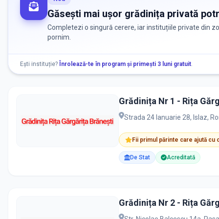
Găsești mai ușor grădinița privată potr
Completezi o singură cerere, iar instituțiile private din 
pornim.
Ești instituție?
Înrolează-te în program și primești 3 luni gratuit
.
Grădinița Nr 1 - Rița Gărg
Strada 24 Ianuarie 28, Islaz, 
Fii primul părinte care ajută cu
De Stat
Acreditată
Grădinița Nr 2 - Rița Găr