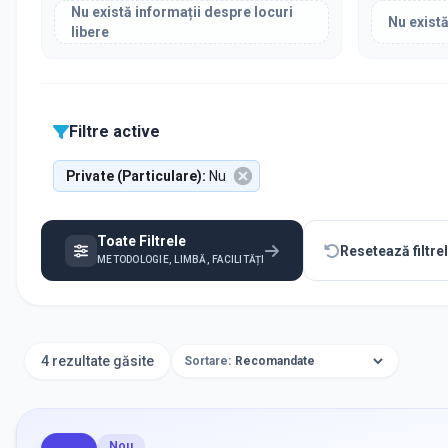
Nu există informații despre locuri
Nu există
libere
Filtre active
Private (Particulare)
:
Nu
Toate Filtrele
Resetează filtre
METODOLOGIE, LIMBĂ, FACILITĂȚI
4 rezultate găsite
Sortare:
Nou