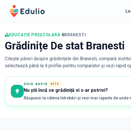
Edulio
Lo
EDUCAȚIE PREȘCOLARĂ
•
BRANESTI
Grădinițe De stat Branesti
Citește păreri despre grădinițele din
Branesti
, compară institu
selectează până la 4 profile pentru comparator și vezi rapid opț
GHID RAPID
BETA
Nu știi încă ce grădiniță vi s-ar potrivi?
Răspunzi la câteva întrebări și vezi mai repede de unde 