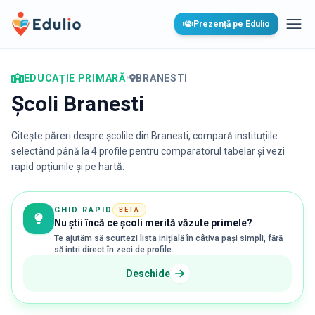
Edulio
Prezență pe Edulio
Desc
EDUCAȚIE PRIMARĂ
•
BRANESTI
Școli Branesti
Citește păreri despre școlile din
Branesti
, compară instituțiile
selectând până la 4 profile pentru comparatorul tabelar și vezi
rapid opțiunile și pe hartă.
GHID RAPID
BETA
Nu știi încă ce școli merită văzute primele?
Te ajutăm să scurtezi lista inițială în câțiva pași simpli, fără
să intri direct în zeci de profile.
Deschide