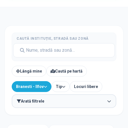
CAUTĂ INSTITUȚIE, STRADĂ SAU ZONĂ
Lângă mine
Caută pe hartă
Branesti - Ilfov
Tip
Locuri libere
Arată filtrele
TIP INSTITUȚIE
Școli