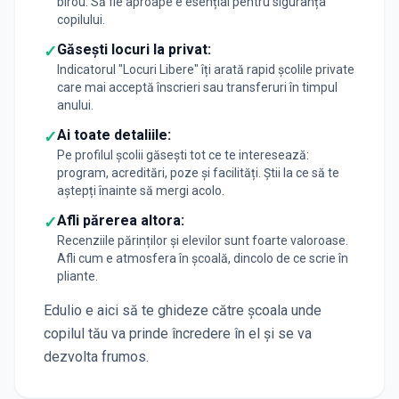
birou. Să fie aproape e esențial pentru siguranța
copilului.
Găsești locuri la privat:
✓
Indicatorul "Locuri Libere" îți arată rapid școlile private
care mai acceptă înscrieri sau transferuri în timpul
anului.
Ai toate detaliile:
✓
Pe profilul școlii găsești tot ce te interesează:
program, acreditări, poze și facilități. Știi la ce să te
aștepți înainte să mergi acolo.
Afli părerea altora:
✓
Recenziile părinților și elevilor sunt foarte valoroase.
Afli cum e atmosfera în școală, dincolo de ce scrie în
pliante.
Edulio e aici să te ghideze către școala unde
copilul tău va prinde încredere în el și se va
dezvolta frumos.