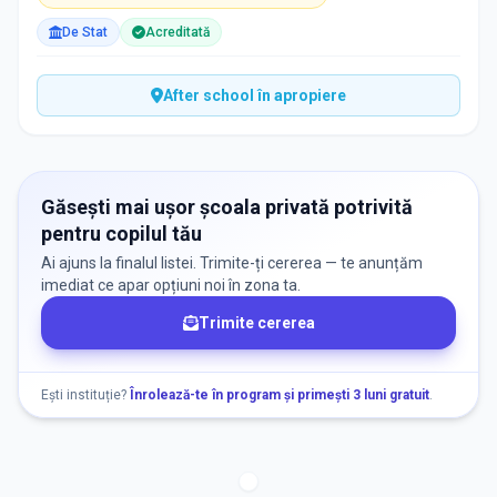
De Stat
Acreditată
After school în apropiere
Găsești mai ușor școala privată potrivită
pentru copilul tău
Ai ajuns la finalul listei. Trimite-ți cererea — te anunțăm
imediat ce apar opțiuni noi în zona ta.
Trimite cererea
Ești instituție?
Înrolează-te în program și primești 3 luni gratuit
.