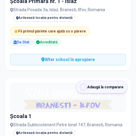
Școala Primară nr. 1 - Islaz
PRIVAT / DE STAT
Strada Posada 3a, Islaz, Branesti, Ilfov, Romania
Toate
Private
De stat
Activează locația pentru distanță
Fii primul părinte care ajută cu o părere
De Stat
Acreditată
Toate Filtrele
METODOLOGIE, LIMBĂ, FACILITĂȚI
After school în apropiere
Adaugă la comparare
Şcoala 1
Strada Sublocotenent Petre Ionel 147, Branesti, Romania
Activează locația pentru distanță