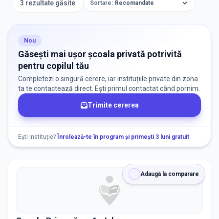
3 rezultate găsite
Sortare:
ORAȘ / ZONĂ
Găsește lângă mine
Nou
Găsești mai ușor școala privată potrivită
pentru copilul tău
Completezi o singură cerere, iar instituțiile private din zona
ta te contactează direct. Ești primul contactat când pornim.
Trimite cererea
DISPONIBILITATE
Nu există informații despre locuri libere
Ești instituție?
Înrolează-te în program și primești 3 luni gratuit
.
RECRUTARE
Adaugă la comparare
Nu există informații despre job-uri