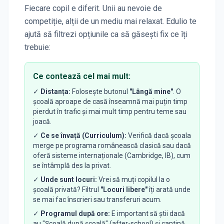
Fiecare copil e diferit. Unii au nevoie de
competiție, alții de un mediu mai relaxat. Edulio te
ajută să filtrezi opțiunile ca să găsești fix ce îți
trebuie:
Ce contează cel mai mult:
✓
Distanța:
Folosește butonul
"Lângă mine"
. O
școală aproape de casă înseamnă mai puțin timp
pierdut în trafic și mai mult timp pentru teme sau
joacă.
✓
Ce se învață (Curriculum):
Verifică dacă școala
merge pe programa românească clasică sau dacă
oferă sisteme internaționale (Cambridge, IB), cum
se întâmplă des la privat.
✓
Unde sunt locuri:
Vrei să muți copilul la o
școală privată? Filtrul
"Locuri libere"
îți arată unde
se mai fac înscrieri sau transferuri acum.
✓
Programul după ore:
E important să știi dacă
au "Școală după școală" (after-school) și cantină,