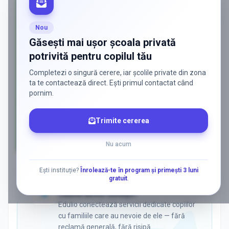
Nou
Găsești mai ușor școala privată
potrivită pentru copilul tău
Completezi o singură cerere, iar școlile private din zona
ta te contactează direct. Ești primul contactat când
pornim.
Trimite cererea
Nu acum
AD
Ești instituție?
Înrolează-te în program și primești 3 luni
gratuit
.
ADS
Vrei să ajungi la părinții care
caută activ soluții?
Edulio conectează servicii dedicate copiilor
cu familiile care au nevoie de ele — fără
reclamă generală, fără risipă.