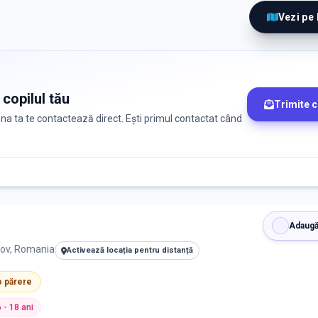
Vezi pe
 copilul tău
Trimite 
zona ta te contactează direct. Ești primul contactat când
Adaugă
sov, Romania
Activează locația pentru distanță
 o părere
6 - 18 ani