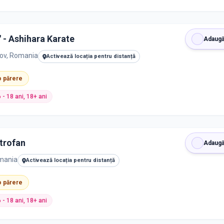
 - Ashihara Karate
Adaugă
sov, Romania
Activează locația pentru distanță
 o părere
6 - 18 ani, 18+ ani
trofan
Adaugă
omania
Activează locația pentru distanță
 o părere
6 - 18 ani, 18+ ani