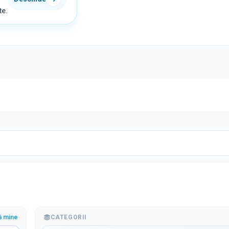
te.
ă mine
CATEGORII