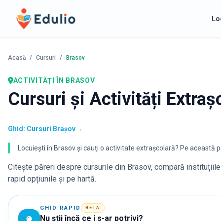
Edulio
Lo
Acasă
/
Cursuri
/
Brasov
ACTIVITĂȚI
ÎN BRASOV
Cursuri și Activități Extraș
Ghid: Cursuri Brașov
→
Locuiești în Brasov și cauți o activitate extrașcolară? Pe această pag
Citește păreri despre cursurile din
Brasov
, compară instituțiil
rapid opțiunile și pe hartă.
GHID RAPID
BETA
Nu știi încă ce i s-ar potrivi?