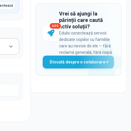
ectează
Vrei să ajungi la
părinții care caută
activ soluții?
ADS
Edulio conectează servicii
dedicate copiilor cu familiile
care au nevoie de ele — fără
reclamă generală, fără risipă.
Discută despre o colaborare