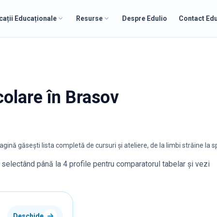
cații Educaționale
Resurse
Despre Edulio
Contact Edu
colare în Brasov
ină găsești lista completă de cursuri și ateliere, de la limbi străine la sp
e selectând până la 4 profile pentru comparatorul tabelar și vezi
Deschide