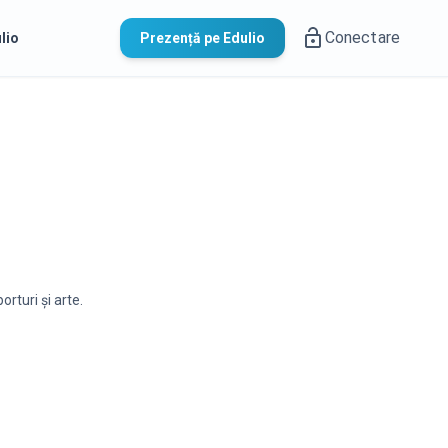
Conectare
lio
Prezență pe Edulio
orturi și arte.