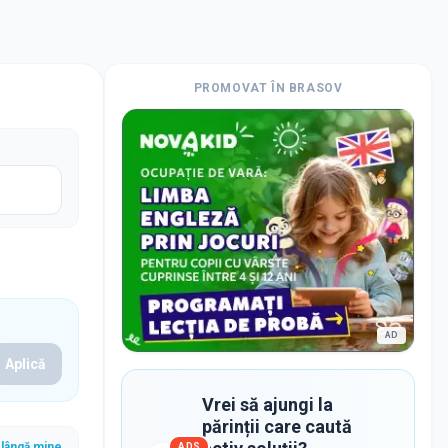
PROMOVAT ÎN
BRASOV
AD
Aplică
Vrei să ajungi la
părinții care caută
lângă mine
ADS