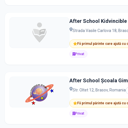
After School Kidvincibl
Strada Vasile Carlova 18, Bra
Fii primul părinte care ajută cu
Privat
After School Școala Gim
Str. Oltet 12, Brasov, Romania
Fii primul părinte care ajută cu
Privat