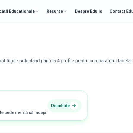
cații Educaționale
Resurse
Despre Edulio
Contact Edu
nstituțiile selectând până la 4 profile pentru comparatorul tabelar 
Deschide
de unde merită să începi.