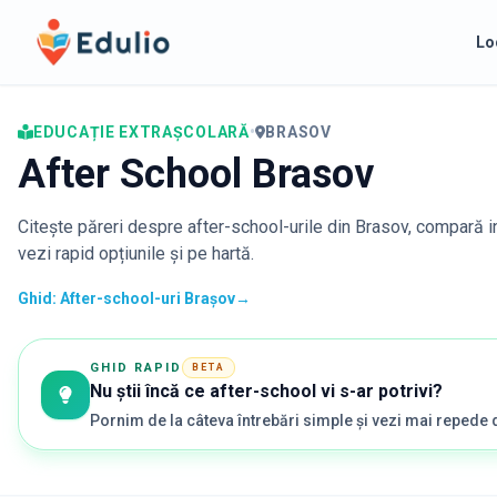
Edulio
Lo
EDUCAȚIE EXTRAȘCOLARĂ
•
BRASOV
After School Brasov
Citește păreri despre after-school-urile din
Brasov
, compară i
vezi rapid opțiunile și pe hartă.
Ghid: After-school-uri Brașov
→
GHID RAPID
BETA
Nu știi încă ce after-school vi s-ar potrivi?
Pornim de la câteva întrebări simple și vezi mai repede 