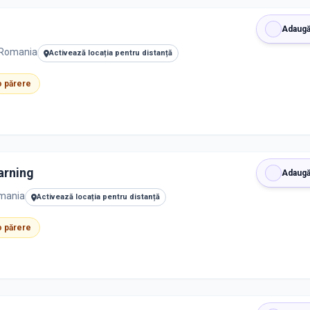
Adaugă
, Romania
Activează locația pentru distanță
 o părere
arning
Adaugă
omania
Activează locația pentru distanță
 o părere