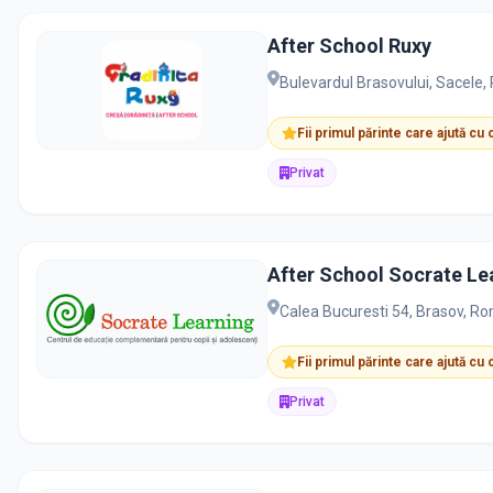
After School Ruxy
Bulevardul Brasovului, Sacele
Fii primul părinte care ajută cu
Privat
After School Socrate Le
Calea Bucuresti 54, Brasov, R
Fii primul părinte care ajută cu
Privat