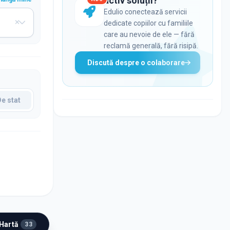
activ soluții?
Edulio conectează servicii
dedicate copiilor cu familiile
care au nevoie de ele — fără
reclamă generală, fără risipă.
Discută despre o colaborare
De stat
 Hartă
33