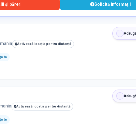
ii și păreri
Solicită informații
Adaugă
Romania
Activează locația pentru distanță
a ta
Adaugă
omania
Activează locația pentru distanță
a ta