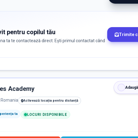
it pentru copilul tău
Trimite 
zona ta te contactează direct. Ești primul contactat când
etes Academy
Adaugă
, Romania
Activează locația pentru distanță
eriența ta
LOCURI DISPONIBILE