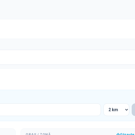
ORAȘ / ZONĂ
Găsește 