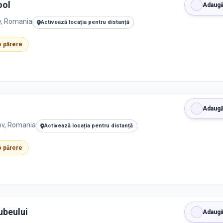
ool
Adaugă
v, Romania
Activează locația pentru distanță
 o părere
Adaugă
sov, Romania
Activează locația pentru distanță
 o părere
ubeului
Adaugă