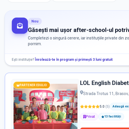
Nou
Găsești mai ușor after-school-ul potriv
Completezi o singură cerere, iar instituțiile private din 
pornim.
Ești instituție?
Înrolează-te în program și primești 3 luni gratuit
.
LOL English Diab
PARTENER EDULIO
Strada Trotus 11, Brasov
5.0
(
5
)
Adaugă exp
Privat
13
facilit
ăți