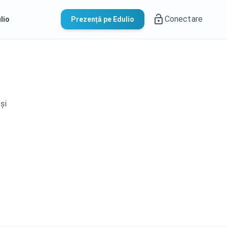
Conectare
lio
Prezență pe Edulio
și