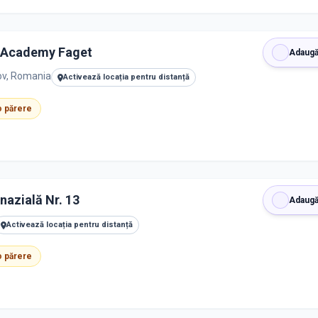
e Academy Faget
Adaugă
sov, Romania
Activează locația pentru distanță
 o părere
nazială Nr. 13
Adaugă
Activează locația pentru distanță
 o părere