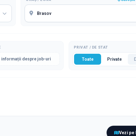
E
PRIVAT / DE STAT
 informații despre job-uri
Toate
Private
Vezi pe