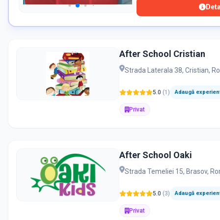
Detal
After School Cristian
Strada Laterala 38, Cristian, 
5.0
(
1
)
Adaugă experienț
Privat
After School Oaki
Strada Temeliei 15, Brasov, R
5.0
(
3
)
Adaugă experienț
Privat