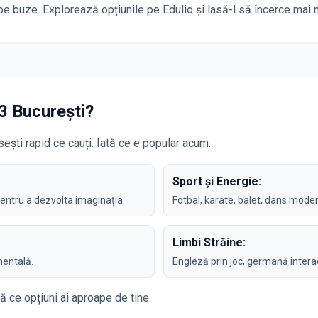
e buze. Explorează opțiunile pe Edulio și lasă-l să încerce mai m
3 București
?
ești rapid ce cauți. Iată ce e popular acum:
Sport și Energie:
pentru a dezvolta imaginația.
Fotbal, karate, balet, dans moder
Limbi Străine:
mentală.
Engleză prin joc, germană interac
ă ce opțiuni ai aproape de tine.