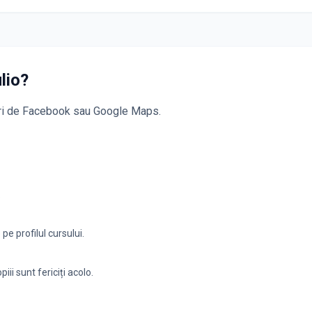
ulio?
puri de Facebook sau Google Maps.
.
e profilul cursului.
iii sunt fericiți acolo.