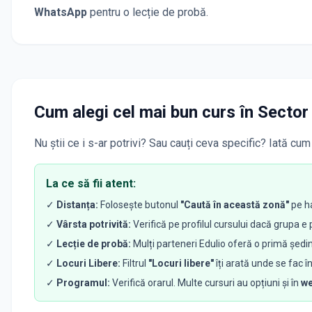
WhatsApp
pentru o lecție de probă.
Cum alegi cel mai bun curs
în Sector
Nu știi ce i s-ar potrivi? Sau cauți ceva specific? Iată cum 
La ce să fii atent:
✓
Distanța:
Folosește butonul
"Caută în această zonă"
pe ha
✓
Vârsta potrivită:
Verifică pe profilul cursului dacă grupa e 
✓
Lecție de probă:
Mulți parteneri Edulio oferă o primă ședin
✓
Locuri Libere:
Filtrul
"Locuri libere"
îți arată unde se fac î
✓
Programul:
Verifică orarul. Multe cursuri au opțiuni și în
w