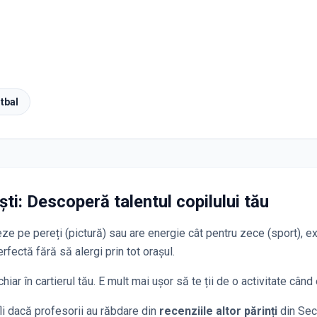
tbal
ști
: Descoperă talentul copilului tău
e pe pereți (pictură) sau are energie cât pentru zece (sport), exi
erfectă fără să alergi prin tot orașul.
hiar în cartierul tău. E mult mai ușor să te ții de o activitate când 
fli dacă profesorii au răbdare din
recenziile altor părinți
din Sec