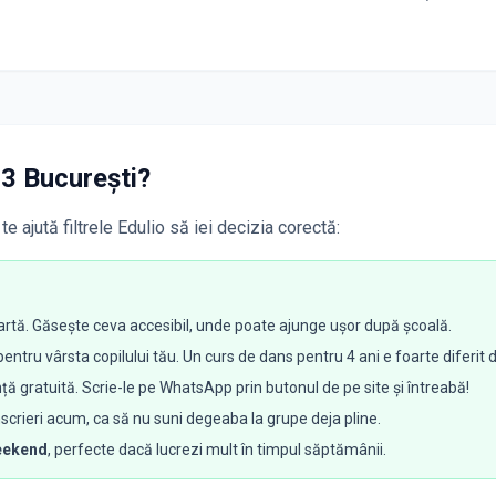
 3 București
?
te ajută filtrele Edulio să iei decizia corectă:
rtă. Găsește ceva accesibil, unde poate ajunge ușor după școală.
pentru vârsta copilului tău. Un curs de dans pentru 4 ani e foarte diferit 
ță gratuită. Scrie-le pe WhatsApp prin butonul de pe site și întreabă!
nscrieri acum, ca să nu suni degeaba la grupe deja pline.
eekend
, perfecte dacă lucrezi mult în timpul săptămânii.