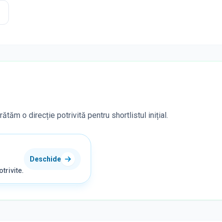
tăm o direcție potrivită pentru shortlistul inițial.
Deschide
trivite.