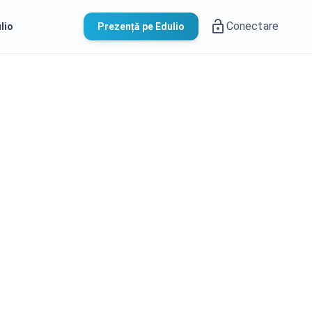
Conectare
lio
Prezență pe Edulio