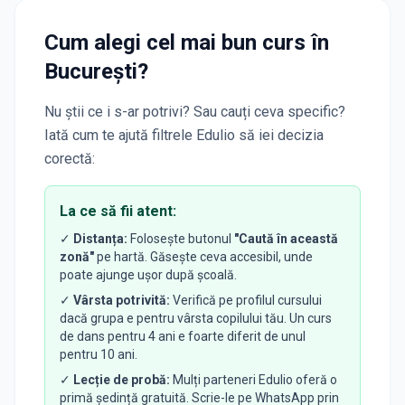
Cum alegi cel mai bun curs
în
București
?
Nu știi ce i s-ar potrivi? Sau cauți ceva specific?
Iată cum te ajută filtrele Edulio să iei decizia
corectă:
La ce să fii atent:
✓
Distanța:
Folosește butonul
"Caută în această
zonă"
pe hartă. Găsește ceva accesibil, unde
poate ajunge ușor după școală.
✓
Vârsta potrivită:
Verifică pe profilul cursului
dacă grupa e pentru vârsta copilului tău. Un curs
de dans pentru 4 ani e foarte diferit de unul
pentru 10 ani.
✓
Lecție de probă:
Mulți parteneri Edulio oferă o
primă ședință gratuită. Scrie-le pe WhatsApp prin