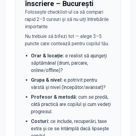
înscriere – București
Folosește checklist-ul ca să compari
rapid 2–3 cursuri și să nu uiți întrebările
importante.
Nu trebuie să bifezi tot — alege 3–5
puncte care contează pentru copilul tău.
Orar & locație
:
e realist să ajungeți
săptămânal (drum, parcare,
online/offline)?
Grupa & nivel
:
e potrivit pentru
vârstă și nivel (începător/avansat)?
Profesor & metodă
:
cum se predă,
câtă practică are copilul și cum vedeți
progresul.
Costuri
:
ce include, recuperări, taxe
extra și ce se întâmplă dacă lipsește
copilul.