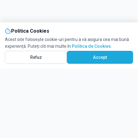
Politica Cookies
Acest site folosește cookie-uri pentru a vă asigura cea mai bună
experiență. Puteți citi mai multe în
Politica de Cookies
.
Refuz
Accept
Ghidul tău complet pentru educație.
Găsește locul potrivit pentru viitorul copilului tău.