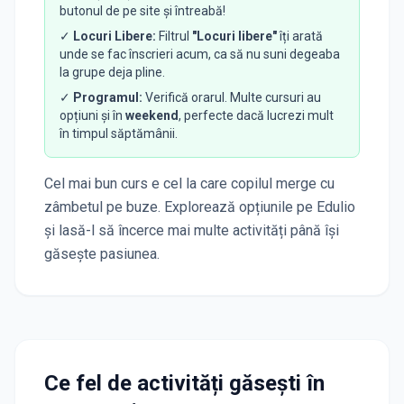
butonul de pe site și întreabă!
✓
Locuri Libere:
Filtrul
"Locuri libere"
îți arată
unde se fac înscrieri acum, ca să nu suni degeaba
la grupe deja pline.
✓
Programul:
Verifică orarul. Multe cursuri au
opțiuni și în
weekend
, perfecte dacă lucrezi mult
în timpul săptămânii.
Cel mai bun curs e cel la care copilul merge cu
zâmbetul pe buze. Explorează opțiunile pe Edulio
și lasă-l să încerce mai multe activități până își
găsește pasiunea.
Ce fel de activități găsești în