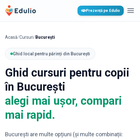
Edulio
Prezență pe Edulio
Desc
Acasă
/
Cursuri
/
București
Ghid local pentru părinți din București
Ghid cursuri pentru copii
în București
alegi mai ușor, compari
mai rapid.
București are multe opțiuni (și multe combinații: