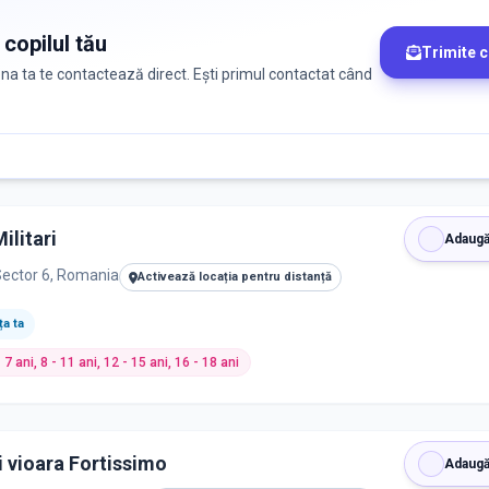
 copilul tău
Trimite 
zona ta te contactează direct. Ești primul contactat când
ilitari
Adaugă
Sector 6, Romania
Activează locația pentru distanță
a ta
- 7 ani, 8 - 11 ani, 12 - 15 ani, 16 - 18 ani
i vioara Fortissimo
Adaugă