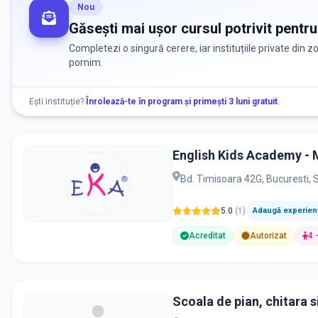
Nou
Găsești mai ușor cursul potrivit pentru
Completezi o singură cerere, iar instituțiile private din 
pornim.
Ești instituție?
Înrolează-te în program și primești 3 luni gratuit
.
English Kids Academy - M
Bd. Timisoara 42G, Bucuresti, 
5.0
(
1
)
Adaugă experienț
Acreditat
Autorizat
4 
Scoala de pian, chitara s