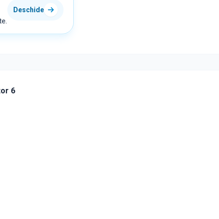
Deschide
te.
tor 6