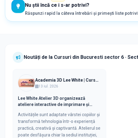
Nu știi încă ce i s-ar potrivi?
Răspunzi rapid la câteva întrebări și primești liste potrivi
Noutăți de la
Cursuri
din
Bucuresti sector 6 · Sec
Academia 3D Lee White | Cursuri și Ateliere de Imprimare 3D pentru Copii
13 iul. 2026
Lee White Atelier 3D organizează
ateliere interactive de imprimare și
proiectare 3D pentru grădinițe, școli și
Activitățile sunt adaptate vârstei copiilor și
afterschool-uri din București.
transformă tehnologia într-o experiență
practică, creativă și captivantă. Atelierul se
poate desfășura chiar la sediul instituției,