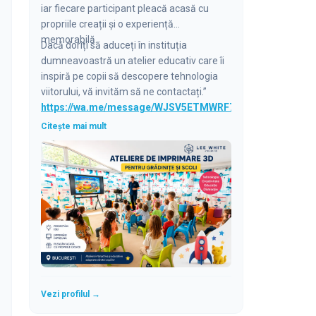
iar fiecare participant pleacă acasă cu
propriile creații și o experiență
memorabilă.
Dacă doriți să aduceți în instituția
dumneavoastră un atelier educativ care îi
inspiră pe copii să descopere tehnologia
viitorului, vă invităm să ne contactați.”
https://wa.me/message/WJSV5ETMWRF7F1
Citește mai mult
Vezi profilul →