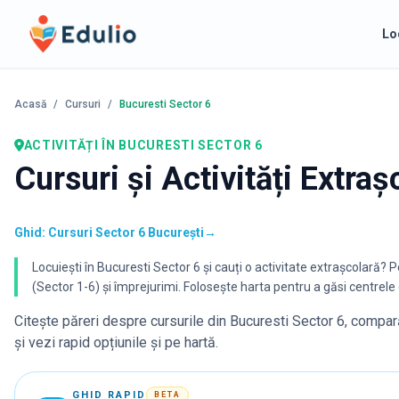
Edulio
Lo
Acasă
/
Cursuri
/
Bucuresti Sector 6
ACTIVITĂȚI
ÎN BUCURESTI SECTOR 6
Cursuri și Activități Extra
Ghid: Cursuri Sector 6 București
→
Locuiești în Bucuresti Sector 6 și cauți o activitate extrașcolară? 
(Sector 1-6) și împrejurimi. Folosește harta pentru a găsi centrele d
Citește păreri despre cursurile din
Bucuresti Sector 6
, compară
și vezi rapid opțiunile și pe hartă.
GHID RAPID
BETA