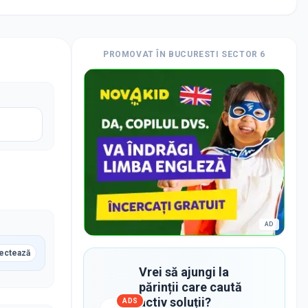
PROMOVAT
ÎN BUCURESTI SECTOR 6
AD
ectează
Vrei să ajungi la
părinții care caută
activ soluții?
ADS