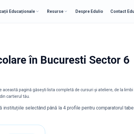
cații Educaționale
Resurse
Despre Edulio
Contact Edu
școlare în Bucuresti Sector 6
Pe această pagină găsești lista completă de cursuri și ateliere, de la limbi
in cartierul tău.
 instituțiile selectând până la 4 profile pentru comparatorul tabe