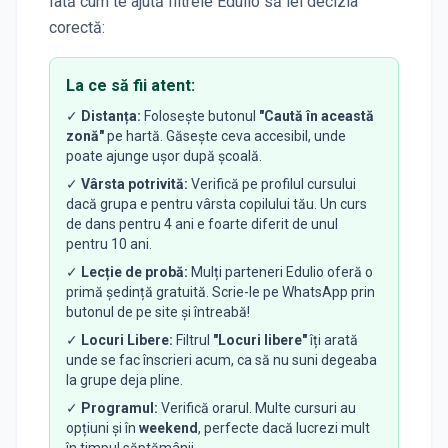
Iată cum te ajută filtrele Edulio să iei decizia
corectă:
La ce să fii atent:
✓
Distanța:
Folosește butonul
"Caută în această
zonă"
pe hartă. Găsește ceva accesibil, unde
poate ajunge ușor după școală.
✓
Vârsta potrivită:
Verifică pe profilul cursului
dacă grupa e pentru vârsta copilului tău. Un curs
de dans pentru 4 ani e foarte diferit de unul
pentru 10 ani.
✓
Lecție de probă:
Mulți parteneri Edulio oferă o
primă ședință gratuită. Scrie-le pe WhatsApp prin
butonul de pe site și întreabă!
✓
Locuri Libere:
Filtrul
"Locuri libere"
îți arată
unde se fac înscrieri acum, ca să nu suni degeaba
la grupe deja pline.
✓
Programul:
Verifică orarul. Multe cursuri au
opțiuni și în
weekend
, perfecte dacă lucrezi mult