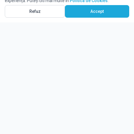
experiență. Puteți citi mai multe în
Politica de Cookies
.
Refuz
Accept
Ghidul tău complet pentru educație.
Găsește locul potrivit pentru viitorul copilului tău.
Noutăți
Despre Edulio
Cum Funcționează Edulio
Pentru instituții
Termeni și condiții
Contact Edulio
Politica de Cookies
Setări cookies