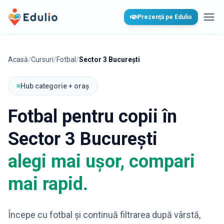
Edulio
Prezență pe Edulio
Desc
Acasă
/
Cursuri
/
Fotbal
/
Sector 3 București
Hub categorie + oraș
Fotbal
pentru copii în
Sector 3 București
alegi mai ușor, compari
mai rapid.
Începe cu
fotbal
și continuă filtrarea după vârstă,