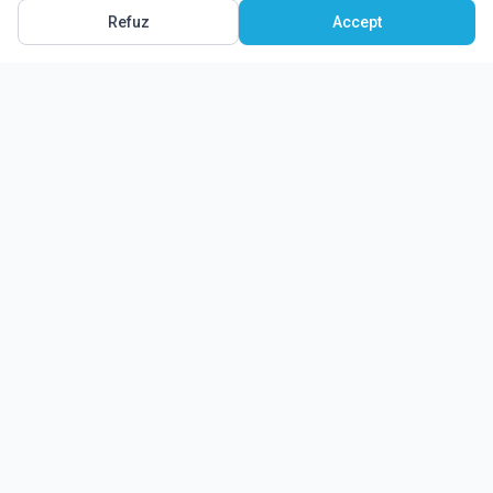
Refuz
Accept
Ghidul tău complet pentru educație.
Găsește locul potrivit pentru viitorul copilului tău.
Noutăți
Despre Edulio
Cum Funcționează Edulio
Pentru instituții
Termeni și condiții
Contact Edulio
Politica de Cookies
Setări cookies