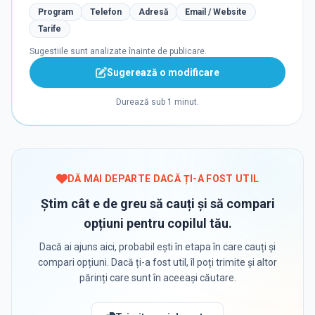
Program
Telefon
Adresă
Email / Website
Tarife
Sugestiile sunt analizate înainte de publicare.
Sugerează o modificare
Durează sub 1 minut.
DĂ MAI DEPARTE DACĂ ȚI-A FOST UTIL
Știm cât e de greu să cauți și să compari
opțiuni pentru copilul tău.
Dacă ai ajuns aici, probabil ești în etapa în care cauți și
compari opțiuni. Dacă ți-a fost util, îl poți trimite și altor
părinți care sunt în aceeași căutare.