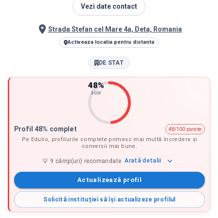
Vezi date contact
Strada Stefan cel Mare 4a, Deta, Romania
Activeaza locatia pentru distanta
DE STAT
48
%
scor
Profil 48% complet
48/100 puncte
Pe Edulio, profilurile complete primesc mai multă încredere și
conversii mai bune.
Arată
detalii
💡
9
câmp(uri) recomandate
Actualizează profil
Solicită instituției să își actualizeze profilul