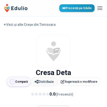
Edulio
Prezență pe Edulio
Desc
Vezi și alte Creșe din
Timisoara
Cresa Deta
Distribuie
Compară
Sugerează o modificare
0.0
(
0
recenzii
)