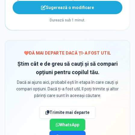
Sugerează o modificare
Durează sub 1 minut.
DĂ MAI DEPARTE DACĂ ȚI-A FOST UTIL
Știm cât e de greu să cauți și să compari
opțiuni pentru copilul tău.
Dacă ai ajuns aici, probabil ești în etapa în care cauți și
compari opțiuni. Dacă ți-a fost util, îl poți trimite și altor
părinți care sunt în aceeași căutare.
Trimite mai departe
WhatsApp