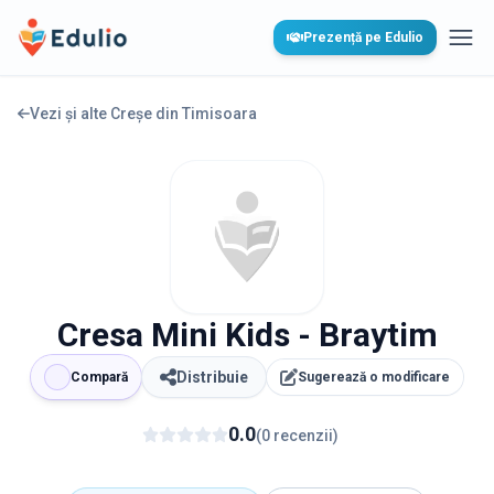
Edulio
Prezență pe Edulio
Desc
Vezi și alte Creșe din
Timisoara
Cresa Mini Kids - Braytim
Distribuie
Compară
Sugerează o modificare
0.0
(
0
recenzii
)