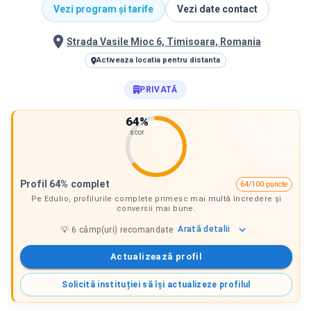
Vezi program și tarife
Vezi date contact
Strada Vasile Mioc 6, Timisoara, Romania
Activeaza locatia pentru distanta
PRIVATĂ
64
%
scor
Profil 64% complet
64/100 puncte
Pe Edulio, profilurile complete primesc mai multă încredere și
conversii mai bune.
Arată
detalii
💡
6
câmp(uri) recomandate
Actualizează profil
Solicită instituției să își actualizeze profilul