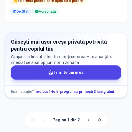
Fii primul părinte care ajută cu o părere
De Stat
Acreditată
Găsești mai ușor creșa privată potrivită
pentru copilul tău
Ai ajuns la finalul listei. Trimite-ți cererea — te anunțăm
imediat ce apar opțiuni noi în zona ta.
Trimite cererea
Ești instituție?
Înrolează-te în program și primești 3 luni gratuit
.
Pagina
1
din
2