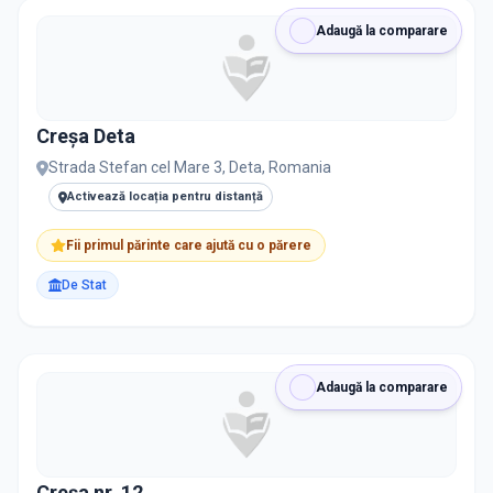
RECRUTARE
Adaugă la comparare
Nu există informații despre job-uri
Creșa Deta
PRIVAT / DE STAT
Strada Stefan cel Mare 3, Deta, Romania
Toate
Private
De stat
Activează locația pentru distanță
Fii primul părinte care ajută cu o părere
De Stat
Toate Filtrele
METODOLOGIE, LIMBĂ, FACILITĂȚI
Resetează filtrele
Adaugă la comparare
Creșa nr. 12