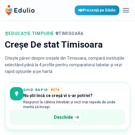
Edulio
Prezență pe Edulio
Desc
EDUCAȚIE TIMPURIE
•
TIMISOARA
Creșe De stat Timisoara
Citește păreri despre creșele din
Timisoara
, compară instituțiile
selectând până la 4 profile pentru comparatorul tabelar și vezi
rapid opțiunile și pe hartă.
GHID RAPID
BETA
Nu știi încă ce creșă vi s-ar potrivi?
Răspunzi la câteva întrebări și vezi mai repede de unde
merită să începi.
Deschide