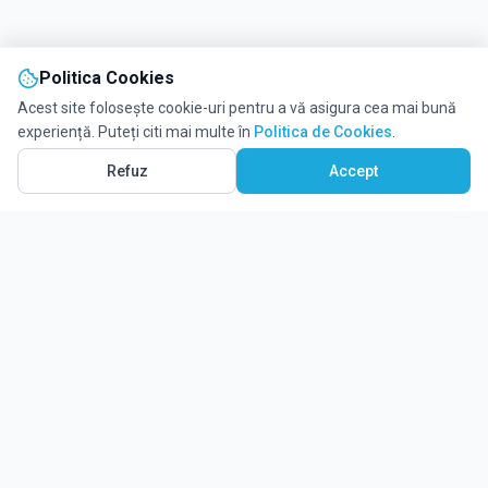
Politica Cookies
Acest site folosește cookie-uri pentru a vă asigura cea mai bună
experiență. Puteți citi mai multe în
Politica de Cookies
.
Vezi pe Hartă
14
Refuz
Accept
Ghidul tău complet pentru educație.
Găsește locul potrivit pentru viitorul copilului tău.