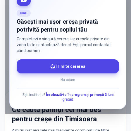
ADS
Vrei să ajungi la părinții care
caută activ soluții?
Nou
Edulio conectează servicii dedicate copiilor
Găsești mai ușor creșa privată
cu familiile care au nevoie de ele — fără
potrivită pentru copilul tău
reclamă generală, fără risipă.
Completezi o singură cerere, iar creșele private din
Discută despre o colaborare
zona ta te contactează direct. Ești primul contactat
când pornim.
Trimite cererea
Nu acum
Ești instituție?
Înrolează-te în program și primești 3 luni
gratuit
.
CĂUTĂRI POPULARE
Ce caută părinții cel mai des
pentru
creșe
din
Timisoara
Am grupat aici cele mai frecvente combinații de filtre