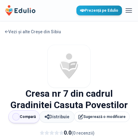
Edulio
Prezență pe Edulio
Desc
Vezi și alte Creșe din
Sibiu
Cresa nr 7 din cadrul
Gradinitei Casuta Povestilor
Distribuie
Compară
Sugerează o modificare
0.0
(
0
recenzii
)