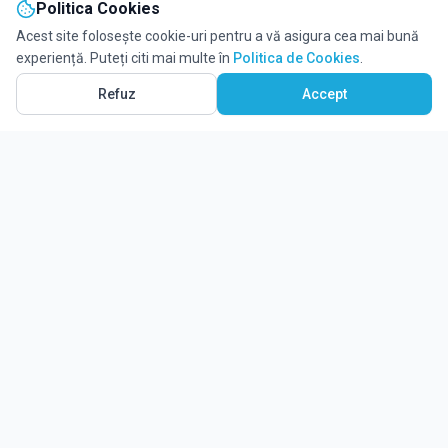
Politica Cookies
Acest site folosește cookie-uri pentru a vă asigura cea mai bună
experiență. Puteți citi mai multe în
Politica de Cookies
.
Refuz
Accept
Ghidul tău complet pentru educație.
Găsește locul potrivit pentru viitorul copilului tău.
Noutăți
Despre Edulio
Cum Funcționează Edulio
Pentru instituții
Termeni și condiții
Contact Edulio
Politica de Cookies
Setări cookies