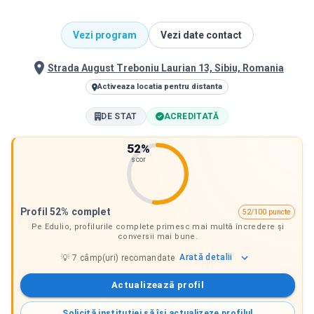
Vezi program
Vezi date contact
Strada August Treboniu Laurian 13, Sibiu, Romania
Activeaza locatia pentru distanta
DE STAT
ACREDITATĂ
52
%
scor
Profil 52% complet
52/100 puncte
Pe Edulio, profilurile complete primesc mai multă încredere și
conversii mai bune.
Arată
detalii
💡
7
câmp(uri) recomandate
Actualizează profil
Solicită instituției să își actualizeze profilul