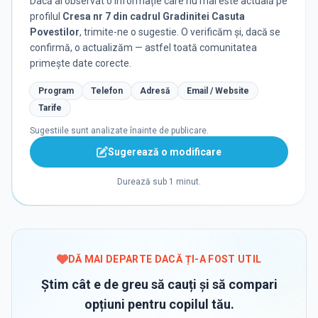
Dacă ai observat o informație care nu mai este actuală pe
profilul
Cresa nr 7 din cadrul Gradinitei Casuta
Povestilor
, trimite-ne o sugestie. O verificăm și, dacă se
confirmă, o actualizăm — astfel toată comunitatea
primește date corecte.
Program
Telefon
Adresă
Email / Website
Tarife
Sugestiile sunt analizate înainte de publicare.
Sugerează o modificare
Durează sub 1 minut.
DĂ MAI DEPARTE DACĂ ȚI-A FOST UTIL
Știm cât e de greu să cauți și să compari
opțiuni pentru copilul tău.