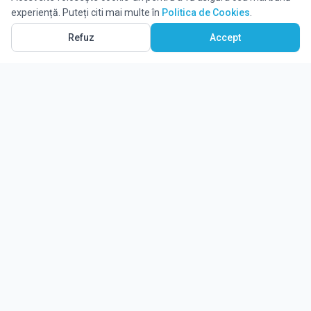
experiență. Puteți citi mai multe în
Politica de Cookies
.
Refuz
Accept
Ghidul tău complet pentru educație.
Găsește locul potrivit pentru viitorul copilului tău.
Noutăți
Despre Edulio
Cum Funcționează Edulio
Pentru instituții
Termeni și condiții
Contact Edulio
Politica de Cookies
Setări cookies