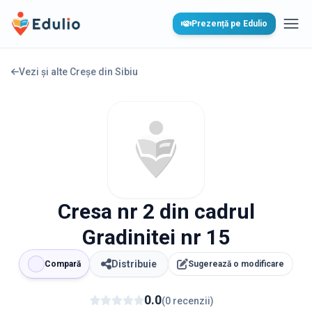
Edulio
Prezență pe Edulio
Desc
Vezi și alte Creșe din
Sibiu
Cresa nr 2 din cadrul
Gradinitei nr 15
Distribuie
Compară
Sugerează o modificare
0.0
(
0
recenzii
)