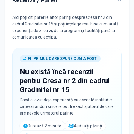
Recenzii / Păreri
Aici poți citi părerile altor părinți despre Cresa nr 2 din
cadrul Gradinitei nr 15 și poți înțelege mai bine cum arată
experiența de zi cu zi, de la program și facilități până la
comunicarea cu echipa.
FII PRIMUL CARE SPUNE CUM A FOST
Nu există încă recenzii
pentru
Cresa nr 2 din cadrul
Gradinitei nr 15
Dacă ai avut deja experiență cu această instituție,
câteva rânduri sincere pot fi exact ajutorul de care
are nevoie următorul părinte.
Durează 2 minute
Ajuți alți părinți