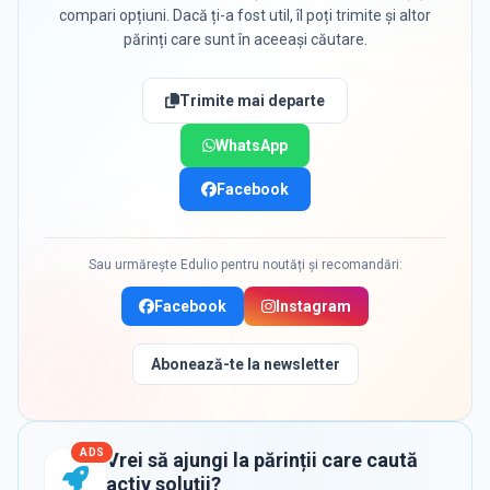
compari opțiuni. Dacă ți-a fost util, îl poți trimite și altor
părinți care sunt în aceeași căutare.
Trimite mai departe
WhatsApp
Facebook
Sau urmărește Edulio pentru noutăți și recomandări:
Facebook
Instagram
Abonează-te la newsletter
ADS
Vrei să ajungi la părinții care caută
activ soluții?