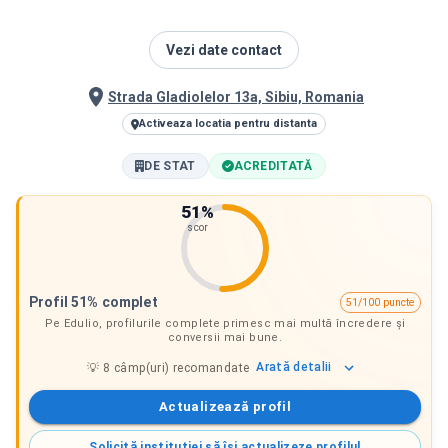
Vezi date contact
Strada Gladiolelor 13a, Sibiu, Romania
Activeaza locatia pentru distanta
DE STAT
ACREDITATĂ
51
%
scor
Profil 51% complet
51/100 puncte
Pe Edulio, profilurile complete primesc mai multă încredere și
conversii mai bune.
Arată
detalii
💡
8
câmp(uri) recomandate
Actualizează profil
Solicită instituției să își actualizeze profilul