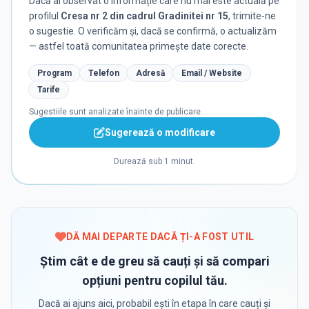
Dacă ai observat o informație care nu mai este actuală pe
profilul
Cresa nr 2 din cadrul Gradinitei nr 15
, trimite-ne
o sugestie. O verificăm și, dacă se confirmă, o actualizăm
— astfel toată comunitatea primește date corecte.
Program
Telefon
Adresă
Email / Website
Tarife
Sugestiile sunt analizate înainte de publicare.
Sugerează o modificare
Durează sub 1 minut.
DĂ MAI DEPARTE DACĂ ȚI-A FOST UTIL
Știm cât e de greu să cauți și să compari
opțiuni pentru copilul tău.
Dacă ai ajuns aici, probabil ești în etapa în care cauți și