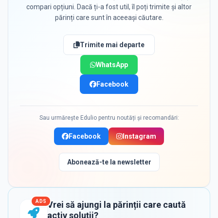
compari opțiuni. Dacă ți-a fost util, îl poți trimite și altor
părinți care sunt în aceeași căutare.
Trimite mai departe
WhatsApp
Facebook
Sau urmărește Edulio pentru noutăți și recomandări:
Facebook
Instagram
Abonează-te la newsletter
ADS
Vrei să ajungi la părinții care caută
activ soluții?