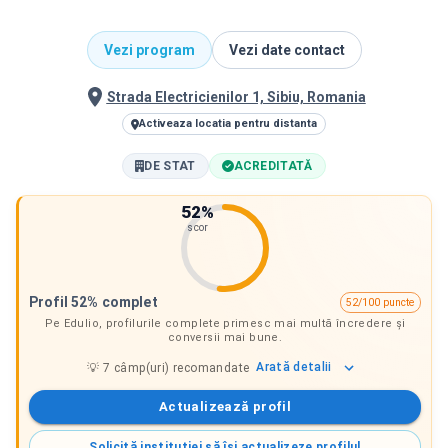
Vezi program
Vezi date contact
Strada Electricienilor 1, Sibiu, Romania
Activeaza locatia pentru distanta
DE STAT
ACREDITATĂ
52
%
scor
Profil 52% complet
52/100 puncte
Pe Edulio, profilurile complete primesc mai multă încredere și
conversii mai bune.
Arată
detalii
💡
7
câmp(uri) recomandate
Actualizează profil
Solicită instituției să își actualizeze profilul