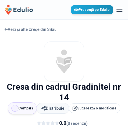
Edulio
Prezență pe Edulio
Desc
Vezi și alte Creșe din
Sibiu
Cresa din cadrul Gradinitei nr
14
Distribuie
Compară
Sugerează o modificare
0.0
(
0
recenzii
)