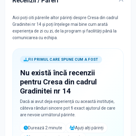
Recenzii / Păreri
Aici poți citi părerile altor părinți despre Cresa din cadrul
Gradinitei nr 14 și poți înțelege mai bine cum arată
experiența de zi cu zi, de la program și facilități până la
comunicarea cu echipa.
FII PRIMUL CARE SPUNE CUM A FOST
Nu există încă recenzii
pentru
Cresa din cadrul
Gradinitei nr 14
Dacă ai avut deja experiență cu această instituție,
câteva rânduri sincere pot fi exact ajutorul de care
are nevoie următorul părinte.
Durează 2 minute
Ajuți alți părinți