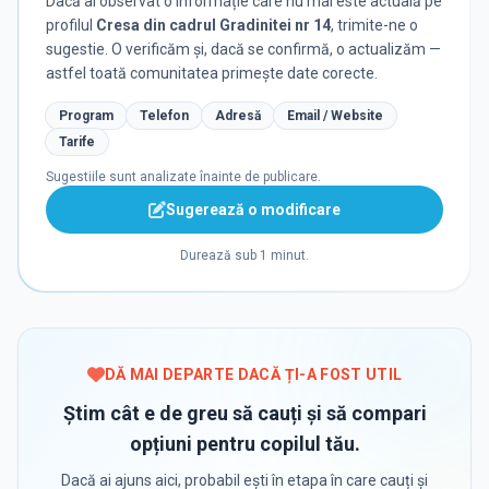
Dacă ai observat o informație care nu mai este actuală pe
profilul
Cresa din cadrul Gradinitei nr 14
, trimite-ne o
sugestie. O verificăm și, dacă se confirmă, o actualizăm —
astfel toată comunitatea primește date corecte.
Program
Telefon
Adresă
Email / Website
Tarife
Sugestiile sunt analizate înainte de publicare.
Sugerează o modificare
Durează sub 1 minut.
DĂ MAI DEPARTE DACĂ ȚI-A FOST UTIL
Știm cât e de greu să cauți și să compari
opțiuni pentru copilul tău.
Dacă ai ajuns aici, probabil ești în etapa în care cauți și