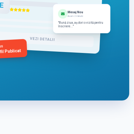
E
Mesaj Nou
Acum 2 minute
"Bună ziua, aș dori o vizită pentru
înscriere..."
VEZI DETALII
us
fil Publicat