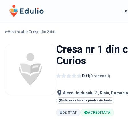
Edulio
Lo
Vezi și alte Creșe din
Sibiu
Cresa nr 1 din c
Curios
0.0
(
0
recenzii
)
Aleea Haiducului 3, Sibiu, Romania
Activeaza locatia pentru distanta
DE STAT
ACREDITATĂ