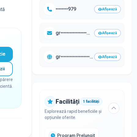
••••••••979
ată
Afișează
gr•••••••••••••••••@g••••.com
Afișează
zie
gr••••••••••••••••••••••••.ro/•••
Afișează
zii
 părere
icientă.
Facilități
1
facilități
Explorează rapid beneficiile și
opțiunile oferite.
Program Prelungit