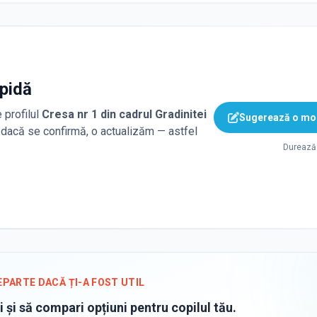
apidă
 profilul
Cresa nr 1 din cadrul Gradinitei
Sugerează o mod
i, dacă se confirmă, o actualizăm — astfel
Durează 
EPARTE DACĂ ȚI-A FOST UTIL
i și să compari opțiuni pentru copilul tău.