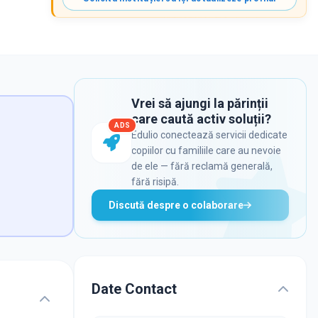
Vrei să ajungi la părinții
care caută activ soluții?
ADS
Edulio conectează servicii dedicate
copiilor cu familiile care au nevoie
de ele — fără reclamă generală,
fără risipă.
Discută despre o colaborare
Date Contact