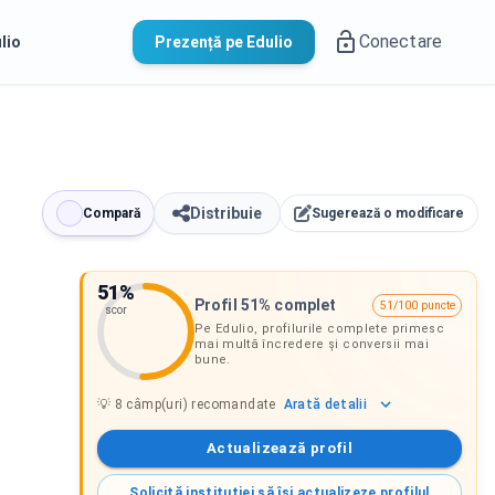
Conectare
lio
Prezență pe Edulio
Distribuie
Compară
Sugerează o modificare
51
%
Profil 51% complet
51/100 puncte
scor
Pe Edulio, profilurile complete primesc
mai multă încredere și conversii mai
bune.
Arată
detalii
💡
8
câmp(uri) recomandate
Actualizează profil
Solicită instituției să își actualizeze profilul