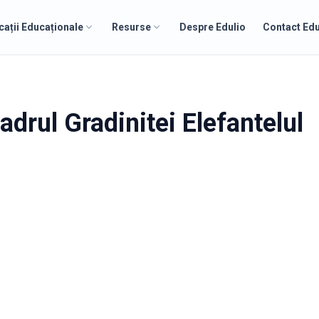
cații Educaționale
Resurse
Despre Edulio
Contact Edu
adrul Gradinitei Elefantelul