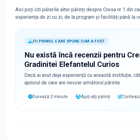
Aici poți citi părerile altor părinți despre Cresa nr 1 din c
experiența de zi cu zi, de la program și facilități până la
FII PRIMUL CARE SPUNE CUM A FOST
Nu există încă recenzii pentru
Cre
Gradinitei Elefantelul Curios
Dacă ai avut deja experiență cu această instituție, cât
ajutorul de care are nevoie următorul părinte.
Durează 2 minute
Ajuți alți părinți
Contează