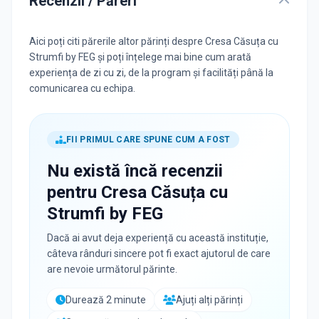
Recenzii / Păreri
Aici poți citi părerile altor părinți despre Cresa Căsuța cu
Strumfi by FEG și poți înțelege mai bine cum arată
experiența de zi cu zi, de la program și facilități până la
comunicarea cu echipa.
FII PRIMUL CARE SPUNE CUM A FOST
Nu există încă recenzii
pentru
Cresa Căsuța cu
Strumfi by FEG
Dacă ai avut deja experiență cu această instituție,
câteva rânduri sincere pot fi exact ajutorul de care
are nevoie următorul părinte.
Durează 2 minute
Ajuți alți părinți