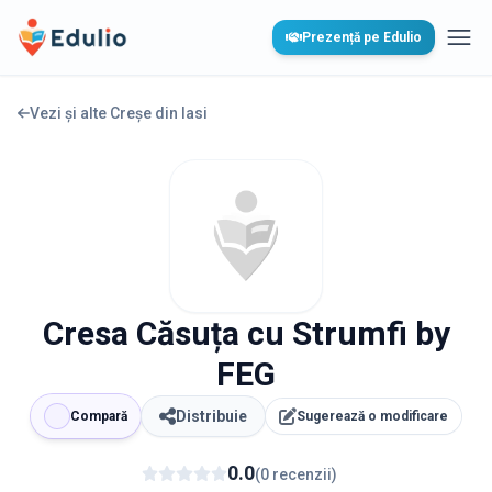
Edulio
Prezență pe Edulio
Desc
Vezi și alte Creșe din
Iasi
Cresa Căsuța cu Strumfi by
FEG
Distribuie
Compară
Sugerează o modificare
0.0
(
0
recenzii
)