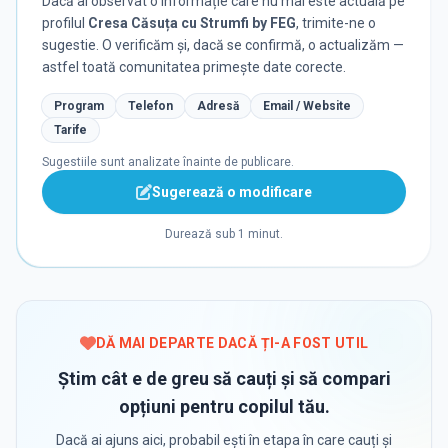
Dacă ai observat o informație care nu mai este actuală pe
profilul
Cresa Căsuța cu Strumfi by FEG
, trimite-ne o
sugestie. O verificăm și, dacă se confirmă, o actualizăm —
astfel toată comunitatea primește date corecte.
Program
Telefon
Adresă
Email / Website
Tarife
Sugestiile sunt analizate înainte de publicare.
Sugerează o modificare
Durează sub 1 minut.
DĂ MAI DEPARTE DACĂ ȚI-A FOST UTIL
Știm cât e de greu să cauți și să compari
opțiuni pentru copilul tău.
Dacă ai ajuns aici, probabil ești în etapa în care cauți și