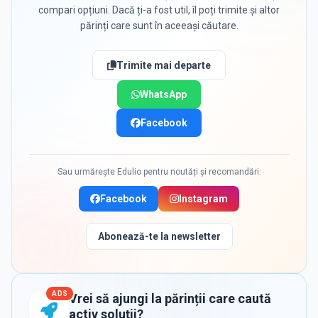
compari opțiuni. Dacă ți-a fost util, îl poți trimite și altor
părinți care sunt în aceeași căutare.
Trimite mai departe
WhatsApp
Facebook
Sau urmărește Edulio pentru noutăți și recomandări:
Facebook
Instagram
Abonează-te la newsletter
ADS
Vrei să ajungi la părinții care caută
activ soluții?