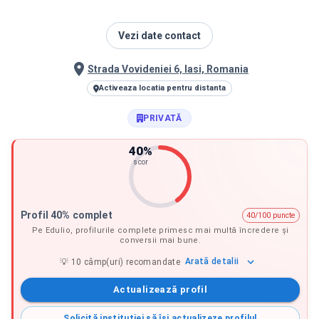
Vezi date contact
Strada Vovideniei 6, Iasi, Romania
Activeaza locatia pentru distanta
PRIVATĂ
40
%
scor
Profil 40% complet
40/100 puncte
Pe Edulio, profilurile complete primesc mai multă încredere și
conversii mai bune.
Arată
detalii
💡
10
câmp(uri) recomandate
Actualizează profil
Solicită instituției să își actualizeze profilul