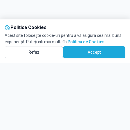
Politica Cookies
Acest site folosește cookie-uri pentru a vă asigura cea mai bună
experiență. Puteți citi mai multe în
Politica de Cookies
.
Refuz
Accept
Ghidul tău complet pentru educație.
Găsește locul potrivit pentru viitorul copilului tău.